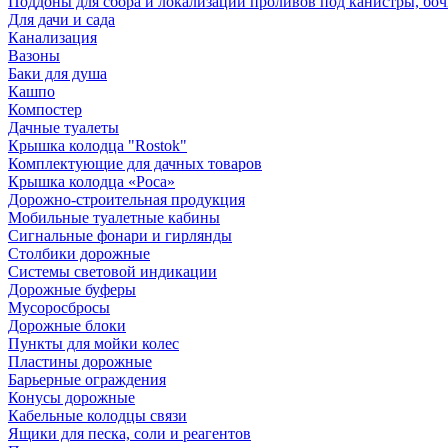
Поддоны для сбора и локализации проливов под канистры, бо
Для дачи и сада
Канализация
Вазоны
Баки для душа
Кашпо
Компостер
Дачные туалеты
Крышка колодца "Rostok"
Комплектующие для дачных товаров
Крышка колодца «Роса»
Дорожно-строительная продукция
Мобильные туалетные кабины
Сигнальные фонари и гирлянды
Столбики дорожные
Системы световой индикации
Дорожные буферы
Мусоросбросы
Дорожные блоки
Пункты для мойки колес
Пластины дорожные
Барьерные ограждения
Конусы дорожные
Кабельные колодцы связи
Ящики для песка, соли и реагентов