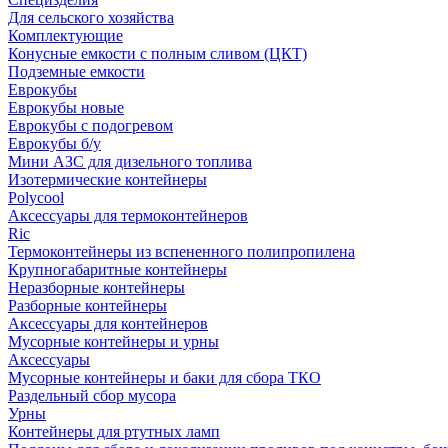
Для сельского хозяйства
Комплектующие
Конусные емкости с полным сливом (ЦКТ)
Подземные емкости
Еврокубы
Еврокубы новые
Еврокубы с подогревом
Еврокубы б/у
Мини АЗС для дизельного топлива
Изотермические контейнеры
Polycool
Аксессуары для термоконтейнеров
Ric
Термоконтейнеры из вспененного полипропилена
Крупногабаритные контейнеры
Неразборные контейнеры
Разборные контейнеры
Аксессуары для контейнеров
Мусорные контейнеры и урны
Аксессуары
Мусорные контейнеры и баки для сбора ТКО
Раздельный сбор мусора
Урны
Контейнеры для ртутных ламп