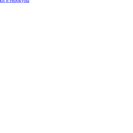
чки и еврокубы