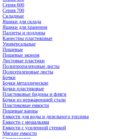
Серия 600
Серия 700
Складные
Ящики для склада
Ящики для хранения
Паллеты и поддоны
Канистры пластиковые
Универсальные
Пищевые
Пищевые эконом
Листовые пластики
Полипропиленовые листы
Полиэтиленовые листы
Бочки
Бочки металлические
Бочки пластиковые
Пластиковые бидоны и фляги
Бочки из нержавеющей стали
Пластиковые емкости
Пищевые ванны
Емкости для воды и дизельного топлива
Емкости с мешалками
Емкости с усиленной стенкой
Мягкие емкости
Специзделия