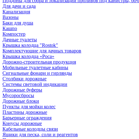
Поддоны для сбора и локализации проливов под канистры, бо
Для дачи и сада
Канализация
Вазоны
Баки для душа
Кашпо
Компостер
Дачные туалеты
Крышка колодца "Rostok"
Комплектующие для дачных товаров
Крышка колодца «Роса»
Дорожно-строительная продукция
Мобильные туалетные кабины
Сигнальные фонари и гирлянды
Столбики дорожные
Системы световой индикации
Дорожные буферы
Мусоросбросы
Дорожные блоки
Пункты для мойки колес
Пластины дорожные
Барьерные ограждения
Конусы дорожные
Кабельные колодцы связи
Ящики для песка, соли и реагентов