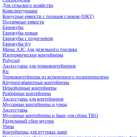
Для сельского хозяйства
Комплектующие
Конусные емкости с полным сливом (ЦКТ)
Подземные емкости
Еврокубы
Еврокубы новые
Еврокубы с подогревом
Еврокубы б/у
Мини АЗС для дизельного топлива
Изотермические контейнеры
Polycool
Аксессуары для термоконтейнеров
Ric
Термоконтейнеры из вспененного полипропилена
Крупногабаритные контейнеры
Неразборные контейнеры
Разборные контейнеры
Аксессуары для контейнеров
Мусорные контейнеры и урны
Аксессуары
Мусорные контейнеры и баки для сбора ТКО
Раздельный сбор мусора
Урны
Контейнеры для ртутных ламп