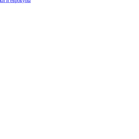
чки и еврокубы