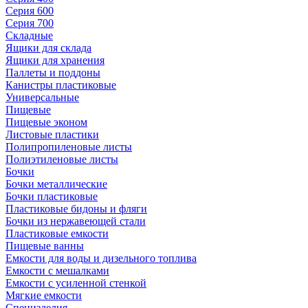
Серия 600
Серия 700
Складные
Ящики для склада
Ящики для хранения
Паллеты и поддоны
Канистры пластиковые
Универсальные
Пищевые
Пищевые эконом
Листовые пластики
Полипропиленовые листы
Полиэтиленовые листы
Бочки
Бочки металлические
Бочки пластиковые
Пластиковые бидоны и фляги
Бочки из нержавеющей стали
Пластиковые емкости
Пищевые ванны
Емкости для воды и дизельного топлива
Емкости с мешалками
Емкости с усиленной стенкой
Мягкие емкости
Специзделия