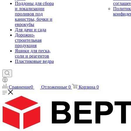
Поддоны для сбора
соглаше
и локализации
Политик
проливов под
конфиде
канистры, бочки и
еврокубы
Для дачи и сада
Дорожно-
строительная
продукция
Ящики для песка,
соли и реагентов
Пластиковые ведра
Сравнение
0
Отложенные
0
Корзина
0