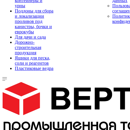
контейнеры и
данных
урны
Пользова
Поддоны для сбора
соглаше
и локализации
Политик
проливов под
конфиде
канистры, бочки и
еврокубы
Для дачи и сада
Дорожно-
строительная
продукция
Ящики для песка,
соли и реагентов
Пластиковые ведра