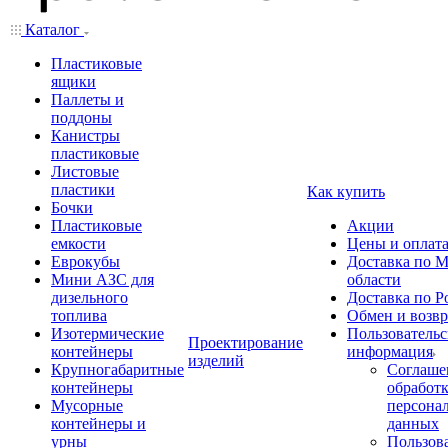
Каталог
Пластиковые
ящики
Паллеты и
поддоны
Канистры
пластиковые
Листовые
пластики
Как купить
Бочки
Пластиковые
Акции
емкости
Цены и оплат
Еврокубы
Доставка по М
Мини АЗС для
области
дизельного
Доставка по Р
топлива
Обмен и возвр
Изотермические
Пользовательс
Проектирование
контейнеры
информация
изделий
Крупногабаритные
Соглаше
контейнеры
обработ
Мусорные
персона
контейнеры и
данных
урны
Пользова