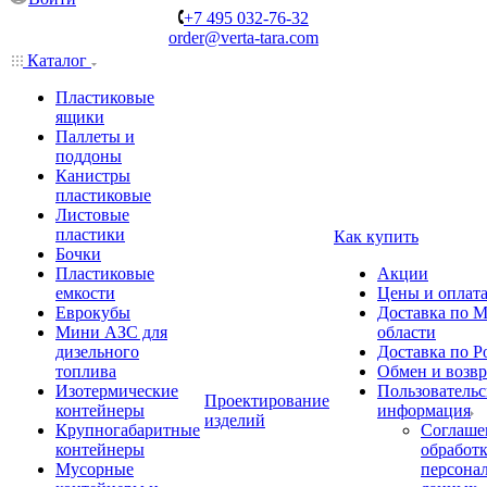
+7 495 032-76-32
order@verta-tara.com
Каталог
Пластиковые
ящики
Паллеты и
поддоны
Канистры
пластиковые
Листовые
пластики
Как купить
Бочки
Пластиковые
Акции
емкости
Цены и оплат
Еврокубы
Доставка по М
Мини АЗС для
области
дизельного
Доставка по Р
топлива
Обмен и возвр
Изотермические
Пользовательс
Проектирование
контейнеры
информация
изделий
Крупногабаритные
Соглаше
контейнеры
обработ
Мусорные
персона