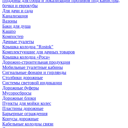
Поддоны для сбора и локализации проливов под канистры,
бочки и еврокубы
Для дачи и сада
Канализация
Вазоны
Баки для душа
Кашпо
Компостер
Дачные туалеты
Крышка колодца "Rostok"
Комплектующие для дачных товаров
Крышка колодца «Роса»
Дорожно-строительная продукция
Мобильные туалетные кабины
Сигнальные фонари и гирлянды
Столбики дорожные
Системы световой индикации
Дорожные буферы
Мусоросбросы
Дорожные блоки
Пункты для мойки колес
Пластины дорожные
Барьерные ограждения
Конусы дорожные
Кабельные колодцы связи