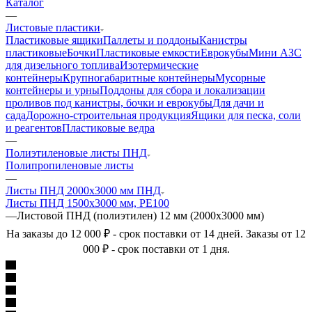
Каталог
—
Листовые пластики
Пластиковые ящики
Паллеты и поддоны
Канистры
пластиковые
Бочки
Пластиковые емкости
Еврокубы
Мини АЗС
для дизельного топлива
Изотермические
контейнеры
Крупногабаритные контейнеры
Мусорные
контейнеры и урны
Поддоны для сбора и локализации
проливов под канистры, бочки и еврокубы
Для дачи и
сада
Дорожно-строительная продукция
Ящики для песка, соли
и реагентов
Пластиковые ведра
—
Полиэтиленовые листы ПНД
Полипропиленовые листы
—
Листы ПНД 2000х3000 мм ПНД
Листы ПНД 1500х3000 мм, PE100
—
Листовой ПНД (полиэтилен) 12 мм (2000х3000 мм)
На заказы до 12 000 ₽ - срок поставки от 14 дней. Заказы от 12
000 ₽ - срок поставки от 1 дня.