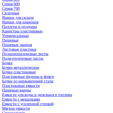
Серия 600
Серия 700
Складные
Ящики для склада
Ящики для хранения
Паллеты и поддоны
Канистры пластиковые
Универсальные
Пищевые
Пищевые эконом
Листовые пластики
Полипропиленовые листы
Полиэтиленовые листы
Бочки
Бочки металлические
Бочки пластиковые
Пластиковые бидоны и фляги
Бочки из нержавеющей стали
Пластиковые емкости
Пищевые ванны
Емкости для воды и дизельного топлива
Емкости с мешалками
Емкости с усиленной стенкой
Мягкие емкости
Специзделия