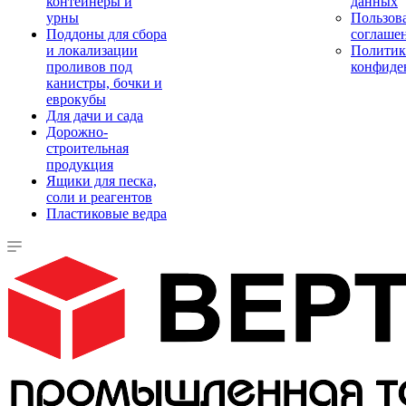
контейнеры и
данных
урны
Пользова
Поддоны для сбора
соглаше
и локализации
Политик
проливов под
конфиде
канистры, бочки и
еврокубы
Для дачи и сада
Дорожно-
строительная
продукция
Ящики для песка,
соли и реагентов
Пластиковые ведра