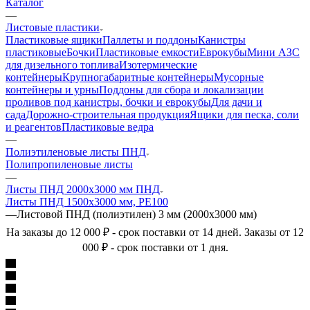
Каталог
—
Листовые пластики
Пластиковые ящики
Паллеты и поддоны
Канистры
пластиковые
Бочки
Пластиковые емкости
Еврокубы
Мини АЗС
для дизельного топлива
Изотермические
контейнеры
Крупногабаритные контейнеры
Мусорные
контейнеры и урны
Поддоны для сбора и локализации
проливов под канистры, бочки и еврокубы
Для дачи и
сада
Дорожно-строительная продукция
Ящики для песка, соли
и реагентов
Пластиковые ведра
—
Полиэтиленовые листы ПНД
Полипропиленовые листы
—
Листы ПНД 2000х3000 мм ПНД
Листы ПНД 1500х3000 мм, PE100
—
Листовой ПНД (полиэтилен) 3 мм (2000х3000 мм)
На заказы до 12 000 ₽ - срок поставки от 14 дней. Заказы от 12
000 ₽ - срок поставки от 1 дня.