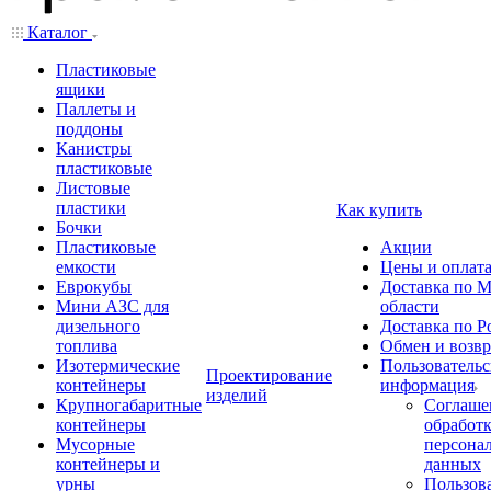
Каталог
Пластиковые
ящики
Паллеты и
поддоны
Канистры
пластиковые
Листовые
пластики
Как купить
Бочки
Пластиковые
Акции
емкости
Цены и оплат
Еврокубы
Доставка по М
Мини АЗС для
области
дизельного
Доставка по Р
топлива
Обмен и возвр
Изотермические
Пользовательс
Проектирование
контейнеры
информация
изделий
Крупногабаритные
Соглаше
контейнеры
обработ
Мусорные
персона
контейнеры и
данных
урны
Пользова