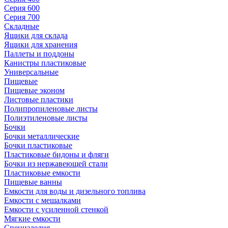
Серия 600
Серия 700
Складные
Ящики для склада
Ящики для хранения
Паллеты и поддоны
Канистры пластиковые
Универсальные
Пищевые
Пищевые эконом
Листовые пластики
Полипропиленовые листы
Полиэтиленовые листы
Бочки
Бочки металлические
Бочки пластиковые
Пластиковые бидоны и фляги
Бочки из нержавеющей стали
Пластиковые емкости
Пищевые ванны
Емкости для воды и дизельного топлива
Емкости с мешалками
Емкости с усиленной стенкой
Мягкие емкости
Специзделия