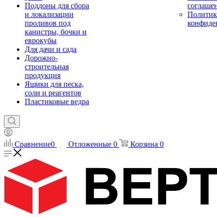
Поддоны для сбора
соглаше
и локализации
Политик
проливов под
конфиде
канистры, бочки и
еврокубы
Для дачи и сада
Дорожно-
строительная
продукция
Ящики для песка,
соли и реагентов
Пластиковые ведра
Сравнение
0
Отложенные
0
Корзина
0