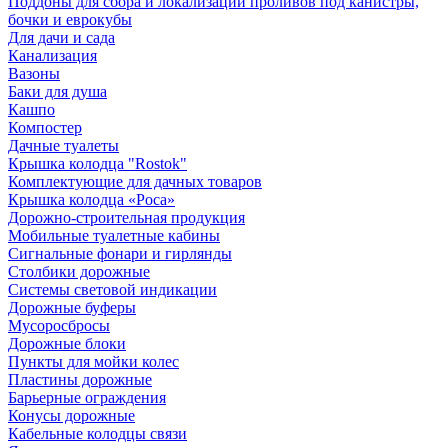
Поддоны для сбора и локализации проливов под канистры,
бочки и еврокубы
Для дачи и сада
Канализация
Вазоны
Баки для душа
Кашпо
Компостер
Дачные туалеты
Крышка колодца "Rostok"
Комплектующие для дачных товаров
Крышка колодца «Роса»
Дорожно-строительная продукция
Мобильные туалетные кабины
Сигнальные фонари и гирлянды
Столбики дорожные
Системы световой индикации
Дорожные буферы
Мусоросбросы
Дорожные блоки
Пункты для мойки колес
Пластины дорожные
Барьерные ограждения
Конусы дорожные
Кабельные колодцы связи