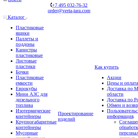
+7 495 032-76-32
order@verta-tara.com
Каталог
Пластиковые
ящики
Паллеты и
поддоны
Канистры
пластиковые
Листовые
пластики
Как купить
Бочки
Пластиковые
Акции
емкости
Цены и оплат
Еврокубы
Доставка по М
Мини АЗС для
области
дизельного
Доставка по Р
топлива
Обмен и возвр
Изотермические
Пользовательс
Проектирование
контейнеры
информация
изделий
Крупногабаритные
Соглаше
контейнеры
обработ
Мусорные
персона