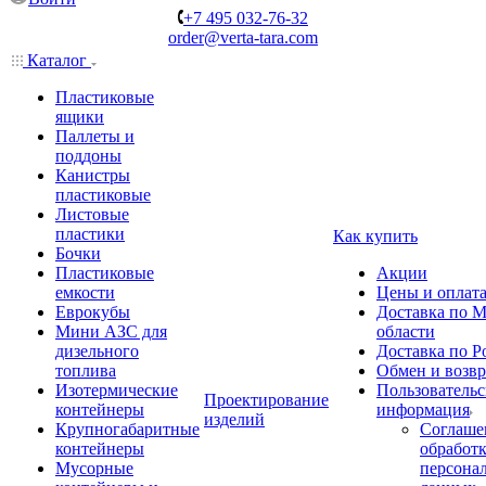
+7 495 032-76-32
order@verta-tara.com
Каталог
Пластиковые
ящики
Паллеты и
поддоны
Канистры
пластиковые
Листовые
пластики
Как купить
Бочки
Пластиковые
Акции
емкости
Цены и оплат
Еврокубы
Доставка по М
Мини АЗС для
области
дизельного
Доставка по Р
топлива
Обмен и возвр
Изотермические
Пользовательс
Проектирование
контейнеры
информация
изделий
Крупногабаритные
Соглаше
контейнеры
обработ
Мусорные
персона