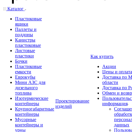
Каталог
Пластиковые
ящики
Паллеты и
поддоны
Канистры
пластиковые
Листовые
пластики
Как купить
Бочки
Пластиковые
Акции
емкости
Цены и оплат
Еврокубы
Доставка по М
Мини АЗС для
области
дизельного
Доставка по Р
топлива
Обмен и возвр
Изотермические
Пользовательс
Проектирование
контейнеры
информация
изделий
Крупногабаритные
Соглаше
контейнеры
обработ
Мусорные
персона
контейнеры и
данных
урны
Пользова