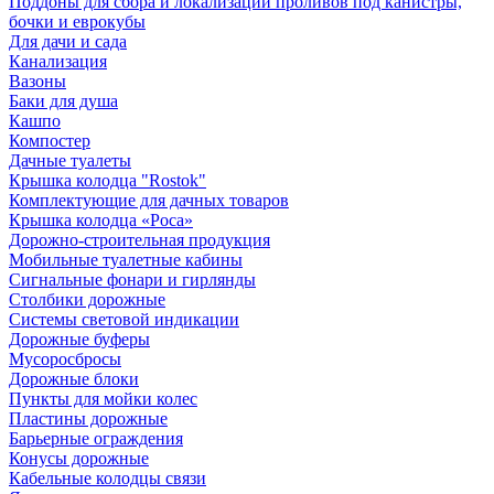
Поддоны для сбора и локализации проливов под канистры,
бочки и еврокубы
Для дачи и сада
Канализация
Вазоны
Баки для душа
Кашпо
Компостер
Дачные туалеты
Крышка колодца "Rostok"
Комплектующие для дачных товаров
Крышка колодца «Роса»
Дорожно-строительная продукция
Мобильные туалетные кабины
Сигнальные фонари и гирлянды
Столбики дорожные
Системы световой индикации
Дорожные буферы
Мусоросбросы
Дорожные блоки
Пункты для мойки колес
Пластины дорожные
Барьерные ограждения
Конусы дорожные
Кабельные колодцы связи