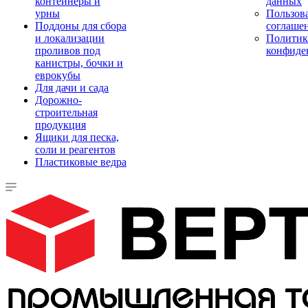
контейнеры и
данных
урны
Пользова
Поддоны для сбора
соглаше
и локализации
Политик
проливов под
конфиде
канистры, бочки и
еврокубы
Для дачи и сада
Дорожно-
строительная
продукция
Ящики для песка,
соли и реагентов
Пластиковые ведра