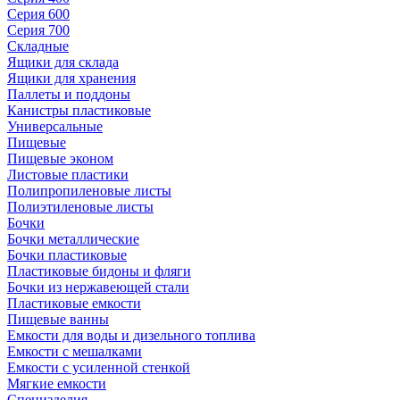
Серия 600
Серия 700
Складные
Ящики для склада
Ящики для хранения
Паллеты и поддоны
Канистры пластиковые
Универсальные
Пищевые
Пищевые эконом
Листовые пластики
Полипропиленовые листы
Полиэтиленовые листы
Бочки
Бочки металлические
Бочки пластиковые
Пластиковые бидоны и фляги
Бочки из нержавеющей стали
Пластиковые емкости
Пищевые ванны
Емкости для воды и дизельного топлива
Емкости с мешалками
Емкости с усиленной стенкой
Мягкие емкости
Специзделия