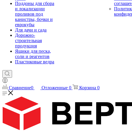
Поддоны для сбора
соглаше
и локализации
Политик
проливов под
конфиде
канистры, бочки и
еврокубы
Для дачи и сада
Дорожно-
строительная
продукция
Ящики для песка,
соли и реагентов
Пластиковые ведра
Сравнение
0
Отложенные
0
Корзина
0