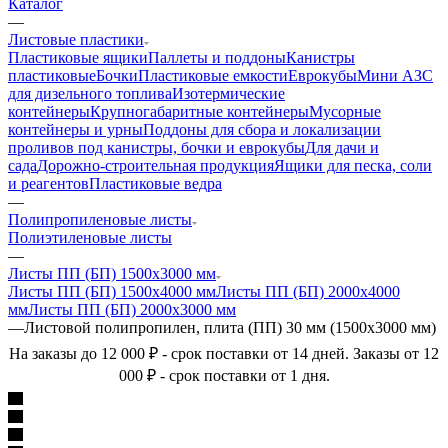
Каталог
—
Листовые пластики
Пластиковые ящики
Паллеты и поддоны
Канистры
пластиковые
Бочки
Пластиковые емкости
Еврокубы
Мини АЗС
для дизельного топлива
Изотермические
контейнеры
Крупногабаритные контейнеры
Мусорные
контейнеры и урны
Поддоны для сбора и локализации
проливов под канистры, бочки и еврокубы
Для дачи и
сада
Дорожно-строительная продукция
Ящики для песка, соли
и реагентов
Пластиковые ведра
—
Полипропиленовые листы
Полиэтиленовые листы
—
Листы ПП (БП) 1500х3000 мм
Листы ПП (БП) 1500х4000 мм
Листы ПП (БП) 2000х4000
мм
Листы ПП (БП) 2000х3000 мм
—
Листовой полипропилен, плита (ПП) 30 мм (1500х3000 мм)
На заказы до 12 000 ₽ - срок поставки от 14 дней. Заказы от 12
000 ₽ - срок поставки от 1 дня.