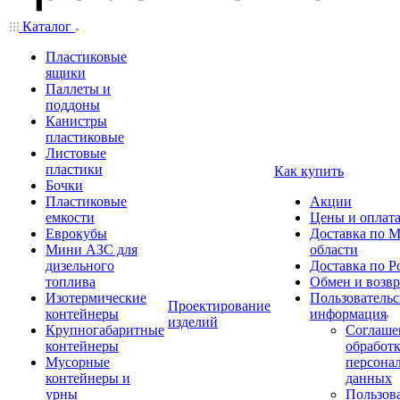
Каталог
Пластиковые
ящики
Паллеты и
поддоны
Канистры
пластиковые
Листовые
пластики
Как купить
Бочки
Пластиковые
Акции
емкости
Цены и оплат
Еврокубы
Доставка по М
Мини АЗС для
области
дизельного
Доставка по Р
топлива
Обмен и возвр
Изотермические
Пользовательс
Проектирование
контейнеры
информация
изделий
Крупногабаритные
Соглаше
контейнеры
обработ
Мусорные
персона
контейнеры и
данных
урны
Пользова