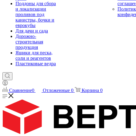
Поддоны для сбора
соглаше
и локализации
Политик
проливов под
конфиде
канистры, бочки и
еврокубы
Для дачи и сада
Дорожно-
строительная
продукция
Ящики для песка,
соли и реагентов
Пластиковые ведра
Сравнение
0
Отложенные
0
Корзина
0