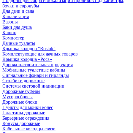
Поддоны для сбора и локализации проливов под канистры,
бочки и еврокубы
Для дачи и сада
Канализация
Вазоны
Баки для душа
Кашпо
Компостер
Дачные туалеты
Крышка колодца "Rostok"
Комплектующие для дачных товаров
Крышка колодца «Роса»
Дорожно-строительная продукция
Мобильные туалетные кабины
Сигнальные фонари и гирлянды
Столбики дорожные
Системы световой индикации
Дорожные буферы
Мусоросбросы
Дорожные блоки
Пункты для мойки колес
Пластины дорожные
Барьерные ограждения
Конусы дорожные
Кабельные колодцы связи