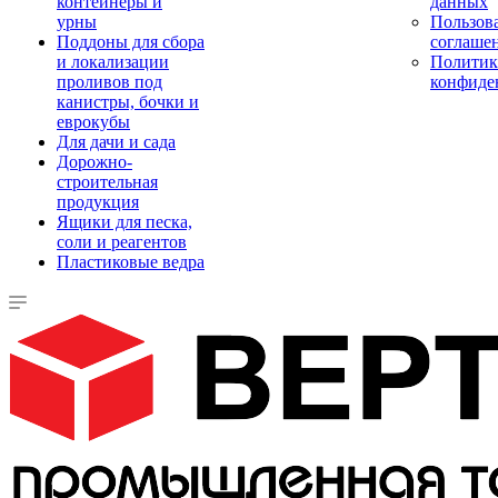
контейнеры и
данных
урны
Пользова
Поддоны для сбора
соглаше
и локализации
Политик
проливов под
конфиде
канистры, бочки и
еврокубы
Для дачи и сада
Дорожно-
строительная
продукция
Ящики для песка,
соли и реагентов
Пластиковые ведра