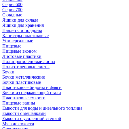
Серия 600
Серия 700
Складные
Ящики для склада
Ящики для хранения
Паллеты и поддоны
Канистры пластиковые
Универсальные
Пищевые
Пищевые эконом
Листовые пластики
Полипропиленовые листы
Полиэтиленовые листы
Бочки
Бочки металлические
Бочки пластиковые
Пластиковые бидоны и фляги
Бочки из нержавеющей стали
Пластиковые емкости
Пищевые ванны
Емкости для воды и дизельного топлива
Емкости с мешалками
Емкости с усиленной стенкой
Мягкие емкости
Специзделия