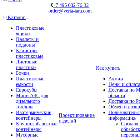
+7 495 032-76-32
order@verta-tara.com
Каталог
Пластиковые
ящики
Паллеты и
поддоны
Канистры
пластиковые
Листовые
пластики
Как купить
Бочки
Пластиковые
Акции
емкости
Цены и оплат
Еврокубы
Доставка по М
Мини АЗС для
области
дизельного
Доставка по Р
топлива
Обмен и возвр
Изотермические
Пользовательс
Проектирование
контейнеры
информация
изделий
Крупногабаритные
Соглаше
контейнеры
обработ
Мусорные
персона