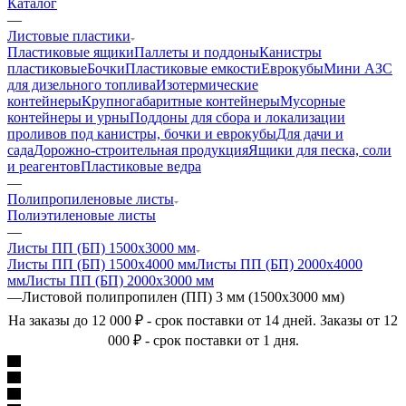
Каталог
—
Листовые пластики
Пластиковые ящики
Паллеты и поддоны
Канистры
пластиковые
Бочки
Пластиковые емкости
Еврокубы
Мини АЗС
для дизельного топлива
Изотермические
контейнеры
Крупногабаритные контейнеры
Мусорные
контейнеры и урны
Поддоны для сбора и локализации
проливов под канистры, бочки и еврокубы
Для дачи и
сада
Дорожно-строительная продукция
Ящики для песка, соли
и реагентов
Пластиковые ведра
—
Полипропиленовые листы
Полиэтиленовые листы
—
Листы ПП (БП) 1500х3000 мм
Листы ПП (БП) 1500х4000 мм
Листы ПП (БП) 2000х4000
мм
Листы ПП (БП) 2000х3000 мм
—
Листовой полипропилен (ПП) 3 мм (1500х3000 мм)
На заказы до 12 000 ₽ - срок поставки от 14 дней. Заказы от 12
000 ₽ - срок поставки от 1 дня.