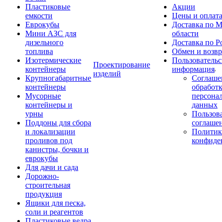
Пластиковые
Акции
емкости
Цены и оплат
Еврокубы
Доставка по М
Мини АЗС для
области
дизельного
Доставка по Р
топлива
Обмен и возвр
Изотермические
Пользовательс
Проектирование
контейнеры
информация
изделий
Крупногабаритные
Соглаше
контейнеры
обработ
Мусорные
персона
контейнеры и
данных
урны
Пользова
Поддоны для сбора
соглаше
и локализации
Политик
проливов под
конфиде
канистры, бочки и
еврокубы
Для дачи и сада
Дорожно-
строительная
продукция
Ящики для песка,
соли и реагентов
Пластиковые ведра