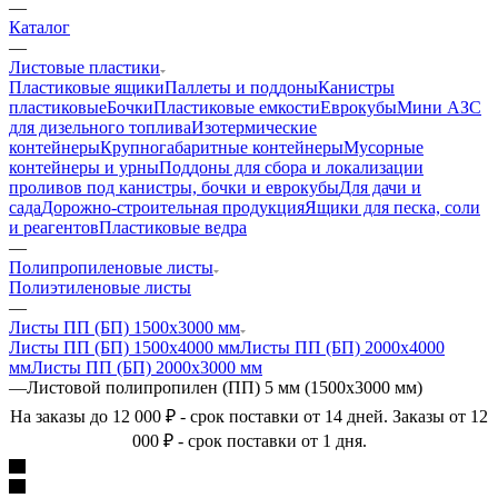
—
Каталог
—
Листовые пластики
Пластиковые ящики
Паллеты и поддоны
Канистры
пластиковые
Бочки
Пластиковые емкости
Еврокубы
Мини АЗС
для дизельного топлива
Изотермические
контейнеры
Крупногабаритные контейнеры
Мусорные
контейнеры и урны
Поддоны для сбора и локализации
проливов под канистры, бочки и еврокубы
Для дачи и
сада
Дорожно-строительная продукция
Ящики для песка, соли
и реагентов
Пластиковые ведра
—
Полипропиленовые листы
Полиэтиленовые листы
—
Листы ПП (БП) 1500х3000 мм
Листы ПП (БП) 1500х4000 мм
Листы ПП (БП) 2000х4000
мм
Листы ПП (БП) 2000х3000 мм
—
Листовой полипропилен (ПП) 5 мм (1500х3000 мм)
На заказы до 12 000 ₽ - срок поставки от 14 дней. Заказы от 12
000 ₽ - срок поставки от 1 дня.