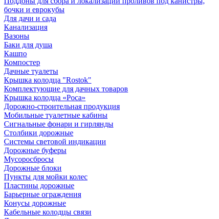
Поддоны для сбора и локализации проливов под канистры,
бочки и еврокубы
Для дачи и сада
Канализация
Вазоны
Баки для душа
Кашпо
Компостер
Дачные туалеты
Крышка колодца "Rostok"
Комплектующие для дачных товаров
Крышка колодца «Роса»
Дорожно-строительная продукция
Мобильные туалетные кабины
Сигнальные фонари и гирлянды
Столбики дорожные
Системы световой индикации
Дорожные буферы
Мусоросбросы
Дорожные блоки
Пункты для мойки колес
Пластины дорожные
Барьерные ограждения
Конусы дорожные
Кабельные колодцы связи