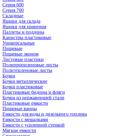
Серия 600
Серия 700
Складные
Ящики для склада
Ящики для хранения
Паллеты и поддоны
Канистры пластиковые
Универсальные
Пищевые
Пищевые эконом
Листовые пластики
Полипропиленовые листы
Полиэтиленовые листы
Бочки
Бочки металлические
Бочки пластиковые
Пластиковые бидоны и фляги
Бочки из нержавеющей стали
Пластиковые емкости
Пищевые ванны
Емкости для воды и дизельного топлива
Емкости с мешалками
Емкости с усиленной стенкой
Мягкие емкости
Специзделия