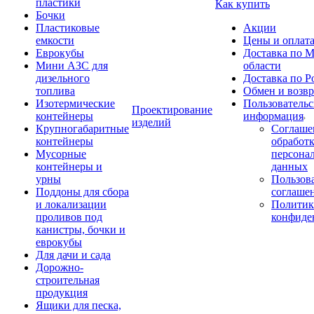
пластики
Как купить
Бочки
Пластиковые
Акции
емкости
Цены и оплат
Еврокубы
Доставка по М
Мини АЗС для
области
дизельного
Доставка по Р
топлива
Обмен и возвр
Изотермические
Пользовательс
Проектирование
контейнеры
информация
изделий
Крупногабаритные
Соглаше
контейнеры
обработ
Мусорные
персона
контейнеры и
данных
урны
Пользова
Поддоны для сбора
соглаше
и локализации
Политик
проливов под
конфиде
канистры, бочки и
еврокубы
Для дачи и сада
Дорожно-
строительная
продукция
Ящики для песка,