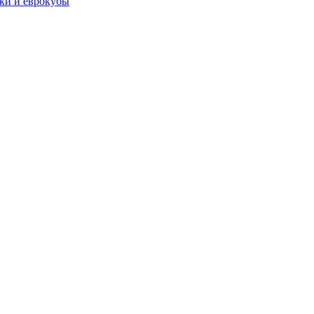
чки и еврокубы