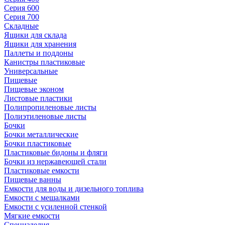
Серия 600
Серия 700
Складные
Ящики для склада
Ящики для хранения
Паллеты и поддоны
Канистры пластиковые
Универсальные
Пищевые
Пищевые эконом
Листовые пластики
Полипропиленовые листы
Полиэтиленовые листы
Бочки
Бочки металлические
Бочки пластиковые
Пластиковые бидоны и фляги
Бочки из нержавеющей стали
Пластиковые емкости
Пищевые ванны
Емкости для воды и дизельного топлива
Емкости с мешалками
Емкости с усиленной стенкой
Мягкие емкости
Специзделия