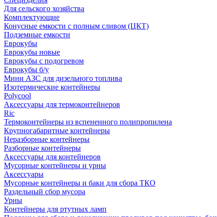
Для сельского хозяйства
Комплектующие
Конусные емкости с полным сливом (ЦКТ)
Подземные емкости
Еврокубы
Еврокубы новые
Еврокубы с подогревом
Еврокубы б/у
Мини АЗС для дизельного топлива
Изотермические контейнеры
Polycool
Аксессуары для термоконтейнеров
Ric
Термоконтейнеры из вспененного полипропилена
Крупногабаритные контейнеры
Неразборные контейнеры
Разборные контейнеры
Аксессуары для контейнеров
Мусорные контейнеры и урны
Аксессуары
Мусорные контейнеры и баки для сбора ТКО
Раздельный сбор мусора
Урны
Контейнеры для ртутных ламп