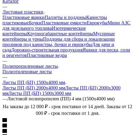
Каталог
—
Листовые пластики
Пластиковые ящики
Паллеты и поддоны
Канистры
пластиковые
Бочки
Пластиковые емкости
Еврокубы
Мини АЗС
для дизельного топлива
Изотермические
контейнеры
Крупногабаритные контейнеры
Мусорные
контейнеры и урны
Поддоны для сбора и локализации
проливов под канистры, бочки и еврокубы
Для дачи и
сада
Дорожно-строительная продукция
Ящики для песка, соли
и реагентов
Пластиковые ведра
—
Полипропиленовые листы
Полиэтиленовые листы
—
Листы ПП (БП) 1500х4000 мм
Листы ПП (БП) 2000х4000 мм
Листы ПП (БП) 2000х3000
мм
Листы ПП (БП) 1500х3000 мм
—
Листовой полипропилен (ПП) 4 мм (1500х4000 мм)
На заказы до 12 000 ₽ - срок поставки от 14 дней. Заказы от 12
000 ₽ - срок поставки от 1 дня.