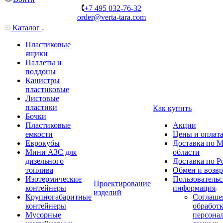
+7 495 032-76-32
order@verta-tara.com
Каталог
Пластиковые
ящики
Паллеты и
поддоны
Канистры
пластиковые
Листовые
пластики
Как купить
Бочки
Пластиковые
Акции
емкости
Цены и оплат
Еврокубы
Доставка по М
Мини АЗС для
области
дизельного
Доставка по Р
топлива
Обмен и возвр
Изотермические
Пользовательс
Проектирование
контейнеры
информация
изделий
Крупногабаритные
Соглаше
контейнеры
обработ
Мусорные
персона