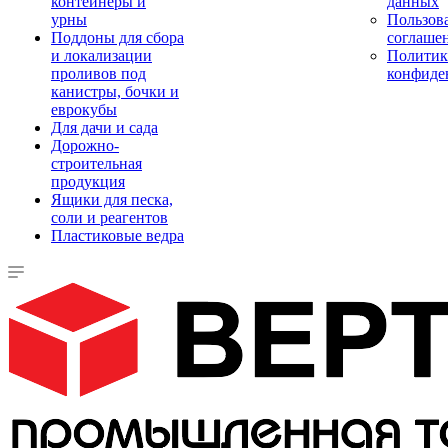
контейнеры и
данных
урны
Пользова
Поддоны для сбора
соглаше
и локализации
Политик
проливов под
конфиде
канистры, бочки и
еврокубы
Для дачи и сада
Дорожно-
строительная
продукция
Ящики для песка,
соли и реагентов
Пластиковые ведра