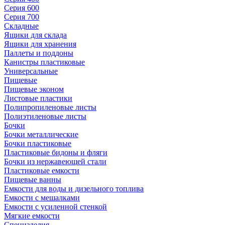
Серия 600
Серия 700
Складные
Ящики для склада
Ящики для хранения
Паллеты и поддоны
Канистры пластиковые
Универсальные
Пищевые
Пищевые эконом
Листовые пластики
Полипропиленовые листы
Полиэтиленовые листы
Бочки
Бочки металлические
Бочки пластиковые
Пластиковые бидоны и фляги
Бочки из нержавеющей стали
Пластиковые емкости
Пищевые ванны
Емкости для воды и дизельного топлива
Емкости с мешалками
Емкости с усиленной стенкой
Мягкие емкости
Специзделия