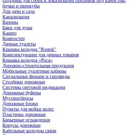
Поддоны для сбора и локализации проливов под канистры,
бочки и еврокубы
Для дачи и сада
Канализация
Вазоны
Баки для душа
Кашпо
Компостер
Дачные туалеты
Крышка колодца "Rostok"
Комплектующие для дачных товаров
Крышка колодца «Роса»
Дорожно-строительная продукция
Мобильные туалетные кабины
Сигнальные фонари и гирлянды
Столбики дорожные
Системы световой индикации
Дорожные буферы
Мусоросбросы
Дорожные блоки
Пункты для мойки колес
Пластины дорожные
Барьерные ограждения
Конусы дорожные
Кабельные колодцы связи