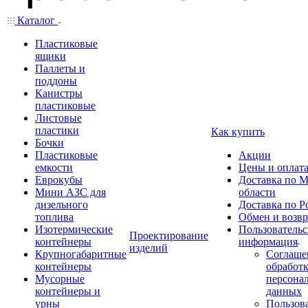
Каталог
Пластиковые
ящики
Паллеты и
поддоны
Канистры
пластиковые
Листовые
пластики
Как купить
Бочки
Пластиковые
Акции
емкости
Цены и оплат
Еврокубы
Доставка по М
Мини АЗС для
области
дизельного
Доставка по Р
топлива
Обмен и возвр
Изотермические
Пользовательс
Проектирование
контейнеры
информация
изделий
Крупногабаритные
Соглаше
контейнеры
обработ
Мусорные
персона
контейнеры и
данных
урны
Пользова