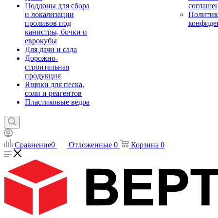
Поддоны для сбора
соглаше
и локализации
Политик
проливов под
конфиде
канистры, бочки и
еврокубы
Для дачи и сада
Дорожно-
строительная
продукция
Ящики для песка,
соли и реагентов
Пластиковые ведра
Сравнение
0
Отложенные
0
Корзина
0