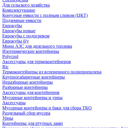
Для сельского хозяйства
Комплектующие
Конусные емкости с полным сливом (ЦКТ)
Подземные емкости
Еврокубы
Еврокубы новые
Еврокубы с подогревом
Еврокубы б/у
Мини АЗС для дизельного топлива
Изотермические контейнеры
Polycool
Аксессуары для термоконтейнеров
Ric
Термоконтейнеры из вспененного полипропилена
Крупногабаритные контейнеры
Неразборные контейнеры
Разборные контейнеры
Аксессуары для контейнеров
Мусорные контейнеры и урны
Аксессуары
Мусорные контейнеры и баки для сбора ТКО
Раздельный сбор мусора
Урны
Контейнеры для ртутных ламп