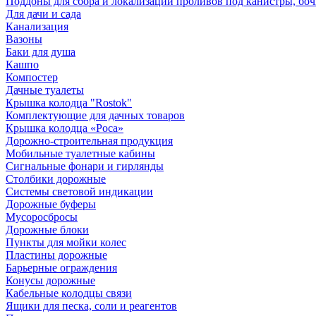
Поддоны для сбора и локализации проливов под канистры, бо
Для дачи и сада
Канализация
Вазоны
Баки для душа
Кашпо
Компостер
Дачные туалеты
Крышка колодца "Rostok"
Комплектующие для дачных товаров
Крышка колодца «Роса»
Дорожно-строительная продукция
Мобильные туалетные кабины
Сигнальные фонари и гирлянды
Столбики дорожные
Системы световой индикации
Дорожные буферы
Мусоросбросы
Дорожные блоки
Пункты для мойки колес
Пластины дорожные
Барьерные ограждения
Конусы дорожные
Кабельные колодцы связи
Ящики для песка, соли и реагентов