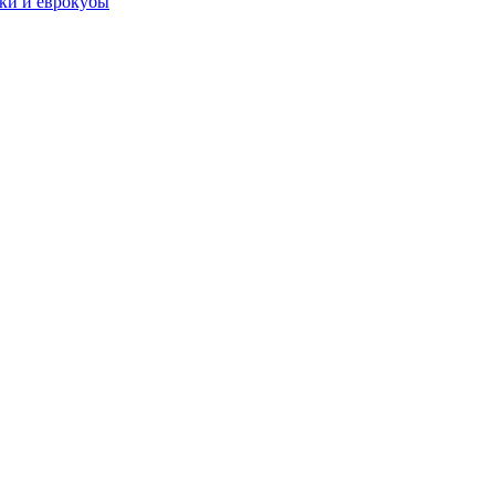
чки и еврокубы