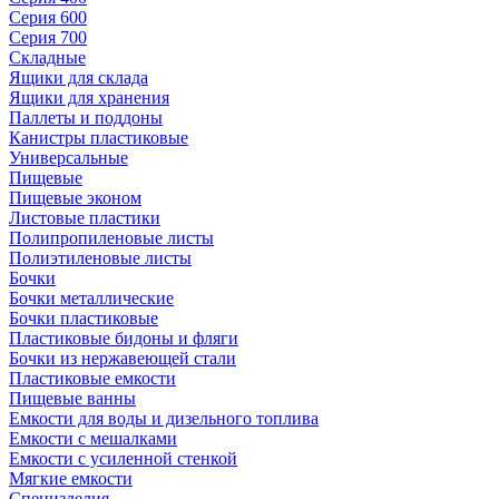
Серия 600
Серия 700
Складные
Ящики для склада
Ящики для хранения
Паллеты и поддоны
Канистры пластиковые
Универсальные
Пищевые
Пищевые эконом
Листовые пластики
Полипропиленовые листы
Полиэтиленовые листы
Бочки
Бочки металлические
Бочки пластиковые
Пластиковые бидоны и фляги
Бочки из нержавеющей стали
Пластиковые емкости
Пищевые ванны
Емкости для воды и дизельного топлива
Емкости с мешалками
Емкости с усиленной стенкой
Мягкие емкости
Специзделия