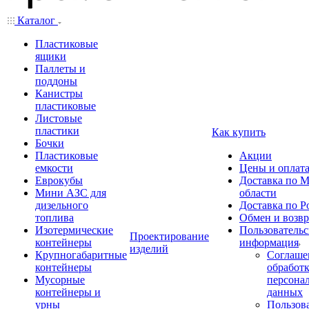
Каталог
Пластиковые
ящики
Паллеты и
поддоны
Канистры
пластиковые
Листовые
пластики
Как купить
Бочки
Пластиковые
Акции
емкости
Цены и оплат
Еврокубы
Доставка по М
Мини АЗС для
области
дизельного
Доставка по Р
топлива
Обмен и возвр
Изотермические
Пользовательс
Проектирование
контейнеры
информация
изделий
Крупногабаритные
Соглаше
контейнеры
обработ
Мусорные
персона
контейнеры и
данных
урны
Пользова