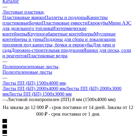
Каталог
—
Листовые пластики
Пластиковые ящики
Паллеты и поддоны
Канистры
пластиковые
Бочки
Пластиковые емкости
Еврокубы
Мини АЗС
для дизельного топлива
Изотермические
контейнеры
Крупногабаритные контейнеры
Мусорные
контейнеры и урны
Поддоны для сбора и локализации
проливов под канистры, бочки и еврокубы
Для дачи и
сада
Дорожно-строительная продукция
Ящики для песка, соли
и реагентов
Пластиковые ведра
—
Полипропиленовые листы
Полиэтиленовые листы
—
Листы ПП (БП) 1500х4000 мм
Листы ПП (БП) 2000х4000 мм
Листы ПП (БП) 2000х3000
мм
Листы ПП (БП) 1500х3000 мм
—
Листовой полипропилен (ПП) 8 мм (1500х4000 мм)
На заказы до 12 000 ₽ - срок поставки от 14 дней. Заказы от 12
000 ₽ - срок поставки от 1 дня.