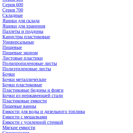
Серия 600
Серия 700
Складные
Ящики для склада
Ящики для хранения
Паллеты и поддоны
Канистры пластиковые
Универсальные
Пищевые
Пищевые эконом
Листовые пластики
Полипропиленовые листы
Полиэтиленовые листы
Бочки
Бочки металлические
Бочки пластиковые
Пластиковые бидоны и фляги
Бочки из нержавеющей стали
Пластиковые емкости
Пищевые ванны
Емкости для воды и дизельного топлива
Емкости с мешалками
Емкости с усиленной стенкой
Мягкие емкости
Специзделия