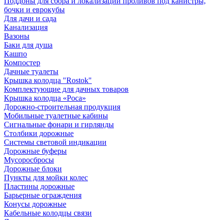
Поддоны для сбора и локализации проливов под канистры,
бочки и еврокубы
Для дачи и сада
Канализация
Вазоны
Баки для душа
Кашпо
Компостер
Дачные туалеты
Крышка колодца "Rostok"
Комплектующие для дачных товаров
Крышка колодца «Роса»
Дорожно-строительная продукция
Мобильные туалетные кабины
Сигнальные фонари и гирлянды
Столбики дорожные
Системы световой индикации
Дорожные буферы
Мусоросбросы
Дорожные блоки
Пункты для мойки колес
Пластины дорожные
Барьерные ограждения
Конусы дорожные
Кабельные колодцы связи