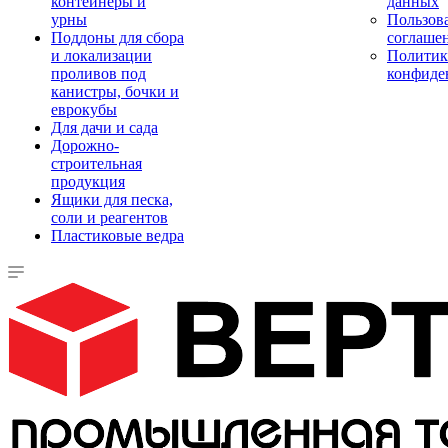
контейнеры и
данных
урны
Пользова
Поддоны для сбора
соглаше
и локализации
Политик
проливов под
конфиде
канистры, бочки и
еврокубы
Для дачи и сада
Дорожно-
строительная
продукция
Ящики для песка,
соли и реагентов
Пластиковые ведра