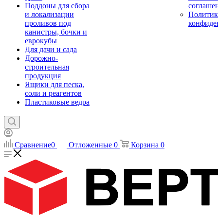
Поддоны для сбора
соглаше
и локализации
Политик
проливов под
конфиде
канистры, бочки и
еврокубы
Для дачи и сада
Дорожно-
строительная
продукция
Ящики для песка,
соли и реагентов
Пластиковые ведра
Сравнение
0
Отложенные
0
Корзина
0