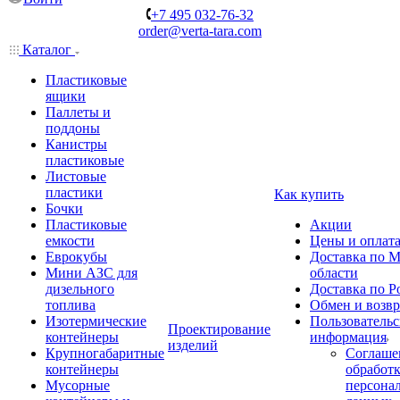
+7 495 032-76-32
order@verta-tara.com
Каталог
Пластиковые
ящики
Паллеты и
поддоны
Канистры
пластиковые
Листовые
пластики
Как купить
Бочки
Пластиковые
Акции
емкости
Цены и оплат
Еврокубы
Доставка по М
Мини АЗС для
области
дизельного
Доставка по Р
топлива
Обмен и возвр
Изотермические
Пользовательс
Проектирование
контейнеры
информация
изделий
Крупногабаритные
Соглаше
контейнеры
обработ
Мусорные
персона