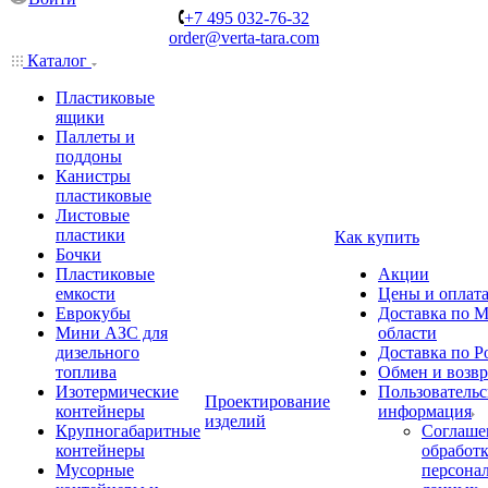
+7 495 032-76-32
order@verta-tara.com
Каталог
Пластиковые
ящики
Паллеты и
поддоны
Канистры
пластиковые
Листовые
пластики
Как купить
Бочки
Пластиковые
Акции
емкости
Цены и оплат
Еврокубы
Доставка по М
Мини АЗС для
области
дизельного
Доставка по Р
топлива
Обмен и возвр
Изотермические
Пользовательс
Проектирование
контейнеры
информация
изделий
Крупногабаритные
Соглаше
контейнеры
обработ
Мусорные
персона