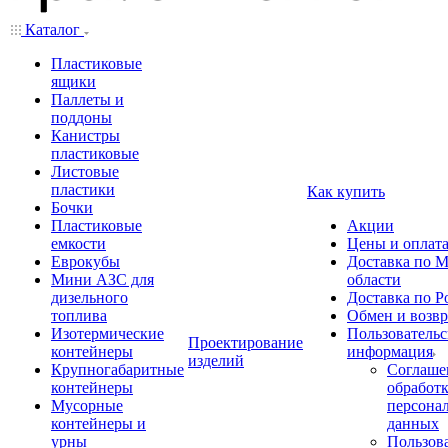
Каталог
Пластиковые
ящики
Паллеты и
поддоны
Канистры
пластиковые
Листовые
пластики
Как купить
Бочки
Пластиковые
Акции
емкости
Цены и оплат
Еврокубы
Доставка по М
Мини АЗС для
области
дизельного
Доставка по Р
топлива
Обмен и возвр
Изотермические
Пользовательс
Проектирование
контейнеры
информация
изделий
Крупногабаритные
Соглаше
контейнеры
обработ
Мусорные
персона
контейнеры и
данных
урны
Пользова