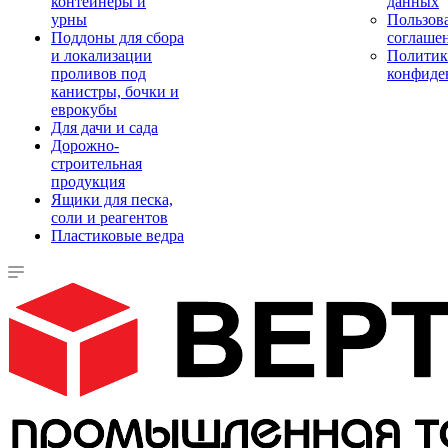
контейнеры и
данных
урны
Пользова
Поддоны для сбора
соглаше
и локализации
Политик
проливов под
конфиде
канистры, бочки и
еврокубы
Для дачи и сада
Дорожно-
строительная
продукция
Ящики для песка,
соли и реагентов
Пластиковые ведра