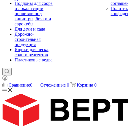
Поддоны для сбора
соглаше
и локализации
Политик
проливов под
конфиде
канистры, бочки и
еврокубы
Для дачи и сада
Дорожно-
строительная
продукция
Ящики для песка,
соли и реагентов
Пластиковые ведра
Сравнение
0
Отложенные
0
Корзина
0