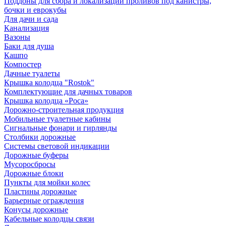
Поддоны для сбора и локализации проливов под канистры,
бочки и еврокубы
Для дачи и сада
Канализация
Вазоны
Баки для душа
Кашпо
Компостер
Дачные туалеты
Крышка колодца "Rostok"
Комплектующие для дачных товаров
Крышка колодца «Роса»
Дорожно-строительная продукция
Мобильные туалетные кабины
Сигнальные фонари и гирлянды
Столбики дорожные
Системы световой индикации
Дорожные буферы
Мусоросбросы
Дорожные блоки
Пункты для мойки колес
Пластины дорожные
Барьерные ограждения
Конусы дорожные
Кабельные колодцы связи