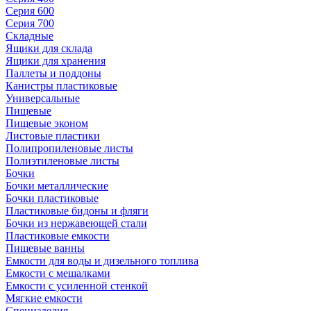
Серия 600
Серия 700
Складные
Ящики для склада
Ящики для хранения
Паллеты и поддоны
Канистры пластиковые
Универсальные
Пищевые
Пищевые эконом
Листовые пластики
Полипропиленовые листы
Полиэтиленовые листы
Бочки
Бочки металлические
Бочки пластиковые
Пластиковые бидоны и фляги
Бочки из нержавеющей стали
Пластиковые емкости
Пищевые ванны
Емкости для воды и дизельного топлива
Емкости с мешалками
Емкости с усиленной стенкой
Мягкие емкости
Специзделия