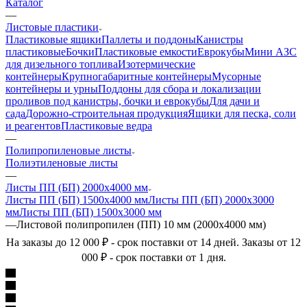
Каталог
—
Листовые пластики
Пластиковые ящики
Паллеты и поддоны
Канистры
пластиковые
Бочки
Пластиковые емкости
Еврокубы
Мини АЗС
для дизельного топлива
Изотермические
контейнеры
Крупногабаритные контейнеры
Мусорные
контейнеры и урны
Поддоны для сбора и локализации
проливов под канистры, бочки и еврокубы
Для дачи и
сада
Дорожно-строительная продукция
Ящики для песка, соли
и реагентов
Пластиковые ведра
—
Полипропиленовые листы
Полиэтиленовые листы
—
Листы ПП (БП) 2000х4000 мм
Листы ПП (БП) 1500х4000 мм
Листы ПП (БП) 2000х3000
мм
Листы ПП (БП) 1500х3000 мм
—
Листовой полипропилен (ПП) 10 мм (2000х4000 мм)
На заказы до 12 000 ₽ - срок поставки от 14 дней. Заказы от 12
000 ₽ - срок поставки от 1 дня.