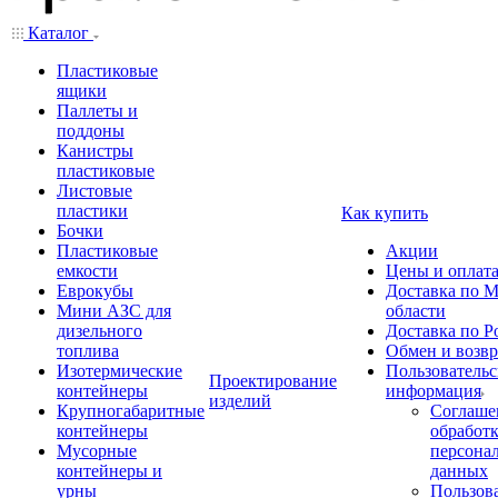
Каталог
Пластиковые
ящики
Паллеты и
поддоны
Канистры
пластиковые
Листовые
пластики
Как купить
Бочки
Пластиковые
Акции
емкости
Цены и оплат
Еврокубы
Доставка по М
Мини АЗС для
области
дизельного
Доставка по Р
топлива
Обмен и возвр
Изотермические
Пользовательс
Проектирование
контейнеры
информация
изделий
Крупногабаритные
Соглаше
контейнеры
обработ
Мусорные
персона
контейнеры и
данных
урны
Пользова