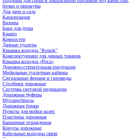
Поддоны для сбора и локализации проливов под канистры,
бочки и еврокубы
Для дачи и сада
Канализация
Вазоны
Баки для душа
Кашпо
Компостер
Дачные туалеты
Крышка колодца "Rostok"
Комплектующие для дачных товаров
Крышка колодца «Роса»
Дорожно-строительная продукция
Мобильные туалетные кабины
Сигнальные фонари и гирлянды
Столбики дорожные
Системы световой индикации
Дорожные буферы
Мусоросбросы
Дорожные блоки
Пункты для мойки колес
Пластины дорожные
Барьерные ограждения
Конусы дорожные
Кабельные колодцы связи