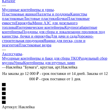
Каталог
—
Мусорные контейнеры и урны
Пластиковые ящики
Паллеты и поддоны
Канистры
пластиковые
Листовые пластики
Бочки
Пластиковые
емкости
Еврокубы
Мини АЗС для дизельного
топлива
Изотермические контейнеры
Крупногабаритные
контейнеры
Поддоны для сбора и локализации проливов под
канистры, бочки и еврокубы
Для дачи и сада
Дорожно-
строительная продукция
Ящики для песка, соли и
реагентов
Пластиковые ведра
—
Аксессуары
Мусорные контейнеры и баки для сбора ТКО
Раздельный сбор
мусора
Урны
Контейнеры для ртутных ламп
—
Наклейка "Бумага", круглая, арт.Наклейка
На заказы до 12 000 ₽ - срок поставки от 14 дней. Заказы от 12
000 ₽ - срок поставки от 1 дня.
Артикул:
Наклейка