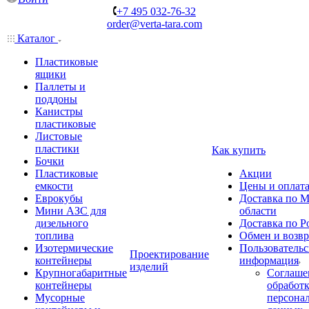
+7 495 032-76-32
order@verta-tara.com
Каталог
Пластиковые
ящики
Паллеты и
поддоны
Канистры
пластиковые
Листовые
пластики
Как купить
Бочки
Пластиковые
Акции
емкости
Цены и оплат
Еврокубы
Доставка по М
Мини АЗС для
области
дизельного
Доставка по Р
топлива
Обмен и возвр
Изотермические
Пользовательс
Проектирование
контейнеры
информация
изделий
Крупногабаритные
Соглаше
контейнеры
обработ
Мусорные
персона