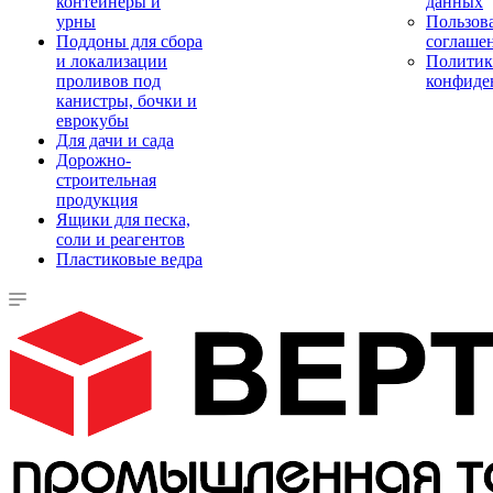
контейнеры и
данных
урны
Пользова
Поддоны для сбора
соглаше
и локализации
Политик
проливов под
конфиде
канистры, бочки и
еврокубы
Для дачи и сада
Дорожно-
строительная
продукция
Ящики для песка,
соли и реагентов
Пластиковые ведра