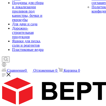
Поддоны для сбора
соглаше
и локализации
Политик
проливов под
конфиде
канистры, бочки и
еврокубы
Для дачи и сада
Дорожно-
строительная
продукция
Ящики для песка,
соли и реагентов
Пластиковые ведра
Сравнение
0
Отложенные
0
Корзина
0