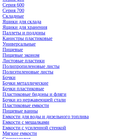
Серия 600
Серия 700
Складные
Ящики для склада
Ящики для хранения
Паллеты и поддоны
Канистры пластиковые
Универсальные
Пищевые
Пищевые эконом
Листовые пластики
Полипропиленовые листы
Полиэтиленовые листы
Бочки
Бочки металлические
Бочки пластиковые
Пластиковые бидоны и фляги
Бочки из нержавеющей стали
Пластиковые емкости
Пищевые ванны
Емкости для воды и дизельного топлива
Емкости с мешалками
Емкости с усиленной стенкой
Мягкие емкости
Специзделия