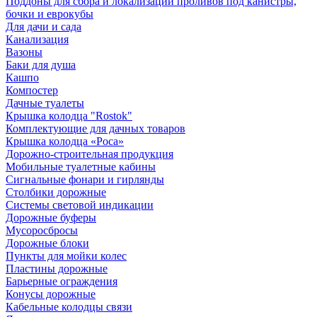
Поддоны для сбора и локализации проливов под канистры,
бочки и еврокубы
Для дачи и сада
Канализация
Вазоны
Баки для душа
Кашпо
Компостер
Дачные туалеты
Крышка колодца "Rostok"
Комплектующие для дачных товаров
Крышка колодца «Роса»
Дорожно-строительная продукция
Мобильные туалетные кабины
Сигнальные фонари и гирлянды
Столбики дорожные
Системы световой индикации
Дорожные буферы
Мусоросбросы
Дорожные блоки
Пункты для мойки колес
Пластины дорожные
Барьерные ограждения
Конусы дорожные
Кабельные колодцы связи