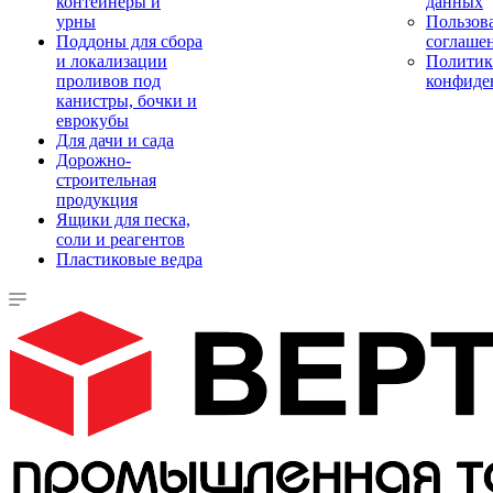
контейнеры и
данных
урны
Пользова
Поддоны для сбора
соглаше
и локализации
Политик
проливов под
конфиде
канистры, бочки и
еврокубы
Для дачи и сада
Дорожно-
строительная
продукция
Ящики для песка,
соли и реагентов
Пластиковые ведра