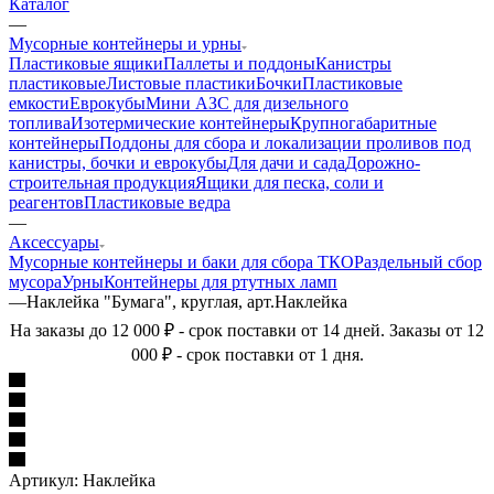
Каталог
—
Мусорные контейнеры и урны
Пластиковые ящики
Паллеты и поддоны
Канистры
пластиковые
Листовые пластики
Бочки
Пластиковые
емкости
Еврокубы
Мини АЗС для дизельного
топлива
Изотермические контейнеры
Крупногабаритные
контейнеры
Поддоны для сбора и локализации проливов под
канистры, бочки и еврокубы
Для дачи и сада
Дорожно-
строительная продукция
Ящики для песка, соли и
реагентов
Пластиковые ведра
—
Аксессуары
Мусорные контейнеры и баки для сбора ТКО
Раздельный сбор
мусора
Урны
Контейнеры для ртутных ламп
—
Наклейка "Бумага", круглая, арт.Наклейка
На заказы до 12 000 ₽ - срок поставки от 14 дней. Заказы от 12
000 ₽ - срок поставки от 1 дня.
Артикул:
Наклейка