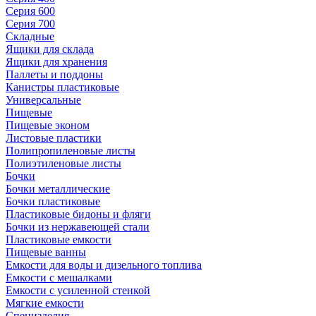
Серия 600
Серия 700
Складные
Ящики для склада
Ящики для хранения
Паллеты и поддоны
Канистры пластиковые
Универсальные
Пищевые
Пищевые эконом
Листовые пластики
Полипропиленовые листы
Полиэтиленовые листы
Бочки
Бочки металлические
Бочки пластиковые
Пластиковые бидоны и фляги
Бочки из нержавеющей стали
Пластиковые емкости
Пищевые ванны
Емкости для воды и дизельного топлива
Емкости с мешалками
Емкости с усиленной стенкой
Мягкие емкости
Специзделия