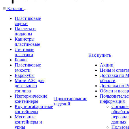
Каталог
Пластиковые
ящики
Паллеты и
поддоны
Канистры
пластиковые
Листовые
пластики
Как купить
Бочки
Пластиковые
Акции
емкости
Цены и оплат
Еврокубы
Доставка по М
Мини АЗС для
области
дизельного
Доставка по Р
топлива
Обмен и возвр
Изотермические
Пользовательс
Проектирование
контейнеры
информация
изделий
Крупногабаритные
Соглаше
контейнеры
обработ
Мусорные
персона
контейнеры и
данных
урны
Пользова