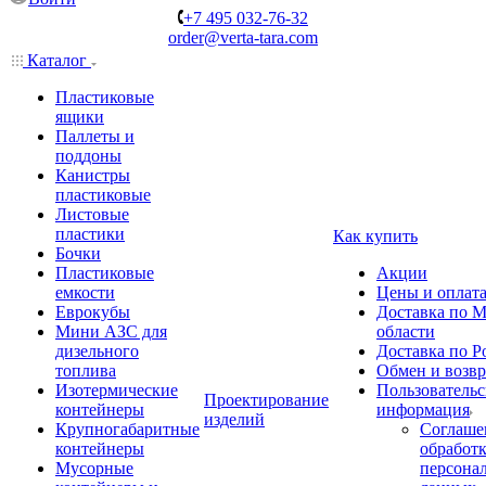
+7 495 032-76-32
order@verta-tara.com
Каталог
Пластиковые
ящики
Паллеты и
поддоны
Канистры
пластиковые
Листовые
пластики
Как купить
Бочки
Пластиковые
Акции
емкости
Цены и оплат
Еврокубы
Доставка по М
Мини АЗС для
области
дизельного
Доставка по Р
топлива
Обмен и возвр
Изотермические
Пользовательс
Проектирование
контейнеры
информация
изделий
Крупногабаритные
Соглаше
контейнеры
обработ
Мусорные
персона