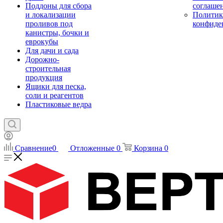
Поддоны для сбора
соглаше
и локализации
Политик
проливов под
конфиде
канистры, бочки и
еврокубы
Для дачи и сада
Дорожно-
строительная
продукция
Ящики для песка,
соли и реагентов
Пластиковые ведра
Сравнение
0
Отложенные
0
Корзина
0