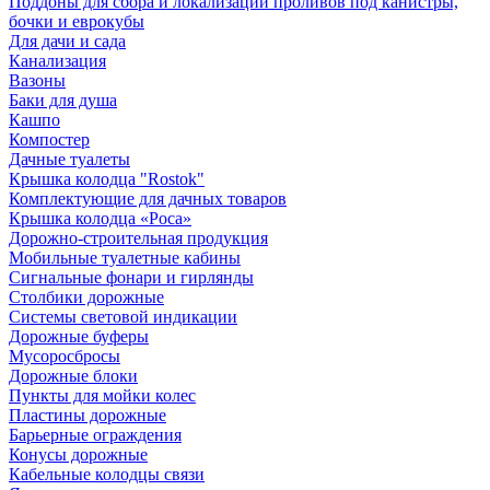
Поддоны для сбора и локализации проливов под канистры,
бочки и еврокубы
Для дачи и сада
Канализация
Вазоны
Баки для душа
Кашпо
Компостер
Дачные туалеты
Крышка колодца "Rostok"
Комплектующие для дачных товаров
Крышка колодца «Роса»
Дорожно-строительная продукция
Мобильные туалетные кабины
Сигнальные фонари и гирлянды
Столбики дорожные
Системы световой индикации
Дорожные буферы
Мусоросбросы
Дорожные блоки
Пункты для мойки колес
Пластины дорожные
Барьерные ограждения
Конусы дорожные
Кабельные колодцы связи