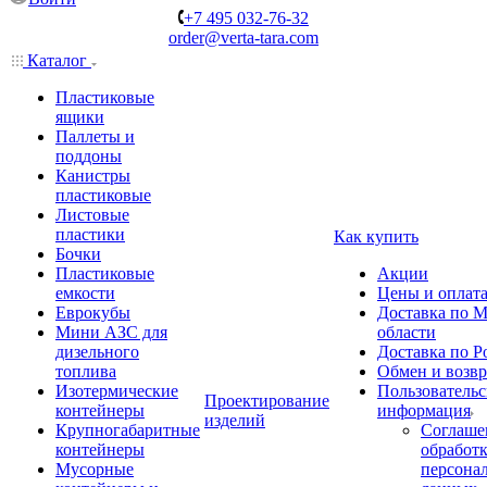
+7 495 032-76-32
order@verta-tara.com
Каталог
Пластиковые
ящики
Паллеты и
поддоны
Канистры
пластиковые
Листовые
пластики
Как купить
Бочки
Пластиковые
Акции
емкости
Цены и оплат
Еврокубы
Доставка по М
Мини АЗС для
области
дизельного
Доставка по Р
топлива
Обмен и возвр
Изотермические
Пользовательс
Проектирование
контейнеры
информация
изделий
Крупногабаритные
Соглаше
контейнеры
обработ
Мусорные
персона