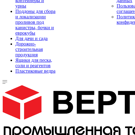
контейнеры и
данных
урны
Пользова
Поддоны для сбора
соглаше
и локализации
Политик
проливов под
конфиде
канистры, бочки и
еврокубы
Для дачи и сада
Дорожно-
строительная
продукция
Ящики для песка,
соли и реагентов
Пластиковые ведра