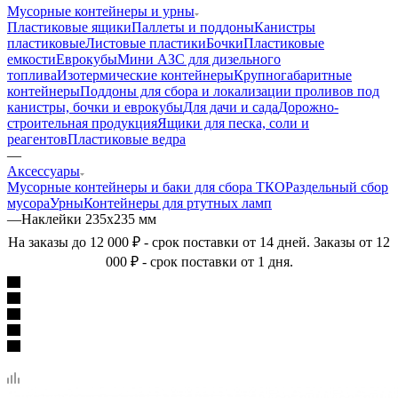
Мусорные контейнеры и урны
Пластиковые ящики
Паллеты и поддоны
Канистры
пластиковые
Листовые пластики
Бочки
Пластиковые
емкости
Еврокубы
Мини АЗС для дизельного
топлива
Изотермические контейнеры
Крупногабаритные
контейнеры
Поддоны для сбора и локализации проливов под
канистры, бочки и еврокубы
Для дачи и сада
Дорожно-
строительная продукция
Ящики для песка, соли и
реагентов
Пластиковые ведра
—
Аксессуары
Мусорные контейнеры и баки для сбора ТКО
Раздельный сбор
мусора
Урны
Контейнеры для ртутных ламп
—
Наклейки 235х235 мм
На заказы до 12 000 ₽ - срок поставки от 14 дней. Заказы от 12
000 ₽ - срок поставки от 1 дня.