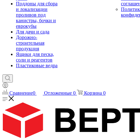
Поддоны для сбора
соглаше
и локализации
Политик
проливов под
конфиде
канистры, бочки и
еврокубы
Для дачи и сада
Дорожно-
строительная
продукция
Ящики для песка,
соли и реагентов
Пластиковые ведра
Сравнение
0
Отложенные
0
Корзина
0