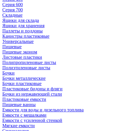
Серия 600
Серия 700
Складные
Ящики для склада
Ящики для хранения
Паллеты и поддоны
Канистры пластиковые
Универсальные
Пищевые
Пищевые эконом
Листовые пластики
Полипропиленовые листы
Полиэтиленовые листы
Бочки
Бочки металлические
Бочки пластиковые
Пластиковые бидоны и фляги
Бочки из нержавеющей стали
Пластиковые емкости
Пищевые ванны
Емкости для воды и дизельного топлива
Емкости с мешалками
Емкости с усиленной стенкой
Мягкие емкости
Специзделия