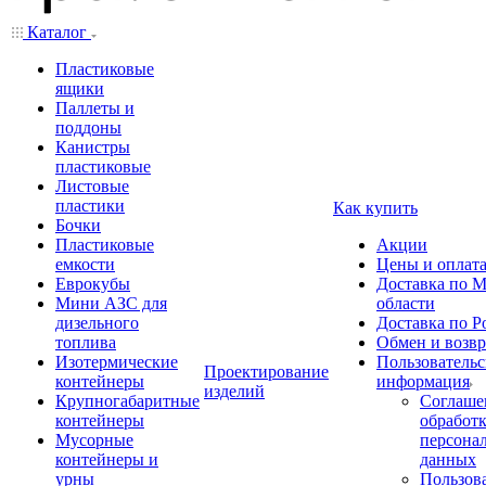
Каталог
Пластиковые
ящики
Паллеты и
поддоны
Канистры
пластиковые
Листовые
пластики
Как купить
Бочки
Пластиковые
Акции
емкости
Цены и оплат
Еврокубы
Доставка по М
Мини АЗС для
области
дизельного
Доставка по Р
топлива
Обмен и возвр
Изотермические
Пользовательс
Проектирование
контейнеры
информация
изделий
Крупногабаритные
Соглаше
контейнеры
обработ
Мусорные
персона
контейнеры и
данных
урны
Пользова