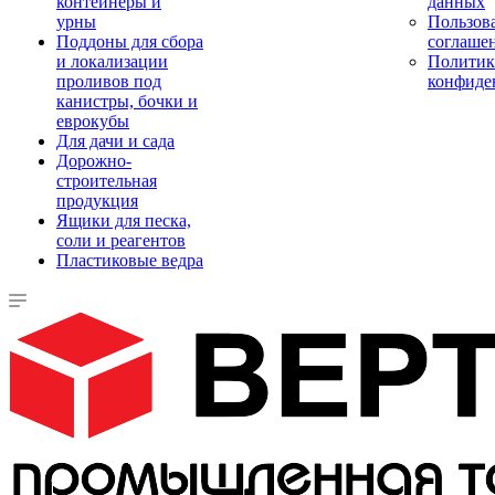
контейнеры и
данных
урны
Пользова
Поддоны для сбора
соглаше
и локализации
Политик
проливов под
конфиде
канистры, бочки и
еврокубы
Для дачи и сада
Дорожно-
строительная
продукция
Ящики для песка,
соли и реагентов
Пластиковые ведра