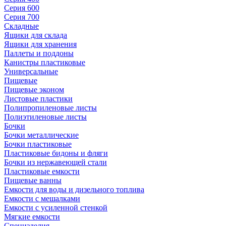
Серия 600
Серия 700
Складные
Ящики для склада
Ящики для хранения
Паллеты и поддоны
Канистры пластиковые
Универсальные
Пищевые
Пищевые эконом
Листовые пластики
Полипропиленовые листы
Полиэтиленовые листы
Бочки
Бочки металлические
Бочки пластиковые
Пластиковые бидоны и фляги
Бочки из нержавеющей стали
Пластиковые емкости
Пищевые ванны
Емкости для воды и дизельного топлива
Емкости с мешалками
Емкости с усиленной стенкой
Мягкие емкости
Специзделия