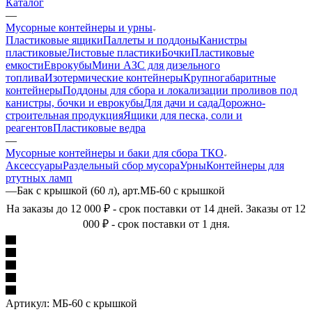
Каталог
—
Мусорные контейнеры и урны
Пластиковые ящики
Паллеты и поддоны
Канистры
пластиковые
Листовые пластики
Бочки
Пластиковые
емкости
Еврокубы
Мини АЗС для дизельного
топлива
Изотермические контейнеры
Крупногабаритные
контейнеры
Поддоны для сбора и локализации проливов под
канистры, бочки и еврокубы
Для дачи и сада
Дорожно-
строительная продукция
Ящики для песка, соли и
реагентов
Пластиковые ведра
—
Мусорные контейнеры и баки для сбора ТКО
Аксессуары
Раздельный сбор мусора
Урны
Контейнеры для
ртутных ламп
—
Бак с крышкой (60 л), арт.МБ-60 с крышкой
На заказы до 12 000 ₽ - срок поставки от 14 дней. Заказы от 12
000 ₽ - срок поставки от 1 дня.
Артикул:
МБ-60 с крышкой