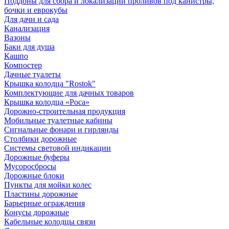
Поддоны для сбора и локализации проливов под канистры,
бочки и еврокубы
Для дачи и сада
Канализация
Вазоны
Баки для душа
Кашпо
Компостер
Дачные туалеты
Крышка колодца "Rostok"
Комплектующие для дачных товаров
Крышка колодца «Роса»
Дорожно-строительная продукция
Мобильные туалетные кабины
Сигнальные фонари и гирлянды
Столбики дорожные
Системы световой индикации
Дорожные буферы
Мусоросбросы
Дорожные блоки
Пункты для мойки колес
Пластины дорожные
Барьерные ограждения
Конусы дорожные
Кабельные колодцы связи