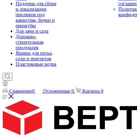
Поддоны для сбора
соглаше
и локализации
Политик
проливов под
конфиде
канистры, бочки и
еврокубы
Для дачи и сада
Дорожно-
строительная
продукция
Ящики для песка,
соли и реагентов
Пластиковые ведра
Сравнение
0
Отложенные
0
Корзина
0