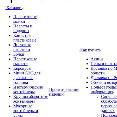
Каталог
Пластиковые
ящики
Паллеты и
поддоны
Канистры
пластиковые
Листовые
пластики
Как купить
Бочки
Пластиковые
Акции
емкости
Цены и оплат
Еврокубы
Доставка по М
Мини АЗС для
области
дизельного
Доставка по Р
топлива
Обмен и возвр
Изотермические
Пользовательс
Проектирование
контейнеры
информация
изделий
Крупногабаритные
Соглаше
контейнеры
обработ
Мусорные
персона
контейнеры и
данных
урны
Пользова