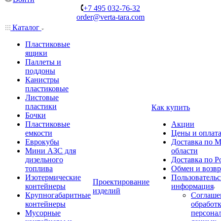
+7 495 032-76-32
order@verta-tara.com
Каталог
Пластиковые
ящики
Паллеты и
поддоны
Канистры
пластиковые
Листовые
пластики
Как купить
Бочки
Пластиковые
Акции
емкости
Цены и оплат
Еврокубы
Доставка по М
Мини АЗС для
области
дизельного
Доставка по Р
топлива
Обмен и возвр
Изотермические
Пользовательс
Проектирование
контейнеры
информация
изделий
Крупногабаритные
Соглаше
контейнеры
обработ
Мусорные
персона