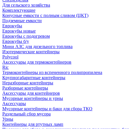
Для сельского хозяйства
Комплектующие
Конусные емкости с полным сливом (ЦКТ)
Подземные емкости
Еврокубы
Еврокубы новые
Еврокубы с подогревом
Еврокубы б/у
Мини АЗС для дизельного топлива
Изотермические контейнеры
Polycool
Аксессуары для термоконтейнеров
Ric
Термоконтейнеры из вспененного полипропилена
Крупногабаритные контейнеры
Неразборные контейнеры
Разборные контейнеры
Аксессуары для контейнеров
Мусорные контейнеры и урны
Аксессуары
Мусорные контейнеры и баки для сбора ТКО
Раздельный сбор мусора
Урны
Контейнеры для ртутных ламп