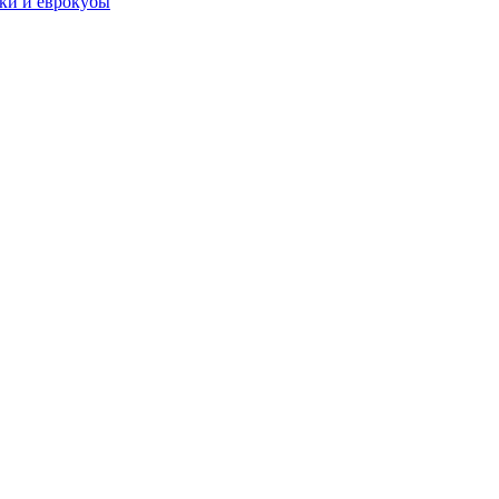
чки и еврокубы