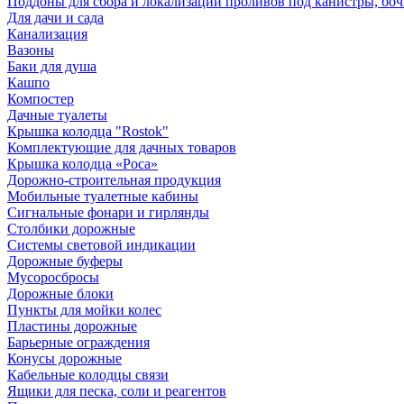
Поддоны для сбора и локализации проливов под канистры, бо
Для дачи и сада
Канализация
Вазоны
Баки для душа
Кашпо
Компостер
Дачные туалеты
Крышка колодца "Rostok"
Комплектующие для дачных товаров
Крышка колодца «Роса»
Дорожно-строительная продукция
Мобильные туалетные кабины
Сигнальные фонари и гирлянды
Столбики дорожные
Системы световой индикации
Дорожные буферы
Мусоросбросы
Дорожные блоки
Пункты для мойки колес
Пластины дорожные
Барьерные ограждения
Конусы дорожные
Кабельные колодцы связи
Ящики для песка, соли и реагентов