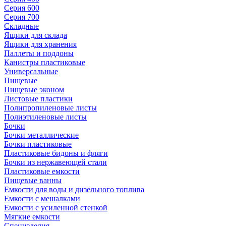
Серия 600
Серия 700
Складные
Ящики для склада
Ящики для хранения
Паллеты и поддоны
Канистры пластиковые
Универсальные
Пищевые
Пищевые эконом
Листовые пластики
Полипропиленовые листы
Полиэтиленовые листы
Бочки
Бочки металлические
Бочки пластиковые
Пластиковые бидоны и фляги
Бочки из нержавеющей стали
Пластиковые емкости
Пищевые ванны
Емкости для воды и дизельного топлива
Емкости с мешалками
Емкости с усиленной стенкой
Мягкие емкости
Специзделия