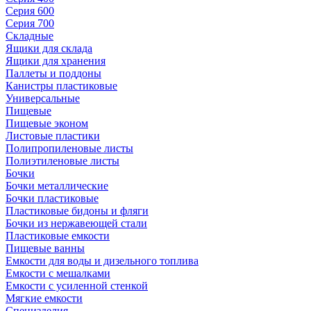
Серия 600
Серия 700
Складные
Ящики для склада
Ящики для хранения
Паллеты и поддоны
Канистры пластиковые
Универсальные
Пищевые
Пищевые эконом
Листовые пластики
Полипропиленовые листы
Полиэтиленовые листы
Бочки
Бочки металлические
Бочки пластиковые
Пластиковые бидоны и фляги
Бочки из нержавеющей стали
Пластиковые емкости
Пищевые ванны
Емкости для воды и дизельного топлива
Емкости с мешалками
Емкости с усиленной стенкой
Мягкие емкости
Специзделия