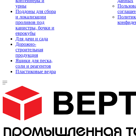
контейнеры и
данных
урны
Пользова
Поддоны для сбора
соглаше
и локализации
Политик
проливов под
конфиде
канистры, бочки и
еврокубы
Для дачи и сада
Дорожно-
строительная
продукция
Ящики для песка,
соли и реагентов
Пластиковые ведра