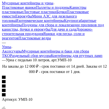
Мусорные контейнеры и урны
Пластиковые ящики
Паллеты и поддоны
Канистры
пластиковые
Листовые пластики
Бочки
Пластиковые
емкости
Еврокубы
Мини АЗС для дизельного
топлива
Изотермические контейнеры
Крупногабаритные
контейнеры
Поддоны для сбора и локализации проливов под
канистры, бочки и еврокубы
Для дачи и сада
Дорожно-
строительная продукция
Ящики для песка, соли и
реагентов
Пластиковые ведра
—
Урны
Аксессуары
Мусорные контейнеры и баки для сбора
ТКО
Раздельный сбор мусора
Контейнеры для ртутных ламп
—
Урна с педалью 10 литров, арт.УМП-10
На заказы до 12 000 ₽ - срок поставки от 14 дней. Заказы от 12
000 ₽ - срок поставки от 1 дня.
Артикул:
УМП-10