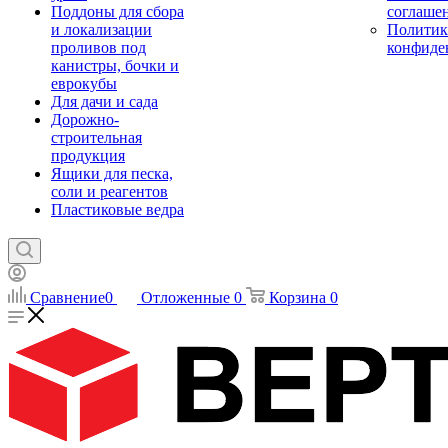
Поддоны для сбора
соглаше
и локализации
Политик
проливов под
конфиде
канистры, бочки и
еврокубы
Для дачи и сада
Дорожно-
строительная
продукция
Ящики для песка,
соли и реагентов
Пластиковые ведра
Сравнение
0
Отложенные
0
Корзина
0