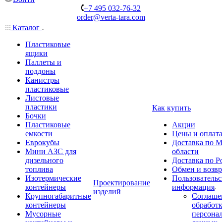
+7 495 032-76-32
order@verta-tara.com
Каталог
Пластиковые
ящики
Паллеты и
поддоны
Канистры
пластиковые
Листовые
пластики
Как купить
Бочки
Пластиковые
Акции
емкости
Цены и оплат
Еврокубы
Доставка по М
Мини АЗС для
области
дизельного
Доставка по Р
топлива
Обмен и возвр
Изотермические
Пользовательс
Проектирование
контейнеры
информация
изделий
Крупногабаритные
Соглаше
контейнеры
обработ
Мусорные
персона