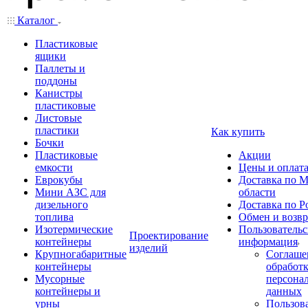
Каталог
Пластиковые
ящики
Паллеты и
поддоны
Канистры
пластиковые
Листовые
пластики
Как купить
Бочки
Пластиковые
Акции
емкости
Цены и оплат
Еврокубы
Доставка по М
Мини АЗС для
области
дизельного
Доставка по Р
топлива
Обмен и возвр
Изотермические
Пользовательс
Проектирование
контейнеры
информация
изделий
Крупногабаритные
Соглаше
контейнеры
обработ
Мусорные
персона
контейнеры и
данных
урны
Пользова