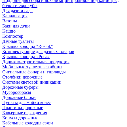
Поддоны для сбора и локализации проливов под канистры,
бочки и еврокубы
Для дачи и сада
Канализация
Вазоны
Баки для душа
Кашпо
Компостер
Дачные туалеты
Крышка колодца "Rostok"
Комплектующие для дачных товаров
Крышка колодца «Роса»
Дорожно-строительная продукция
Мобильные туалетные кабины
Сигнальные фонари и гирлянды
Столбики дорожные
Системы световой индикации
Дорожные буферы
Мусоросбросы
Дорожные блоки
Пункты для мойки колес
Пластины дорожные
Барьерные ограждения
Конусы дорожные
Кабельные колодцы связи