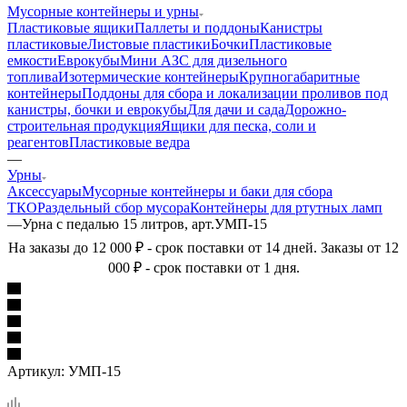
Мусорные контейнеры и урны
Пластиковые ящики
Паллеты и поддоны
Канистры
пластиковые
Листовые пластики
Бочки
Пластиковые
емкости
Еврокубы
Мини АЗС для дизельного
топлива
Изотермические контейнеры
Крупногабаритные
контейнеры
Поддоны для сбора и локализации проливов под
канистры, бочки и еврокубы
Для дачи и сада
Дорожно-
строительная продукция
Ящики для песка, соли и
реагентов
Пластиковые ведра
—
Урны
Аксессуары
Мусорные контейнеры и баки для сбора
ТКО
Раздельный сбор мусора
Контейнеры для ртутных ламп
—
Урна с педалью 15 литров, арт.УМП-15
На заказы до 12 000 ₽ - срок поставки от 14 дней. Заказы от 12
000 ₽ - срок поставки от 1 дня.
Артикул:
УМП-15