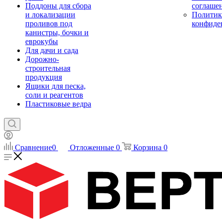
Поддоны для сбора
соглаше
и локализации
Политик
проливов под
конфиде
канистры, бочки и
еврокубы
Для дачи и сада
Дорожно-
строительная
продукция
Ящики для песка,
соли и реагентов
Пластиковые ведра
Сравнение
0
Отложенные
0
Корзина
0