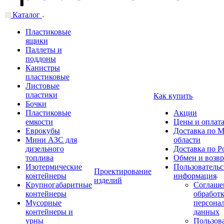
Каталог
Пластиковые
ящики
Паллеты и
поддоны
Канистры
пластиковые
Листовые
пластики
Как купить
Бочки
Пластиковые
Акции
емкости
Цены и оплат
Еврокубы
Доставка по М
Мини АЗС для
области
дизельного
Доставка по Р
топлива
Обмен и возвр
Изотермические
Пользовательс
Проектирование
контейнеры
информация
изделий
Крупногабаритные
Соглаше
контейнеры
обработ
Мусорные
персона
контейнеры и
данных
урны
Пользова