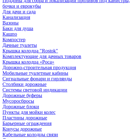
Поддоны для сбора и локализации проливов под канистры,
бочки и еврокубы
Для дачи и сада
Канализация
Вазоны
Баки для душа
Кашпо
Компостер
Дачные туалеты
Крышка колодца "Rostok"
Комплектующие для дачных товаров
Крышка колодца «Роса»
Дорожно-строительная продукция
Мобильные туалетные кабины
Сигнальные фонари и гирлянды
Столбики дорожные
Системы световой индикации
Дорожные буферы
Мусоросбросы
Дорожные блоки
Пункты для мойки колес
Пластины дорожные
Барьерные ограждения
Конусы дорожные
Кабельные колодцы связи