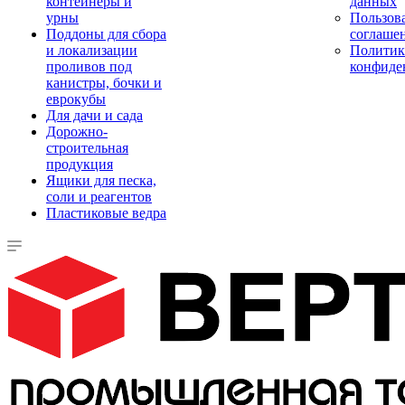
контейнеры и
данных
урны
Пользова
Поддоны для сбора
соглаше
и локализации
Политик
проливов под
конфиде
канистры, бочки и
еврокубы
Для дачи и сада
Дорожно-
строительная
продукция
Ящики для песка,
соли и реагентов
Пластиковые ведра