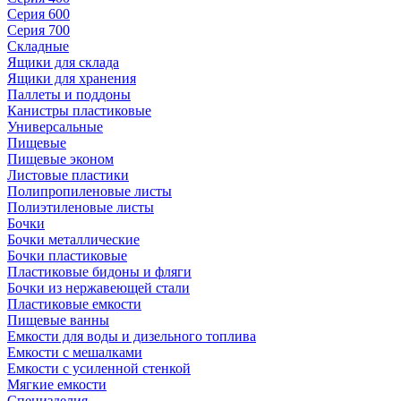
Серия 600
Серия 700
Складные
Ящики для склада
Ящики для хранения
Паллеты и поддоны
Канистры пластиковые
Универсальные
Пищевые
Пищевые эконом
Листовые пластики
Полипропиленовые листы
Полиэтиленовые листы
Бочки
Бочки металлические
Бочки пластиковые
Пластиковые бидоны и фляги
Бочки из нержавеющей стали
Пластиковые емкости
Пищевые ванны
Емкости для воды и дизельного топлива
Емкости с мешалками
Емкости с усиленной стенкой
Мягкие емкости
Специзделия