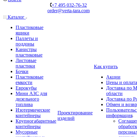
+7 495 032-76-32
order@verta-tara.com
Каталог
Пластиковые
ящики
Паллеты и
поддоны
Канистры
пластиковые
Листовые
пластики
Как купить
Бочки
Пластиковые
Акции
емкости
Цены и оплат
Еврокубы
Доставка по М
Мини АЗС для
области
дизельного
Доставка по Р
топлива
Обмен и возвр
Изотермические
Пользовательс
Проектирование
контейнеры
информация
изделий
Крупногабаритные
Соглаше
контейнеры
обработ
Мусорные
персона