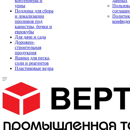
контейнеры и
данных
урны
Пользова
Поддоны для сбора
соглаше
и локализации
Политик
проливов под
конфиде
канистры, бочки и
еврокубы
Для дачи и сада
Дорожно-
строительная
продукция
Ящики для песка,
соли и реагентов
Пластиковые ведра