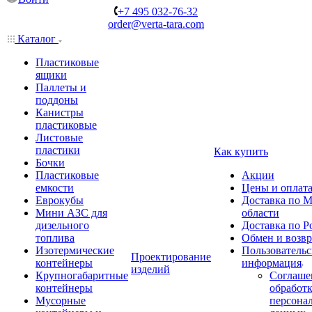
+7 495 032-76-32
order@verta-tara.com
Каталог
Пластиковые
ящики
Паллеты и
поддоны
Канистры
пластиковые
Листовые
пластики
Как купить
Бочки
Пластиковые
Акции
емкости
Цены и оплат
Еврокубы
Доставка по М
Мини АЗС для
области
дизельного
Доставка по Р
топлива
Обмен и возвр
Изотермические
Пользовательс
Проектирование
контейнеры
информация
изделий
Крупногабаритные
Соглаше
контейнеры
обработ
Мусорные
персона