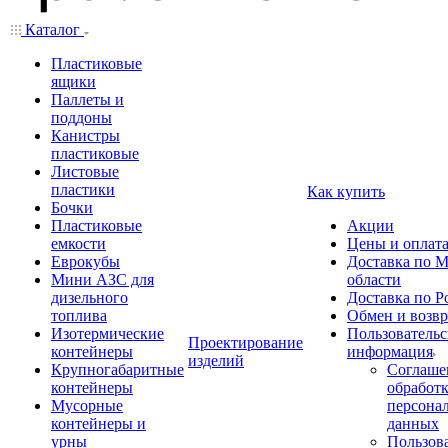
Каталог
Пластиковые
ящики
Паллеты и
поддоны
Канистры
пластиковые
Листовые
пластики
Как купить
Бочки
Пластиковые
Акции
емкости
Цены и оплат
Еврокубы
Доставка по М
Мини АЗС для
области
дизельного
Доставка по Р
топлива
Обмен и возвр
Изотермические
Пользовательс
Проектирование
контейнеры
информация
изделий
Крупногабаритные
Соглаше
контейнеры
обработ
Мусорные
персона
контейнеры и
данных
урны
Пользова