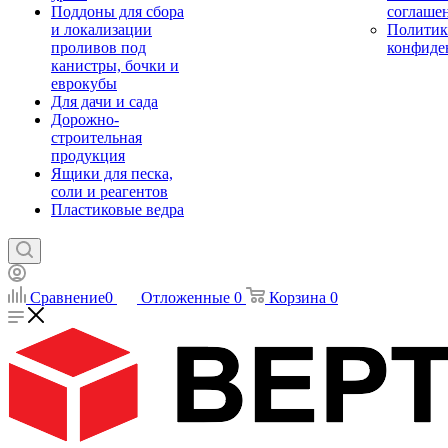
Поддоны для сбора
соглаше
и локализации
Политик
проливов под
конфиде
канистры, бочки и
еврокубы
Для дачи и сада
Дорожно-
строительная
продукция
Ящики для песка,
соли и реагентов
Пластиковые ведра
Сравнение
0
Отложенные
0
Корзина
0