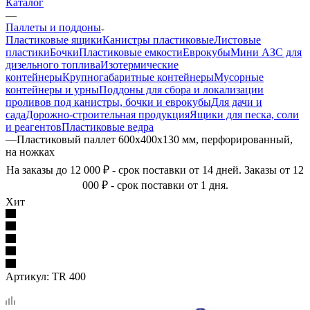
Каталог
—
Паллеты и поддоны
Пластиковые ящики
Канистры пластиковые
Листовые
пластики
Бочки
Пластиковые емкости
Еврокубы
Мини АЗС для
дизельного топлива
Изотермические
контейнеры
Крупногабаритные контейнеры
Мусорные
контейнеры и урны
Поддоны для сбора и локализации
проливов под канистры, бочки и еврокубы
Для дачи и
сада
Дорожно-строительная продукция
Ящики для песка, соли
и реагентов
Пластиковые ведра
—
Пластиковый паллет 600х400х130 мм, перфорированный,
на ножках
На заказы до 12 000 ₽ - срок поставки от 14 дней. Заказы от 12
000 ₽ - срок поставки от 1 дня.
Хит
Артикул:
TR 400