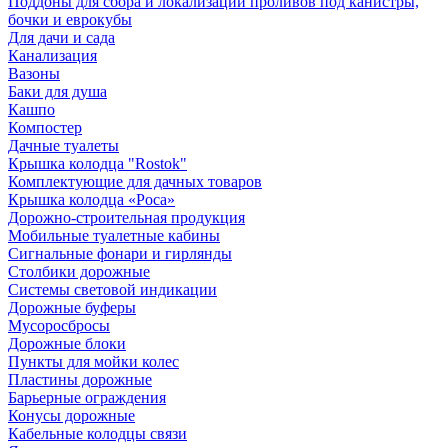
Поддоны для сбора и локализации проливов под канистры,
бочки и еврокубы
Для дачи и сада
Канализация
Вазоны
Баки для душа
Кашпо
Компостер
Дачные туалеты
Крышка колодца "Rostok"
Комплектующие для дачных товаров
Крышка колодца «Роса»
Дорожно-строительная продукция
Мобильные туалетные кабины
Сигнальные фонари и гирлянды
Столбики дорожные
Системы световой индикации
Дорожные буферы
Мусоросбросы
Дорожные блоки
Пункты для мойки колес
Пластины дорожные
Барьерные ограждения
Конусы дорожные
Кабельные колодцы связи