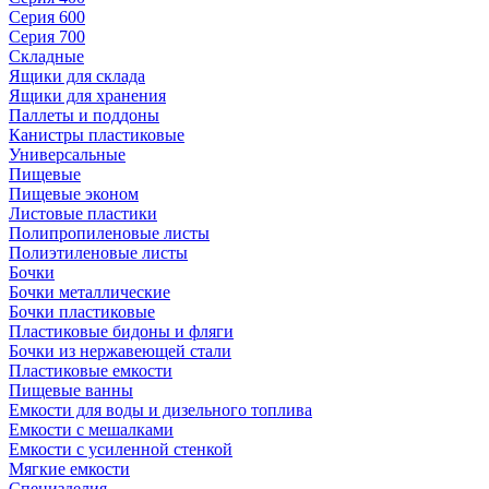
Серия 600
Серия 700
Складные
Ящики для склада
Ящики для хранения
Паллеты и поддоны
Канистры пластиковые
Универсальные
Пищевые
Пищевые эконом
Листовые пластики
Полипропиленовые листы
Полиэтиленовые листы
Бочки
Бочки металлические
Бочки пластиковые
Пластиковые бидоны и фляги
Бочки из нержавеющей стали
Пластиковые емкости
Пищевые ванны
Емкости для воды и дизельного топлива
Емкости с мешалками
Емкости с усиленной стенкой
Мягкие емкости
Специзделия