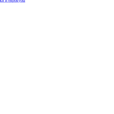
чки и еврокубы