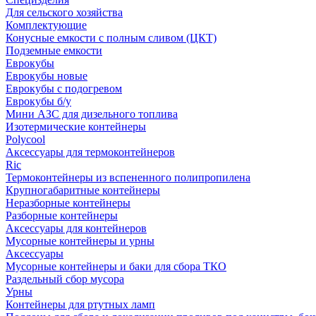
Для сельского хозяйства
Комплектующие
Конусные емкости с полным сливом (ЦКТ)
Подземные емкости
Еврокубы
Еврокубы новые
Еврокубы с подогревом
Еврокубы б/у
Мини АЗС для дизельного топлива
Изотермические контейнеры
Polycool
Аксессуары для термоконтейнеров
Ric
Термоконтейнеры из вспененного полипропилена
Крупногабаритные контейнеры
Неразборные контейнеры
Разборные контейнеры
Аксессуары для контейнеров
Мусорные контейнеры и урны
Аксессуары
Мусорные контейнеры и баки для сбора ТКО
Раздельный сбор мусора
Урны
Контейнеры для ртутных ламп