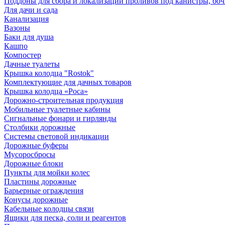
Поддоны для сбора и локализации проливов под канистры, бо
Для дачи и сада
Канализация
Вазоны
Баки для душа
Кашпо
Компостер
Дачные туалеты
Крышка колодца "Rostok"
Комплектующие для дачных товаров
Крышка колодца «Роса»
Дорожно-строительная продукция
Мобильные туалетные кабины
Сигнальные фонари и гирлянды
Столбики дорожные
Системы световой индикации
Дорожные буферы
Мусоросбросы
Дорожные блоки
Пункты для мойки колес
Пластины дорожные
Барьерные ограждения
Конусы дорожные
Кабельные колодцы связи
Ящики для песка, соли и реагентов