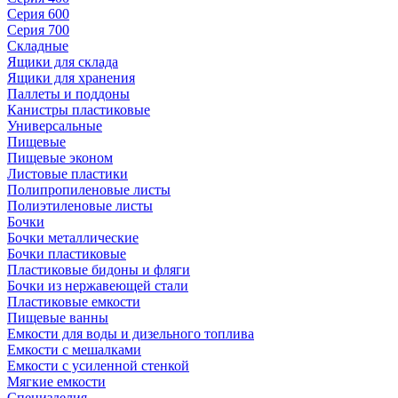
Серия 600
Серия 700
Складные
Ящики для склада
Ящики для хранения
Паллеты и поддоны
Канистры пластиковые
Универсальные
Пищевые
Пищевые эконом
Листовые пластики
Полипропиленовые листы
Полиэтиленовые листы
Бочки
Бочки металлические
Бочки пластиковые
Пластиковые бидоны и фляги
Бочки из нержавеющей стали
Пластиковые емкости
Пищевые ванны
Емкости для воды и дизельного топлива
Емкости с мешалками
Емкости с усиленной стенкой
Мягкие емкости
Специзделия