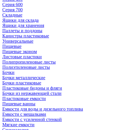
Серия 600
Серия 700
Складные
Ящики для склада
Ящики для хранения
Паллеты и поддоны
Канистры пластиковые
Универсальные
Пищевые
Пищевые эконом
Листовые пластики
Полипропиленовые листы
Полиэтиленовые листы
Бочки
Бочки металлические
Бочки пластиковые
Пластиковые бидоны и фляги
Бочки из нержавеющей стали
Пластиковые емкости
Пищевые ванны
Емкости для воды и дизельного топлива
Емкости с мешалками
Емкости с усиленной стенкой
Мягкие емкости
Специзделия