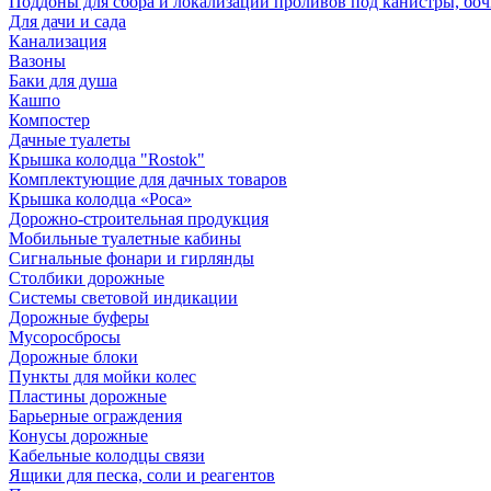
Поддоны для сбора и локализации проливов под канистры, бо
Для дачи и сада
Канализация
Вазоны
Баки для душа
Кашпо
Компостер
Дачные туалеты
Крышка колодца "Rostok"
Комплектующие для дачных товаров
Крышка колодца «Роса»
Дорожно-строительная продукция
Мобильные туалетные кабины
Сигнальные фонари и гирлянды
Столбики дорожные
Системы световой индикации
Дорожные буферы
Мусоросбросы
Дорожные блоки
Пункты для мойки колес
Пластины дорожные
Барьерные ограждения
Конусы дорожные
Кабельные колодцы связи
Ящики для песка, соли и реагентов