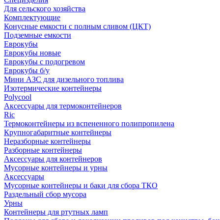
Для сельского хозяйства
Комплектующие
Конусные емкости с полным сливом (ЦКТ)
Подземные емкости
Еврокубы
Еврокубы новые
Еврокубы с подогревом
Еврокубы б/у
Мини АЗС для дизельного топлива
Изотермические контейнеры
Polycool
Аксессуары для термоконтейнеров
Ric
Термоконтейнеры из вспененного полипропилена
Крупногабаритные контейнеры
Неразборные контейнеры
Разборные контейнеры
Аксессуары для контейнеров
Мусорные контейнеры и урны
Аксессуары
Мусорные контейнеры и баки для сбора ТКО
Раздельный сбор мусора
Урны
Контейнеры для ртутных ламп