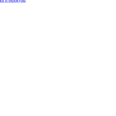
чки и еврокубы