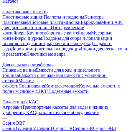
Каталог
—
Пластиковые емкости
Пластиковые ящики
Паллеты и поддоны
Канистры
пластиковые
Листовые пластики
Бочки
Еврокубы
Мини АЗС
для дизельного топлива
Изотермические
контейнеры
Крупногабаритные контейнеры
Мусорные
контейнеры и урны
Поддоны для сбора и локализации
проливов под канистры, бочки и еврокубы
Для дачи и
сада
Дорожно-строительная продукция
Ящики для песка, соли
и реагентов
Пластиковые ведра
—
Для сельского хозяйства
Пищевые ванны
Емкости для воды и дизельного
топлива
Емкости с мешалками
Емкости с усиленной
стенкой
Мягкие
емкости
Специзделия
Комплектующие
Конусные емкости с
полным сливом (ЦКТ)
Подземные емкости
—
Емкости для КАС
Агробаки
Транспортные кассеты для воды и жидких
удобрений, КАС
Дополнительное оборудование
—
Серия ЭВГ
Серия G
Серия V
Серия T
Серия TR
Серия HR
Серия ЭВЛ