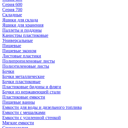
Серия 600
Серия 700
Складные
Ящики для склада
Ящики для хранения
Паллеты и поддоны
Канистры пластиковые
Универсальные
Пищевые
Пищевые эконом
Листовые пластики
Полипропиленовые листы
Полиэтиленовые листы
Бочки
Бочки металлические
Бочки пластиковые
Пластиковые бидоны и фляги
Бочки из нержавеющей стали
Пластиковые емкости
Пищевые ванны
Емкости для воды и дизельного топлива
Емкости с мешалками
Емкости с усиленной стенкой
Мягкие емкости
Специзделия