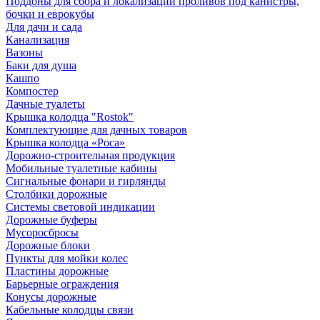
Поддоны для сбора и локализации проливов под канистры,
бочки и еврокубы
Для дачи и сада
Канализация
Вазоны
Баки для душа
Кашпо
Компостер
Дачные туалеты
Крышка колодца "Rostok"
Комплектующие для дачных товаров
Крышка колодца «Роса»
Дорожно-строительная продукция
Мобильные туалетные кабины
Сигнальные фонари и гирлянды
Столбики дорожные
Системы световой индикации
Дорожные буферы
Мусоросбросы
Дорожные блоки
Пункты для мойки колес
Пластины дорожные
Барьерные ограждения
Конусы дорожные
Кабельные колодцы связи