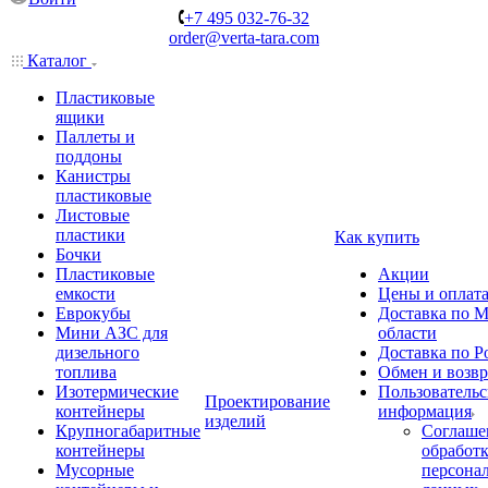
+7 495 032-76-32
order@verta-tara.com
Каталог
Пластиковые
ящики
Паллеты и
поддоны
Канистры
пластиковые
Листовые
пластики
Как купить
Бочки
Пластиковые
Акции
емкости
Цены и оплат
Еврокубы
Доставка по М
Мини АЗС для
области
дизельного
Доставка по Р
топлива
Обмен и возвр
Изотермические
Пользовательс
Проектирование
контейнеры
информация
изделий
Крупногабаритные
Соглаше
контейнеры
обработ
Мусорные
персона