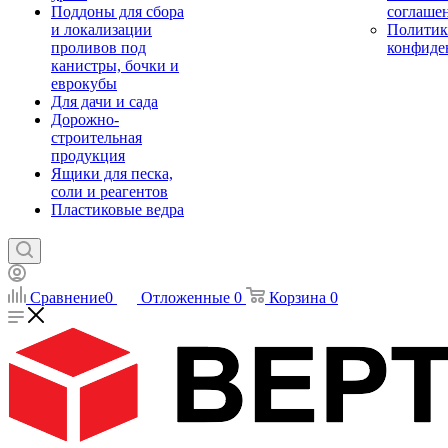
Поддоны для сбора
соглаше
и локализации
Политик
проливов под
конфиде
канистры, бочки и
еврокубы
Для дачи и сада
Дорожно-
строительная
продукция
Ящики для песка,
соли и реагентов
Пластиковые ведра
Сравнение
0
Отложенные
0
Корзина
0