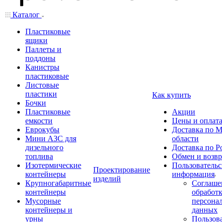
Каталог
Пластиковые
ящики
Паллеты и
поддоны
Канистры
пластиковые
Листовые
пластики
Как купить
Бочки
Пластиковые
Акции
емкости
Цены и оплат
Еврокубы
Доставка по М
Мини АЗС для
области
дизельного
Доставка по Р
топлива
Обмен и возвр
Изотермические
Пользовательс
Проектирование
контейнеры
информация
изделий
Крупногабаритные
Соглаше
контейнеры
обработ
Мусорные
персона
контейнеры и
данных
урны
Пользова