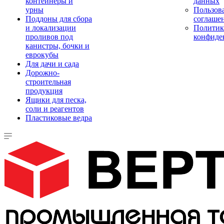
контейнеры и
данных
урны
Пользова
Поддоны для сбора
соглаше
и локализации
Политик
проливов под
конфиде
канистры, бочки и
еврокубы
Для дачи и сада
Дорожно-
строительная
продукция
Ящики для песка,
соли и реагентов
Пластиковые ведра