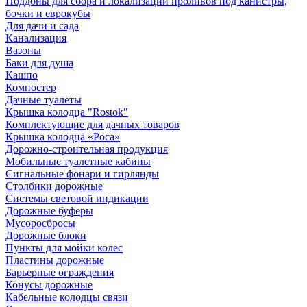
Поддоны для сбора и локализации проливов под канистры,
бочки и еврокубы
Для дачи и сада
Канализация
Вазоны
Баки для душа
Кашпо
Компостер
Дачные туалеты
Крышка колодца "Rostok"
Комплектующие для дачных товаров
Крышка колодца «Роса»
Дорожно-строительная продукция
Мобильные туалетные кабины
Сигнальные фонари и гирлянды
Столбики дорожные
Системы световой индикации
Дорожные буферы
Мусоросбросы
Дорожные блоки
Пункты для мойки колес
Пластины дорожные
Барьерные ограждения
Конусы дорожные
Кабельные колодцы связи