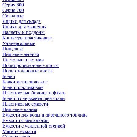
Серия 600
Серия 700
Складные
Ящики для склада
Ящики для хранения
Паллеты и поддоны
Канистры пластиковые
Универсальные
Пищевые
Пищевые эконом
Листовые пластики
Полипропиленовые листы
Полиэтиленовые листы
Бочки
Бочки металлические
Бочки пластиковые
Пластиковые бидоны и фляги
Бочки из нержавеющей стали
Пластиковые емкости
Пищевые ванны
Емкости для воды и дизельного топлива
Емкости с мешалками
Емкости с усиленной стенкой
Мягкие емкости
Специзделия