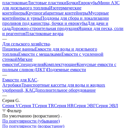
пластиковые
Листовые пластики
Бочки
Еврокубы
Мини АЗС
для дизельного топлива
Изотермические
контейнеры
Крупногабаритные контейнеры
Мусорные
контейнеры и урны
Поддоны для сбора и локализации
проливов под канистры, бочки и еврокубы
Для дачи и
сада
Дорожно-строительная продукция
Ящики для песка, соли
и реагентов
Пластиковые ведра
—
Для сельского хозяйства
Пищевые ванны
Емкости для воды и дизельного
топлива
Емкости с мешалками
Емкости с усиленной
стенкой
Мягкие
емкости
Специзделия
Комплектующие
Конусные емкости с
полным сливом (ЦКТ)
Подземные емкости
—
Емкости для КАС
Агробаки
Транспортные кассеты для воды и жидких
удобрений, КАС
Дополнительное оборудование
—
Серия G
Серия V
Серия T
Серия TR
Серия HR
Серия ЭВГ
Серия ЭВЛ
Фильтр
По умолчанию (возрастание)
По популярности (убывание)
По популярности (возрастание)