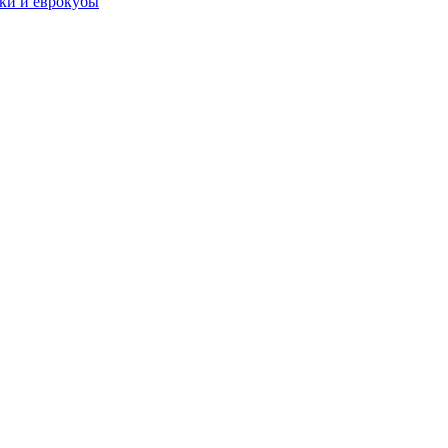
чки и еврокубы