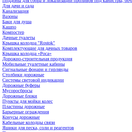
Поддоны для сбора и локализации проливов под канистры, бо
Для дачи и сада
Канализация
Вазоны
Баки для душа
Кашпо
Компостер
Дачные туалеты
Крышка колодца "Rostok"
Комплектующие для дачных товаров
Крышка колодца «Роса»
Дорожно-строительная продукция
Мобильные туалетные кабины
Сигнальные фонари и гирлянды
Столбики дорожные
Системы световой индикации
Дорожные буферы
Мусоросбросы
Дорожные блоки
Пункты для мойки колес
Пластины дорожные
Барьерные ограждения
Конусы дорожные
Кабельные колодцы связи
Ящики для песка, соли и реагентов