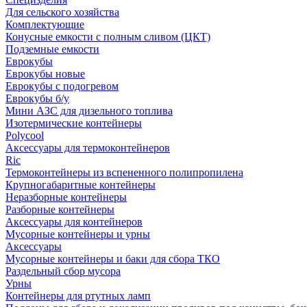
Для сельского хозяйства
Комплектующие
Конусные емкости с полным сливом (ЦКТ)
Подземные емкости
Еврокубы
Еврокубы новые
Еврокубы с подогревом
Еврокубы б/у
Мини АЗС для дизельного топлива
Изотермические контейнеры
Polycool
Аксессуары для термоконтейнеров
Ric
Термоконтейнеры из вспененного полипропилена
Крупногабаритные контейнеры
Неразборные контейнеры
Разборные контейнеры
Аксессуары для контейнеров
Мусорные контейнеры и урны
Аксессуары
Мусорные контейнеры и баки для сбора ТКО
Раздельный сбор мусора
Урны
Контейнеры для ртутных ламп