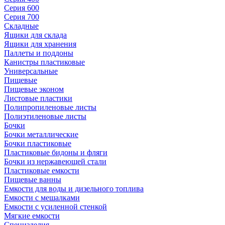
Серия 600
Серия 700
Складные
Ящики для склада
Ящики для хранения
Паллеты и поддоны
Канистры пластиковые
Универсальные
Пищевые
Пищевые эконом
Листовые пластики
Полипропиленовые листы
Полиэтиленовые листы
Бочки
Бочки металлические
Бочки пластиковые
Пластиковые бидоны и фляги
Бочки из нержавеющей стали
Пластиковые емкости
Пищевые ванны
Емкости для воды и дизельного топлива
Емкости с мешалками
Емкости с усиленной стенкой
Мягкие емкости
Специзделия