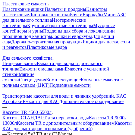
Пластиковые емкости
Пластиковые ящики
Паллеты и поддоны
Канистры
пластиковые
Листовые пластики
Бочки
Еврокубы
Мини АЗС
для дизельного топлива
Изотермические
контейнеры
Крупногабаритные контейнеры
Мусорные
контейнеры и урны
Поддоны для сбора и локализации
проливов под канистры, бочки и еврокубы
Для дачи и
сада
Дорожно-строительная продукция
Ящики для песка, соли
и реагентов
Пластиковые ведра
—
Для сельского хозяйства
Пищевые ванны
Емкости для воды и дизельного
топлива
Емкости с мешалками
Емкости с усиленной
стенкой
Мягкие
емкости
Специзделия
Комплектующие
Конусные емкости с
полным сливом (ЦКТ)
Подземные емкости
—
Транспортные кассеты для воды и жидких удобрений, КАС
Агробаки
Емкости для КАС
Дополнительное оборудование
—
Кассеты TR 4500-6500л
Кассеты СТАНДАРТ для перевозки воды
Кассеты TR 9000-
13000л
Кассеты TR с дополнительным оборудованием
Кассеты
КАС для растворов агрохимии (удобрений)
—
Кассета 4,5м³ TR для СЗР/воды