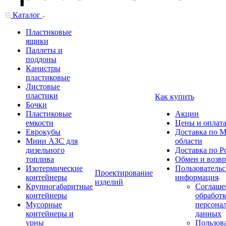
Каталог
Пластиковые
ящики
Паллеты и
поддоны
Канистры
пластиковые
Листовые
пластики
Как купить
Бочки
Пластиковые
Акции
емкости
Цены и оплат
Еврокубы
Доставка по М
Мини АЗС для
области
дизельного
Доставка по Р
топлива
Обмен и возвр
Изотермические
Пользовательс
Проектирование
контейнеры
информация
изделий
Крупногабаритные
Соглаше
контейнеры
обработ
Мусорные
персона
контейнеры и
данных
урны
Пользова