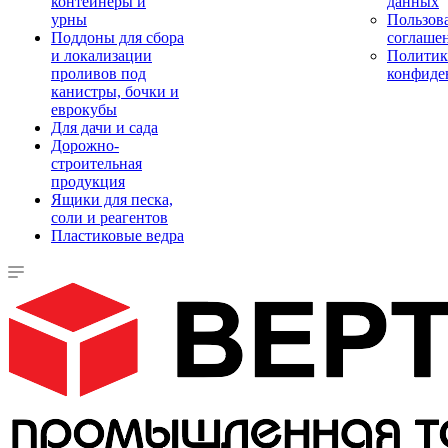
контейнеры и
данных
урны
Пользова
Поддоны для сбора
соглаше
и локализации
Политик
проливов под
конфиде
канистры, бочки и
еврокубы
Для дачи и сада
Дорожно-
строительная
продукция
Ящики для песка,
соли и реагентов
Пластиковые ведра