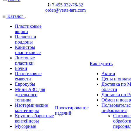
+7 495 032-76-32
order@verta-tara.com
Каталог
Пластиковые
ящики
Паллеты и
поддоны
Канистры
пластиковые
Листовые
пластики
Как купить
Бочки
Пластиковые
Акции
емкости
Цены и оплат
Еврокубы
Доставка по М
Мини АЗС для
области
дизельного
Доставка по Р
топлива
Обмен и возвр
Изотермические
Пользовательс
Проектирование
контейнеры
информация
изделий
Крупногабаритные
Соглаше
контейнеры
обработ
Мусорные
персона