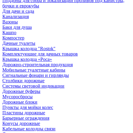
Поддоны для сбора и локализации проливов под канистры,
бочки и еврокубы
Для дачи и сада
Канализация
Вазоны
Баки для душа
Кашпо
Компостер
Дачные туалеты
Крышка колодца "Rostok"
Комплектующие для дачных товаров
Крышка колодца «Роса»
Дорожно-строительная продукция
Мобильные туалетные кабины
Сигнальные фонари и гирлянды
Столбики дорожные
Системы световой индикации
Дорожные буферы
Мусоросбросы
Дорожные блоки
Пункты для мойки колес
Пластины дорожные
Барьерные ограждения
Конусы дорожные
Кабельные колодцы связи