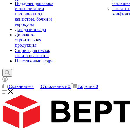
Поддоны для сбора
соглаше
и локализации
Политик
проливов под
конфиде
канистры, бочки и
еврокубы
Для дачи и сада
Дорожно-
строительная
продукция
Ящики для песка,
соли и реагентов
Пластиковые ведра
Сравнение
0
Отложенные
0
Корзина
0