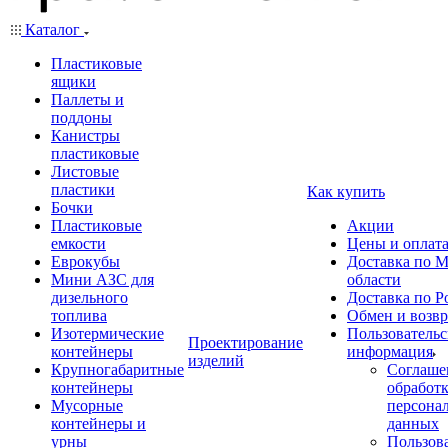
Каталог
Пластиковые
ящики
Паллеты и
поддоны
Канистры
пластиковые
Листовые
пластики
Как купить
Бочки
Пластиковые
Акции
емкости
Цены и оплат
Еврокубы
Доставка по М
Мини АЗС для
области
дизельного
Доставка по Р
топлива
Обмен и возвр
Изотермические
Пользовательс
Проектирование
контейнеры
информация
изделий
Крупногабаритные
Соглаше
контейнеры
обработ
Мусорные
персона
контейнеры и
данных
урны
Пользова