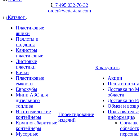
+7 495 032-76-32
order@verta-tara.com
Каталог
Пластиковые
ящики
Паллеты и
поддоны
Канистры
пластиковые
Листовые
пластики
Как купить
Бочки
Пластиковые
Акции
емкости
Цены и оплат
Еврокубы
Доставка по М
Мини АЗС для
области
дизельного
Доставка по Р
топлива
Обмен и возвр
Изотермические
Пользовательс
Проектирование
контейнеры
информация
изделий
Крупногабаритные
Соглаше
контейнеры
обработ
Мусорные
персона