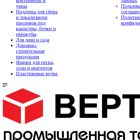
контейнеры и
данных
урны
Пользова
Поддоны для сбора
соглаше
и локализации
Политик
проливов под
конфиде
канистры, бочки и
еврокубы
Для дачи и сада
Дорожно-
строительная
продукция
Ящики для песка,
соли и реагентов
Пластиковые ведра