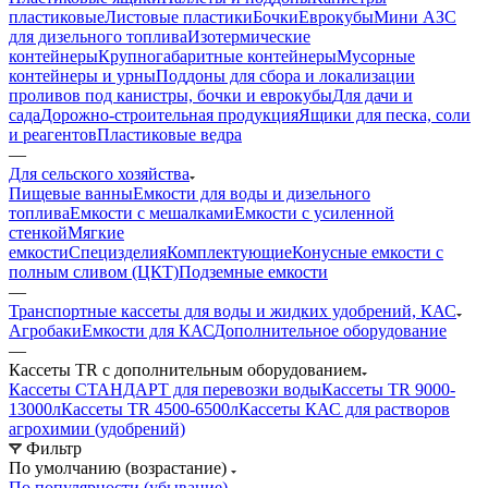
пластиковые
Листовые пластики
Бочки
Еврокубы
Мини АЗС
для дизельного топлива
Изотермические
контейнеры
Крупногабаритные контейнеры
Мусорные
контейнеры и урны
Поддоны для сбора и локализации
проливов под канистры, бочки и еврокубы
Для дачи и
сада
Дорожно-строительная продукция
Ящики для песка, соли
и реагентов
Пластиковые ведра
—
Для сельского хозяйства
Пищевые ванны
Емкости для воды и дизельного
топлива
Емкости с мешалками
Емкости с усиленной
стенкой
Мягкие
емкости
Специзделия
Комплектующие
Конусные емкости с
полным сливом (ЦКТ)
Подземные емкости
—
Транспортные кассеты для воды и жидких удобрений, КАС
Агробаки
Емкости для КАС
Дополнительное оборудование
—
Кассеты TR с дополнительным оборудованием
Кассеты СТАНДАРТ для перевозки воды
Кассеты TR 9000-
13000л
Кассеты TR 4500-6500л
Кассеты КАС для растворов
агрохимии (удобрений)
Фильтр
По умолчанию (возрастание)
По популярности (убывание)