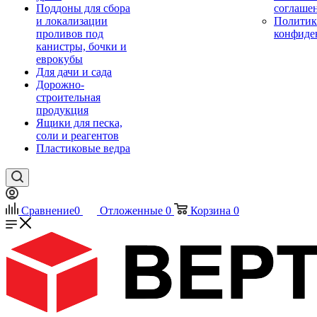
Поддоны для сбора
соглаше
и локализации
Политик
проливов под
конфиде
канистры, бочки и
еврокубы
Для дачи и сада
Дорожно-
строительная
продукция
Ящики для песка,
соли и реагентов
Пластиковые ведра
Сравнение
0
Отложенные
0
Корзина
0