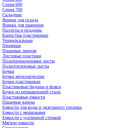
Серия 600
Серия 700
Складные
Ящики для склада
Ящики для хранения
Паллеты и поддоны
Канистры пластиковые
Универсальные
Пищевые
Пищевые эконом
Листовые пластики
Полипропиленовые листы
Полиэтиленовые листы
Бочки
Бочки металлические
Бочки пластиковые
Пластиковые бидоны и фляги
Бочки из нержавеющей стали
Пластиковые емкости
Пищевые ванны
Емкости для воды и дизельного топлива
Емкости с мешалками
Емкости с усиленной стенкой
Мягкие емкости
Специзделия