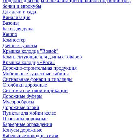
Поддоны для сбора и локализации проливов под канистры,
бочки и еврокубы
Для дачи и сада
Канализация
Вазоны
Баки для душа
Кашпо
Компостер
Дачные туалеты
Крышка колодца "Rostok"
Комплектующие для дачных товаров
Крышка колодца «Роса»
Дорожно-строительная продукция
Мобильные туалетные кабины
Сигнальные фонари и гирлянды
Столбики дорожные
Системы световой индикации
Дорожные буферы
Мусоросбросы
Дорожные блоки
Пункты для мойки колес
Пластины дорожные
Барьерные ограждения
Конусы дорожные
Кабельные колодцы связи