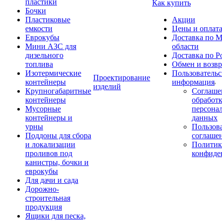
пластики
Как купить
Бочки
Пластиковые
Акции
емкости
Цены и оплат
Еврокубы
Доставка по М
Мини АЗС для
области
дизельного
Доставка по Р
топлива
Обмен и возвр
Изотермические
Пользовательс
Проектирование
контейнеры
информация
изделий
Крупногабаритные
Соглаше
контейнеры
обработ
Мусорные
персона
контейнеры и
данных
урны
Пользова
Поддоны для сбора
соглаше
и локализации
Политик
проливов под
конфиде
канистры, бочки и
еврокубы
Для дачи и сада
Дорожно-
строительная
продукция
Ящики для песка,