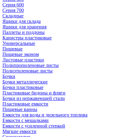
Серия 600
Серия 700
Складные
Ящики для склада
Ящики для хранения
Паллеты и поддоны
Канистры пластиковые
Универсальные
Пищевые
Пищевые эконом
Листовые пластики
Полипропиленовые листы
Полиэтиленовые листы
Бочки
Бочки металлические
Бочки пластиковые
Пластиковые бидоны и фляги
Бочки из нержавеющей стали
Пластиковые емкости
Пищевые ванны
Емкости для воды и дизельного топлива
Емкости с мешалками
Емкости с усиленной стенкой
Мягкие емкости
Специзделия