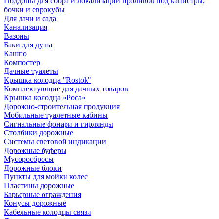
Поддоны для сбора и локализации проливов под канистры,
бочки и еврокубы
Для дачи и сада
Канализация
Вазоны
Баки для душа
Кашпо
Компостер
Дачные туалеты
Крышка колодца "Rostok"
Комплектующие для дачных товаров
Крышка колодца «Роса»
Дорожно-строительная продукция
Мобильные туалетные кабины
Сигнальные фонари и гирлянды
Столбики дорожные
Системы световой индикации
Дорожные буферы
Мусоросбросы
Дорожные блоки
Пункты для мойки колес
Пластины дорожные
Барьерные ограждения
Конусы дорожные
Кабельные колодцы связи