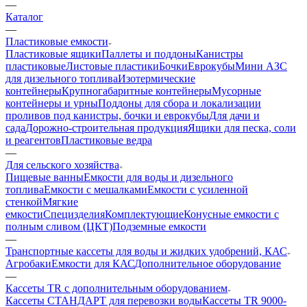
—
Каталог
—
Пластиковые емкости
Пластиковые ящики
Паллеты и поддоны
Канистры
пластиковые
Листовые пластики
Бочки
Еврокубы
Мини АЗС
для дизельного топлива
Изотермические
контейнеры
Крупногабаритные контейнеры
Мусорные
контейнеры и урны
Поддоны для сбора и локализации
проливов под канистры, бочки и еврокубы
Для дачи и
сада
Дорожно-строительная продукция
Ящики для песка, соли
и реагентов
Пластиковые ведра
—
Для сельского хозяйства
Пищевые ванны
Емкости для воды и дизельного
топлива
Емкости с мешалками
Емкости с усиленной
стенкой
Мягкие
емкости
Специзделия
Комплектующие
Конусные емкости с
полным сливом (ЦКТ)
Подземные емкости
—
Транспортные кассеты для воды и жидких удобрений, КАС
Агробаки
Емкости для КАС
Дополнительное оборудование
—
Кассеты TR с дополнительным оборудованием
Кассеты СТАНДАРТ для перевозки воды
Кассеты TR 9000-