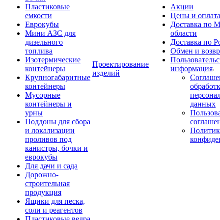
Пластиковые
Акции
емкости
Цены и оплат
Еврокубы
Доставка по М
Мини АЗС для
области
дизельного
Доставка по Р
топлива
Обмен и возвр
Изотермические
Пользовательс
Проектирование
контейнеры
информация
изделий
Крупногабаритные
Соглаше
контейнеры
обработ
Мусорные
персона
контейнеры и
данных
урны
Пользова
Поддоны для сбора
соглаше
и локализации
Политик
проливов под
конфиде
канистры, бочки и
еврокубы
Для дачи и сада
Дорожно-
строительная
продукция
Ящики для песка,
соли и реагентов
Пластиковые ведра