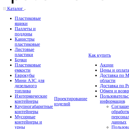
Каталог
Пластиковые
ящики
Паллеты и
поддоны
Канистры
пластиковые
Листовые
пластики
Как купить
Бочки
Пластиковые
Акции
емкости
Цены и оплат
Еврокубы
Доставка по М
Мини АЗС для
области
дизельного
Доставка по Р
топлива
Обмен и возвр
Изотермические
Пользовательс
Проектирование
контейнеры
информация
изделий
Крупногабаритные
Соглаше
контейнеры
обработ
Мусорные
персона
контейнеры и
данных
урны
Пользова