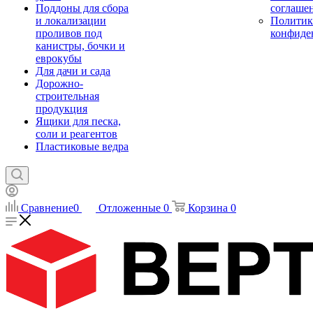
Поддоны для сбора
соглаше
и локализации
Политик
проливов под
конфиде
канистры, бочки и
еврокубы
Для дачи и сада
Дорожно-
строительная
продукция
Ящики для песка,
соли и реагентов
Пластиковые ведра
Сравнение
0
Отложенные
0
Корзина
0