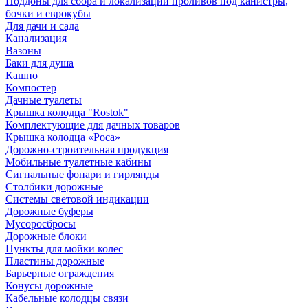
Поддоны для сбора и локализации проливов под канистры,
бочки и еврокубы
Для дачи и сада
Канализация
Вазоны
Баки для душа
Кашпо
Компостер
Дачные туалеты
Крышка колодца "Rostok"
Комплектующие для дачных товаров
Крышка колодца «Роса»
Дорожно-строительная продукция
Мобильные туалетные кабины
Сигнальные фонари и гирлянды
Столбики дорожные
Системы световой индикации
Дорожные буферы
Мусоросбросы
Дорожные блоки
Пункты для мойки колес
Пластины дорожные
Барьерные ограждения
Конусы дорожные
Кабельные колодцы связи