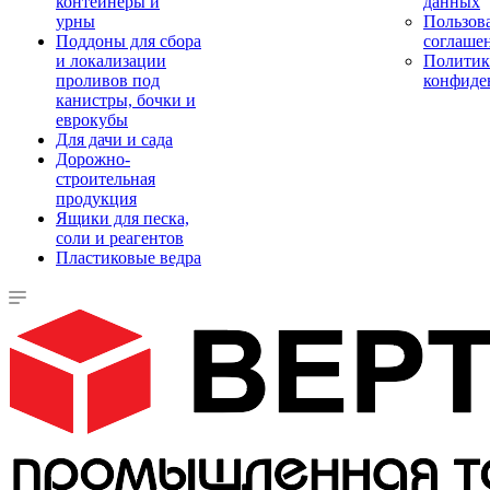
контейнеры и
данных
урны
Пользова
Поддоны для сбора
соглаше
и локализации
Политик
проливов под
конфиде
канистры, бочки и
еврокубы
Для дачи и сада
Дорожно-
строительная
продукция
Ящики для песка,
соли и реагентов
Пластиковые ведра