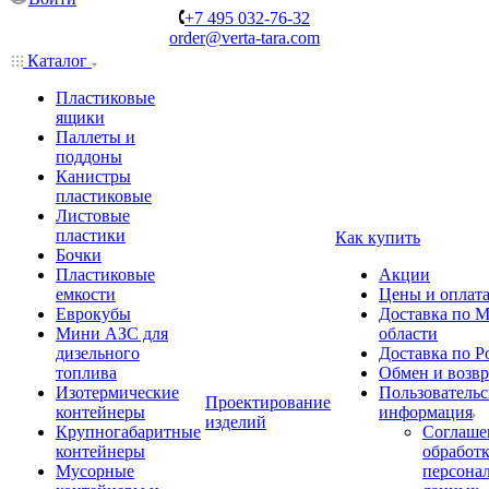
+7 495 032-76-32
order@verta-tara.com
Каталог
Пластиковые
ящики
Паллеты и
поддоны
Канистры
пластиковые
Листовые
пластики
Как купить
Бочки
Пластиковые
Акции
емкости
Цены и оплат
Еврокубы
Доставка по М
Мини АЗС для
области
дизельного
Доставка по Р
топлива
Обмен и возвр
Изотермические
Пользовательс
Проектирование
контейнеры
информация
изделий
Крупногабаритные
Соглаше
контейнеры
обработ
Мусорные
персона