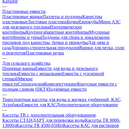
Каталог
—
Пластиковые емкости
Пластиковые ящики
Паллеты и поддоны
Канистры
пластиковые
Листовые пластики
Бочки
Еврокубы
Мини АЗС
для дизельного топлива
Изотермические
контейнеры
Крупногабаритные контейнеры
Мусорные
контейнеры и урны
Поддоны для сбора и локализации
проливов под канистры, бочки и еврокубы
Для дачи и
сада
Дорожно-строительная продукция
Ящики для песка, соли
и реагентов
Пластиковые ведра
—
Для сельского хозяйства
Пищевые ванны
Емкости для воды и дизельного
топлива
Емкости с мешалками
Емкости с усиленной
стенкой
Мягкие
емкости
Специзделия
Комплектующие
Конусные емкости с
полным сливом (ЦКТ)
Подземные емкости
—
Транспортные кассеты для воды и жидких удобрений, КАС
Агробаки
Емкости для КАС
Дополнительное оборудование
—
Кассеты TR с дополнительным оборудованием
Кассеты СТАНДАРТ для перевозки воды
Кассеты TR 9000-
13000л
Кассеты TR 4500-6500л
Кассеты КАС для растворов