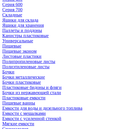
Серия 600
Серия 700
Складные
Ящики для склада
Ящики для хранения
Паллеты и поддоны
Канистры пластиковые
Универсальные
Пищевые
Пищевые эконом
Листовые пластики
Полипропиленовые листы
Полиэтиленовые листы
Бочки
Бочки металлические
Бочки пластиковые
Пластиковые бидоны и фляги
Бочки из нержавеющей стали
Пластиковые емкости
Пищевые ванны
Емкости для воды и дизельного топлива
Емкости с мешалками
Емкости с усиленной стенкой
Мягкие емкости
Специзделия