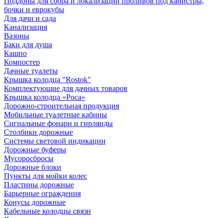
Поддоны для сбора и локализации проливов под канистры,
бочки и еврокубы
Для дачи и сада
Канализация
Вазоны
Баки для душа
Кашпо
Компостер
Дачные туалеты
Крышка колодца "Rostok"
Комплектующие для дачных товаров
Крышка колодца «Роса»
Дорожно-строительная продукция
Мобильные туалетные кабины
Сигнальные фонари и гирлянды
Столбики дорожные
Системы световой индикации
Дорожные буферы
Мусоросбросы
Дорожные блоки
Пункты для мойки колес
Пластины дорожные
Барьерные ограждения
Конусы дорожные
Кабельные колодцы связи