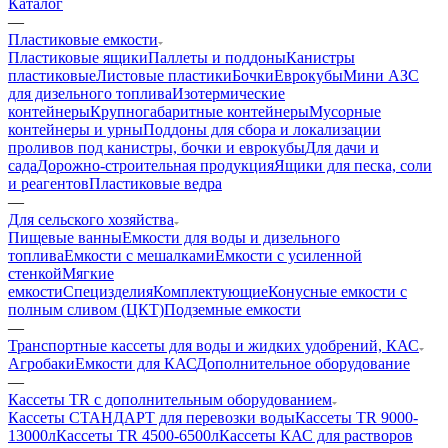
Каталог
—
Пластиковые емкости
Пластиковые ящики
Паллеты и поддоны
Канистры
пластиковые
Листовые пластики
Бочки
Еврокубы
Мини АЗС
для дизельного топлива
Изотермические
контейнеры
Крупногабаритные контейнеры
Мусорные
контейнеры и урны
Поддоны для сбора и локализации
проливов под канистры, бочки и еврокубы
Для дачи и
сада
Дорожно-строительная продукция
Ящики для песка, соли
и реагентов
Пластиковые ведра
—
Для сельского хозяйства
Пищевые ванны
Емкости для воды и дизельного
топлива
Емкости с мешалками
Емкости с усиленной
стенкой
Мягкие
емкости
Специзделия
Комплектующие
Конусные емкости с
полным сливом (ЦКТ)
Подземные емкости
—
Транспортные кассеты для воды и жидких удобрений, КАС
Агробаки
Емкости для КАС
Дополнительное оборудование
—
Кассеты TR с дополнительным оборудованием
Кассеты СТАНДАРТ для перевозки воды
Кассеты TR 9000-
13000л
Кассеты TR 4500-6500л
Кассеты КАС для растворов