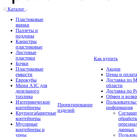
Каталог
Пластиковые
ящики
Паллеты и
поддоны
Канистры
пластиковые
Листовые
пластики
Как купить
Бочки
Пластиковые
Акции
емкости
Цены и оплат
Еврокубы
Доставка по М
Мини АЗС для
области
дизельного
Доставка по Р
топлива
Обмен и возвр
Изотермические
Пользовательс
Проектирование
контейнеры
информация
изделий
Крупногабаритные
Соглаше
контейнеры
обработ
Мусорные
персона
контейнеры и
данных
урны
Пользова