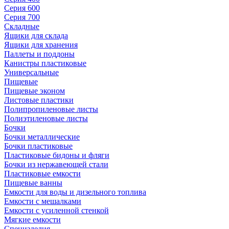
Серия 600
Серия 700
Складные
Ящики для склада
Ящики для хранения
Паллеты и поддоны
Канистры пластиковые
Универсальные
Пищевые
Пищевые эконом
Листовые пластики
Полипропиленовые листы
Полиэтиленовые листы
Бочки
Бочки металлические
Бочки пластиковые
Пластиковые бидоны и фляги
Бочки из нержавеющей стали
Пластиковые емкости
Пищевые ванны
Емкости для воды и дизельного топлива
Емкости с мешалками
Емкости с усиленной стенкой
Мягкие емкости
Специзделия