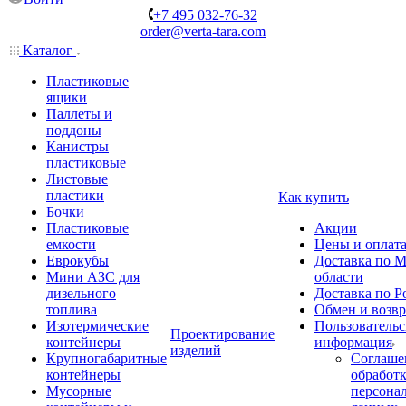
+7 495 032-76-32
order@verta-tara.com
Каталог
Пластиковые
ящики
Паллеты и
поддоны
Канистры
пластиковые
Листовые
пластики
Как купить
Бочки
Пластиковые
Акции
емкости
Цены и оплат
Еврокубы
Доставка по М
Мини АЗС для
области
дизельного
Доставка по Р
топлива
Обмен и возвр
Изотермические
Пользовательс
Проектирование
контейнеры
информация
изделий
Крупногабаритные
Соглаше
контейнеры
обработ
Мусорные
персона