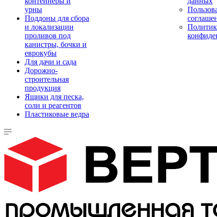
контейнеры и
данных
урны
Пользова
Поддоны для сбора
соглаше
и локализации
Политик
проливов под
конфиде
канистры, бочки и
еврокубы
Для дачи и сада
Дорожно-
строительная
продукция
Ящики для песка,
соли и реагентов
Пластиковые ведра