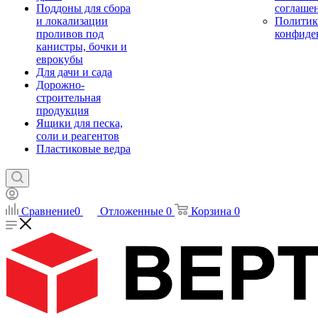
Поддоны для сбора
соглаше
и локализации
Политик
проливов под
конфиде
канистры, бочки и
еврокубы
Для дачи и сада
Дорожно-
строительная
продукция
Ящики для песка,
соли и реагентов
Пластиковые ведра
Сравнение
0
Отложенные
0
Корзина
0