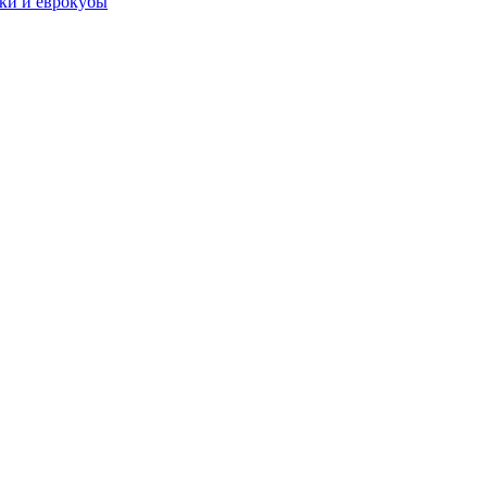
чки и еврокубы