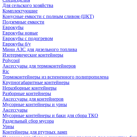
Для сельского хозяйства
Комплектующие
Конусные емкости с полным сливом (ЦКТ)
Подземные емкости
Еврокубы
Еврокубы новые
Еврокубы с подогревом
Еврокубы б/у
Мини АЗС для дизельного топлива
Изотермические контейнеры
Polycool
Аксессуары для термоконтейнеров
Ric
Термоконтейнеры из вспененного полипропилена
Крупногабаритные контейнеры
Неразборные контейнеры
Разборные контейнеры
Аксессуары для контейнеров
Мусорные контейнеры и урны
Аксессуары
Мусорные контейнеры и баки для сбора ТКО
Раздельный сбор мусора
Урны
Контейнеры для ртутных ламп