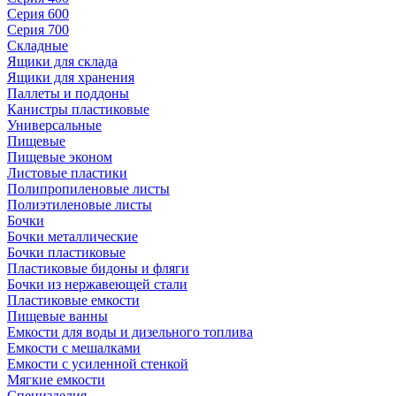
Серия 600
Серия 700
Складные
Ящики для склада
Ящики для хранения
Паллеты и поддоны
Канистры пластиковые
Универсальные
Пищевые
Пищевые эконом
Листовые пластики
Полипропиленовые листы
Полиэтиленовые листы
Бочки
Бочки металлические
Бочки пластиковые
Пластиковые бидоны и фляги
Бочки из нержавеющей стали
Пластиковые емкости
Пищевые ванны
Емкости для воды и дизельного топлива
Емкости с мешалками
Емкости с усиленной стенкой
Мягкие емкости
Специзделия