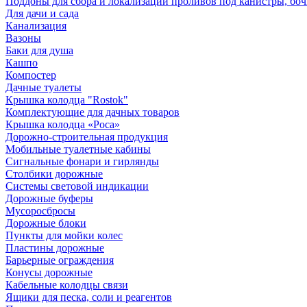
Поддоны для сбора и локализации проливов под канистры, бо
Для дачи и сада
Канализация
Вазоны
Баки для душа
Кашпо
Компостер
Дачные туалеты
Крышка колодца "Rostok"
Комплектующие для дачных товаров
Крышка колодца «Роса»
Дорожно-строительная продукция
Мобильные туалетные кабины
Сигнальные фонари и гирлянды
Столбики дорожные
Системы световой индикации
Дорожные буферы
Мусоросбросы
Дорожные блоки
Пункты для мойки колес
Пластины дорожные
Барьерные ограждения
Конусы дорожные
Кабельные колодцы связи
Ящики для песка, соли и реагентов