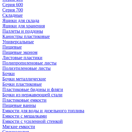
Серия 600
Серия 700
Складные
Ящики для склада
Ящики для хранения
Паллеты и поддоны
Канистры пластиковые
Универсальные
Пищевые
Пищевые эконом
Листовые пластики
Полипропиленовые листы
Полиэтиленовые листы
Бочки
Бочки металлические
Бочки пластиковые
Пластиковые бидоны и фляги
Бочки из нержавеющей стали
Пластиковые емкости
Пищевые ванны
Емкости для воды и дизельного топлива
Емкости с мешалками
Емкости с усиленной стенкой
Мягкие емкости
Специзделия