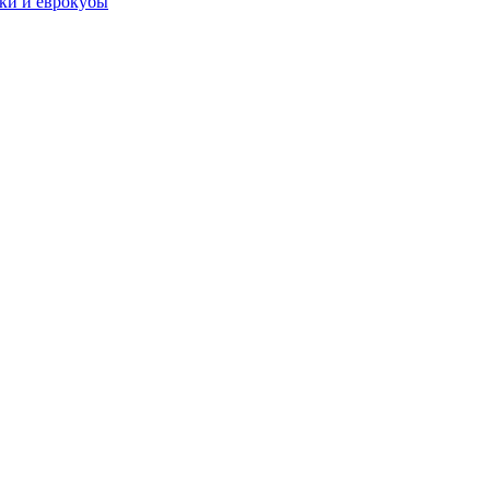
чки и еврокубы