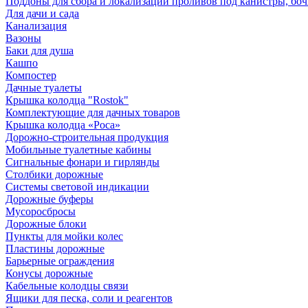
Поддоны для сбора и локализации проливов под канистры, бо
Для дачи и сада
Канализация
Вазоны
Баки для душа
Кашпо
Компостер
Дачные туалеты
Крышка колодца "Rostok"
Комплектующие для дачных товаров
Крышка колодца «Роса»
Дорожно-строительная продукция
Мобильные туалетные кабины
Сигнальные фонари и гирлянды
Столбики дорожные
Системы световой индикации
Дорожные буферы
Мусоросбросы
Дорожные блоки
Пункты для мойки колес
Пластины дорожные
Барьерные ограждения
Конусы дорожные
Кабельные колодцы связи
Ящики для песка, соли и реагентов