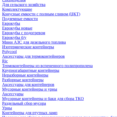
Для сельского хозяйства
Комплектующие
Конусные емкости с полным сливом (ЦКТ)
Подземные емкости
Еврокубы
Еврокубы новые
Еврокубы с подогревом
Еврокубы б/у
Мини АЗС для дизельного топлива
Изотермические контейнеры
Polycool
Аксессуары для термоконтейнеров
Ric
Термоконтейнеры из вспененного полипропилена
Крупногабаритные контейнеры
Неразборные контейнеры
Разборные контейнеры
Аксессуары для контейнеров
Мусорные контейнеры и урны
Аксессуары
Мусорные контейнеры и баки для сбора ТКО
Раздельный сбор мусора
Урны
Контейнеры для ртутных ламп