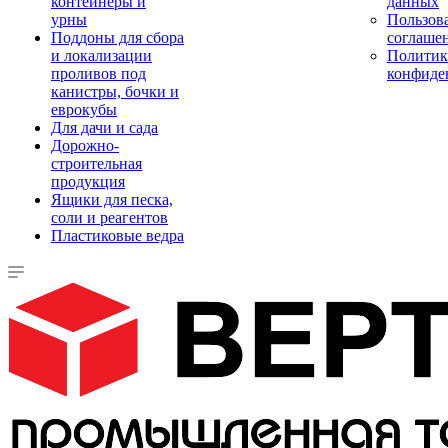
контейнеры и
данных
урны
Пользова
Поддоны для сбора
соглаше
и локализации
Политик
проливов под
конфиде
канистры, бочки и
еврокубы
Для дачи и сада
Дорожно-
строительная
продукция
Ящики для песка,
соли и реагентов
Пластиковые ведра