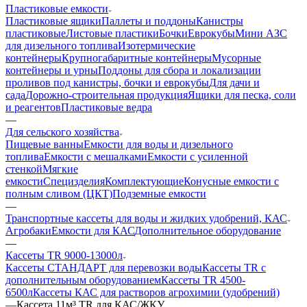
Пластиковые емкости
Пластиковые ящики
Паллеты и поддоны
Канистры
пластиковые
Листовые пластики
Бочки
Еврокубы
Мини АЗС
для дизельного топлива
Изотермические
контейнеры
Крупногабаритные контейнеры
Мусорные
контейнеры и урны
Поддоны для сбора и локализации
проливов под канистры, бочки и еврокубы
Для дачи и
сада
Дорожно-строительная продукция
Ящики для песка, соли
и реагентов
Пластиковые ведра
—
Для сельского хозяйства
Пищевые ванны
Емкости для воды и дизельного
топлива
Емкости с мешалками
Емкости с усиленной
стенкой
Мягкие
емкости
Специзделия
Комплектующие
Конусные емкости с
полным сливом (ЦКТ)
Подземные емкости
—
Транспортные кассеты для воды и жидких удобрений, КАС
Агробаки
Емкости для КАС
Дополнительное оборудование
—
Кассеты TR 9000-13000л
Кассеты СТАНДАРТ для перевозки воды
Кассеты TR с
дополнительным оборудованием
Кассеты TR 4500-
6500л
Кассеты КАС для растворов агрохимии (удобрений)
—
Кассета 11м³ TR для КАС/ЖКУ