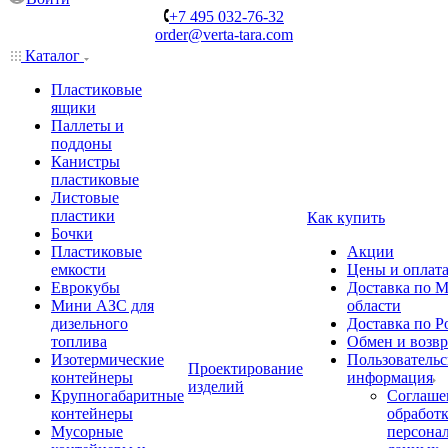
+7 495 032-76-32
order@verta-tara.com
Каталог
Пластиковые
ящики
Паллеты и
поддоны
Канистры
пластиковые
Листовые
пластики
Как купить
Бочки
Пластиковые
Акции
емкости
Цены и оплат
Еврокубы
Доставка по М
Мини АЗС для
области
дизельного
Доставка по Р
топлива
Обмен и возвр
Изотермические
Пользовательс
Проектирование
контейнеры
информация
изделий
Крупногабаритные
Соглаше
контейнеры
обработ
Мусорные
персона