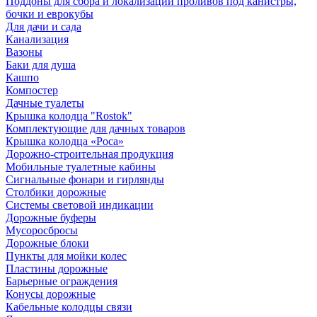
Поддоны для сбора и локализации проливов под канистры,
бочки и еврокубы
Для дачи и сада
Канализация
Вазоны
Баки для душа
Кашпо
Компостер
Дачные туалеты
Крышка колодца "Rostok"
Комплектующие для дачных товаров
Крышка колодца «Роса»
Дорожно-строительная продукция
Мобильные туалетные кабины
Сигнальные фонари и гирлянды
Столбики дорожные
Системы световой индикации
Дорожные буферы
Мусоросбросы
Дорожные блоки
Пункты для мойки колес
Пластины дорожные
Барьерные ограждения
Конусы дорожные
Кабельные колодцы связи