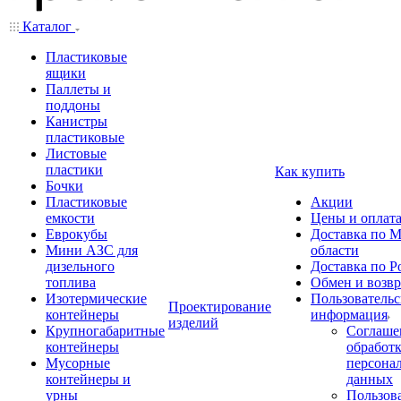
Каталог
Пластиковые
ящики
Паллеты и
поддоны
Канистры
пластиковые
Листовые
пластики
Как купить
Бочки
Пластиковые
Акции
емкости
Цены и оплат
Еврокубы
Доставка по М
Мини АЗС для
области
дизельного
Доставка по Р
топлива
Обмен и возвр
Изотермические
Пользовательс
Проектирование
контейнеры
информация
изделий
Крупногабаритные
Соглаше
контейнеры
обработ
Мусорные
персона
контейнеры и
данных
урны
Пользова