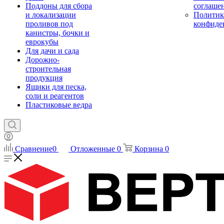
Поддоны для сбора
соглаше
и локализации
Политик
проливов под
конфиде
канистры, бочки и
еврокубы
Для дачи и сада
Дорожно-
строительная
продукция
Ящики для песка,
соли и реагентов
Пластиковые ведра
Сравнение
0
Отложенные
0
Корзина
0