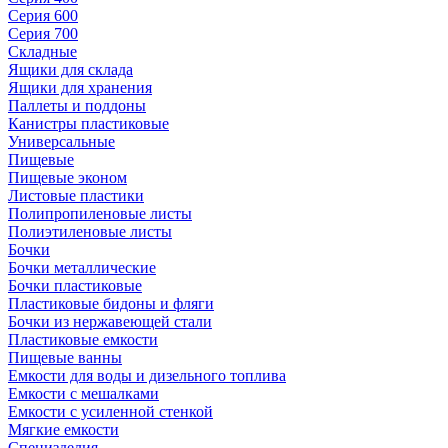
Серия 600
Серия 700
Складные
Ящики для склада
Ящики для хранения
Паллеты и поддоны
Канистры пластиковые
Универсальные
Пищевые
Пищевые эконом
Листовые пластики
Полипропиленовые листы
Полиэтиленовые листы
Бочки
Бочки металлические
Бочки пластиковые
Пластиковые бидоны и фляги
Бочки из нержавеющей стали
Пластиковые емкости
Пищевые ванны
Емкости для воды и дизельного топлива
Емкости с мешалками
Емкости с усиленной стенкой
Мягкие емкости
Специзделия