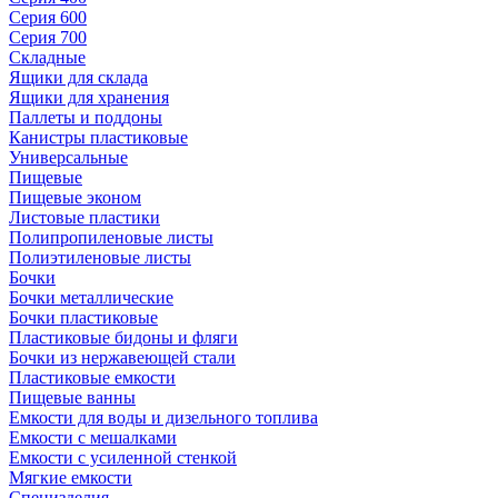
Серия 600
Серия 700
Складные
Ящики для склада
Ящики для хранения
Паллеты и поддоны
Канистры пластиковые
Универсальные
Пищевые
Пищевые эконом
Листовые пластики
Полипропиленовые листы
Полиэтиленовые листы
Бочки
Бочки металлические
Бочки пластиковые
Пластиковые бидоны и фляги
Бочки из нержавеющей стали
Пластиковые емкости
Пищевые ванны
Емкости для воды и дизельного топлива
Емкости с мешалками
Емкости с усиленной стенкой
Мягкие емкости
Специзделия