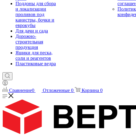
Поддоны для сбора
соглаше
и локализации
Политик
проливов под
конфиде
канистры, бочки и
еврокубы
Для дачи и сада
Дорожно-
строительная
продукция
Ящики для песка,
соли и реагентов
Пластиковые ведра
Сравнение
0
Отложенные
0
Корзина
0