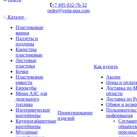
+7 495 032-76-32
order@verta-tara.com
Каталог
Пластиковые
ящики
Паллеты и
поддоны
Канистры
пластиковые
Листовые
пластики
Как купить
Бочки
Пластиковые
Акции
емкости
Цены и оплат
Еврокубы
Доставка по М
Мини АЗС для
области
дизельного
Доставка по Р
топлива
Обмен и возвр
Изотермические
Пользовательс
Проектирование
контейнеры
информация
изделий
Крупногабаритные
Соглаше
контейнеры
обработ
Мусорные
персона