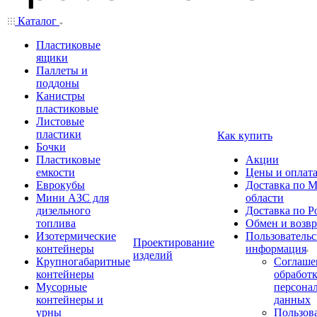
Каталог
Пластиковые
ящики
Паллеты и
поддоны
Канистры
пластиковые
Листовые
пластики
Как купить
Бочки
Пластиковые
Акции
емкости
Цены и оплат
Еврокубы
Доставка по М
Мини АЗС для
области
дизельного
Доставка по Р
топлива
Обмен и возвр
Изотермические
Пользовательс
Проектирование
контейнеры
информация
изделий
Крупногабаритные
Соглаше
контейнеры
обработ
Мусорные
персона
контейнеры и
данных
урны
Пользова