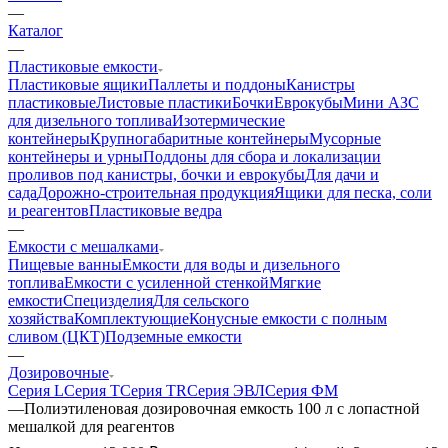
—
Каталог
—
Пластиковые емкости
Пластиковые ящики
Паллеты и поддоны
Канистры
пластиковые
Листовые пластики
Бочки
Еврокубы
Мини АЗС
для дизельного топлива
Изотермические
контейнеры
Крупногабаритные контейнеры
Мусорные
контейнеры и урны
Поддоны для сбора и локализации
проливов под канистры, бочки и еврокубы
Для дачи и
сада
Дорожно-строительная продукция
Ящики для песка, соли
и реагентов
Пластиковые ведра
—
Емкости с мешалками
Пищевые ванны
Емкости для воды и дизельного
топлива
Емкости с усиленной стенкой
Мягкие
емкости
Специзделия
Для сельского
хозяйства
Комплектующие
Конусные емкости с полным
сливом (ЦКТ)
Подземные емкости
—
Дозировочные
Серия L
Серия T
Серия TR
Серия ЭВЛ
Серия ФМ
—
Полиэтиленовая дозировочная емкость 100 л с лопастной
мешалкой для реагентов