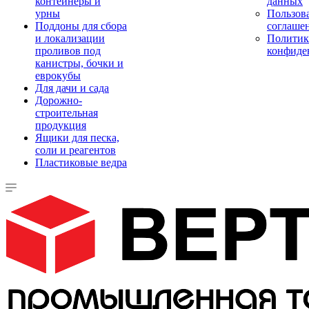
контейнеры и
данных
урны
Пользова
Поддоны для сбора
соглаше
и локализации
Политик
проливов под
конфиде
канистры, бочки и
еврокубы
Для дачи и сада
Дорожно-
строительная
продукция
Ящики для песка,
соли и реагентов
Пластиковые ведра