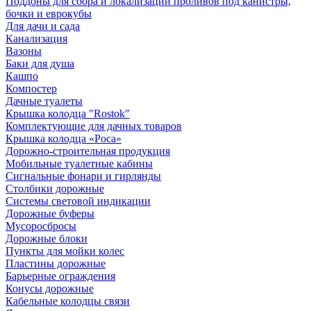
Поддоны для сбора и локализации проливов под канистры,
бочки и еврокубы
Для дачи и сада
Канализация
Вазоны
Баки для душа
Кашпо
Компостер
Дачные туалеты
Крышка колодца "Rostok"
Комплектующие для дачных товаров
Крышка колодца «Роса»
Дорожно-строительная продукция
Мобильные туалетные кабины
Сигнальные фонари и гирлянды
Столбики дорожные
Системы световой индикации
Дорожные буферы
Мусоросбросы
Дорожные блоки
Пункты для мойки колес
Пластины дорожные
Барьерные ограждения
Конусы дорожные
Кабельные колодцы связи