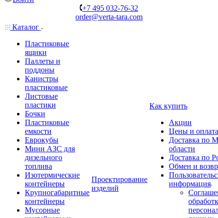
+7 495 032-76-32
order@verta-tara.com
Каталог
Пластиковые
ящики
Паллеты и
поддоны
Канистры
пластиковые
Листовые
пластики
Как купить
Бочки
Пластиковые
Акции
емкости
Цены и оплат
Еврокубы
Доставка по М
Мини АЗС для
области
дизельного
Доставка по Р
топлива
Обмен и возвр
Изотермические
Пользовательс
Проектирование
контейнеры
информация
изделий
Крупногабаритные
Соглаше
контейнеры
обработ
Мусорные
персона