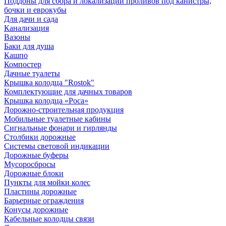
Поддоны для сбора и локализации проливов под канистры,
бочки и еврокубы
Для дачи и сада
Канализация
Вазоны
Баки для душа
Кашпо
Компостер
Дачные туалеты
Крышка колодца "Rostok"
Комплектующие для дачных товаров
Крышка колодца «Роса»
Дорожно-строительная продукция
Мобильные туалетные кабины
Сигнальные фонари и гирлянды
Столбики дорожные
Системы световой индикации
Дорожные буферы
Мусоросбросы
Дорожные блоки
Пункты для мойки колес
Пластины дорожные
Барьерные ограждения
Конусы дорожные
Кабельные колодцы связи