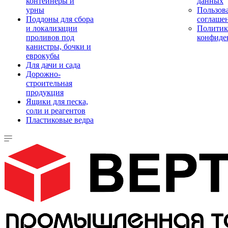
контейнеры и
данных
урны
Пользова
Поддоны для сбора
соглаше
и локализации
Политик
проливов под
конфиде
канистры, бочки и
еврокубы
Для дачи и сада
Дорожно-
строительная
продукция
Ящики для песка,
соли и реагентов
Пластиковые ведра