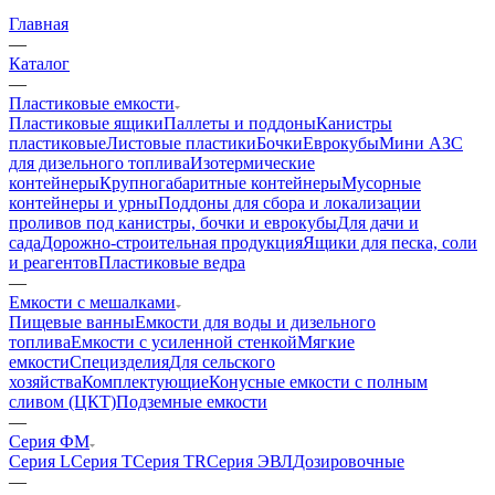
Главная
—
Каталог
—
Пластиковые емкости
Пластиковые ящики
Паллеты и поддоны
Канистры
пластиковые
Листовые пластики
Бочки
Еврокубы
Мини АЗС
для дизельного топлива
Изотермические
контейнеры
Крупногабаритные контейнеры
Мусорные
контейнеры и урны
Поддоны для сбора и локализации
проливов под канистры, бочки и еврокубы
Для дачи и
сада
Дорожно-строительная продукция
Ящики для песка, соли
и реагентов
Пластиковые ведра
—
Емкости с мешалками
Пищевые ванны
Емкости для воды и дизельного
топлива
Емкости с усиленной стенкой
Мягкие
емкости
Специзделия
Для сельского
хозяйства
Комплектующие
Конусные емкости с полным
сливом (ЦКТ)
Подземные емкости
—
Серия ФМ
Серия L
Серия T
Серия TR
Серия ЭВЛ
Дозировочные
—