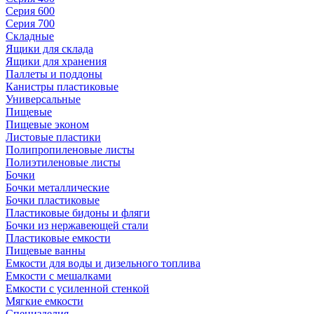
Серия 600
Серия 700
Складные
Ящики для склада
Ящики для хранения
Паллеты и поддоны
Канистры пластиковые
Универсальные
Пищевые
Пищевые эконом
Листовые пластики
Полипропиленовые листы
Полиэтиленовые листы
Бочки
Бочки металлические
Бочки пластиковые
Пластиковые бидоны и фляги
Бочки из нержавеющей стали
Пластиковые емкости
Пищевые ванны
Емкости для воды и дизельного топлива
Емкости с мешалками
Емкости с усиленной стенкой
Мягкие емкости
Специзделия