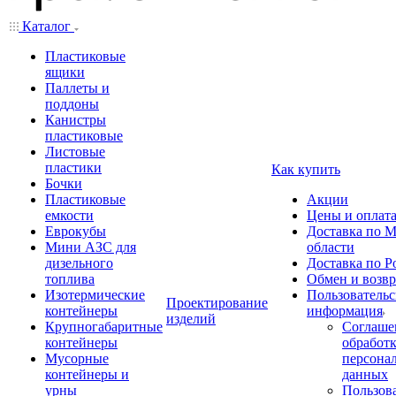
Каталог
Пластиковые
ящики
Паллеты и
поддоны
Канистры
пластиковые
Листовые
пластики
Как купить
Бочки
Пластиковые
Акции
емкости
Цены и оплат
Еврокубы
Доставка по М
Мини АЗС для
области
дизельного
Доставка по Р
топлива
Обмен и возвр
Изотермические
Пользовательс
Проектирование
контейнеры
информация
изделий
Крупногабаритные
Соглаше
контейнеры
обработ
Мусорные
персона
контейнеры и
данных
урны
Пользова