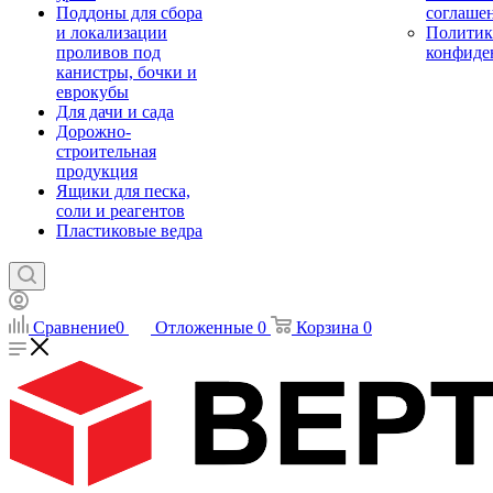
Поддоны для сбора
соглаше
и локализации
Политик
проливов под
конфиде
канистры, бочки и
еврокубы
Для дачи и сада
Дорожно-
строительная
продукция
Ящики для песка,
соли и реагентов
Пластиковые ведра
Сравнение
0
Отложенные
0
Корзина
0