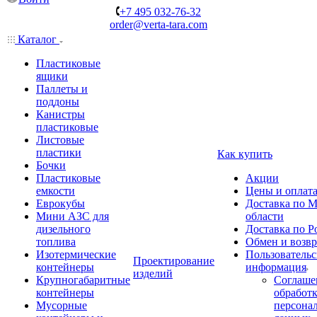
+7 495 032-76-32
order@verta-tara.com
Каталог
Пластиковые
ящики
Паллеты и
поддоны
Канистры
пластиковые
Листовые
пластики
Как купить
Бочки
Пластиковые
Акции
емкости
Цены и оплат
Еврокубы
Доставка по М
Мини АЗС для
области
дизельного
Доставка по Р
топлива
Обмен и возвр
Изотермические
Пользовательс
Проектирование
контейнеры
информация
изделий
Крупногабаритные
Соглаше
контейнеры
обработ
Мусорные
персона