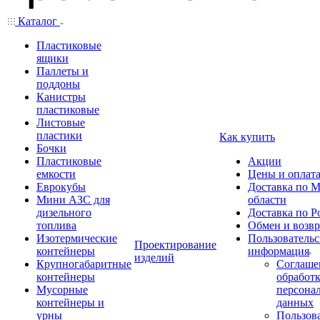
Каталог
Пластиковые
ящики
Паллеты и
поддоны
Канистры
пластиковые
Листовые
пластики
Как купить
Бочки
Пластиковые
Акции
емкости
Цены и оплат
Еврокубы
Доставка по М
Мини АЗС для
области
дизельного
Доставка по Р
топлива
Обмен и возвр
Изотермические
Пользовательс
Проектирование
контейнеры
информация
изделий
Крупногабаритные
Соглаше
контейнеры
обработ
Мусорные
персона
контейнеры и
данных
урны
Пользова