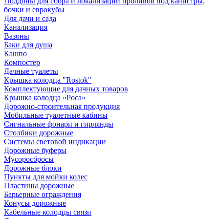
Поддоны для сбора и локализации проливов под канистры,
бочки и еврокубы
Для дачи и сада
Канализация
Вазоны
Баки для душа
Кашпо
Компостер
Дачные туалеты
Крышка колодца "Rostok"
Комплектующие для дачных товаров
Крышка колодца «Роса»
Дорожно-строительная продукция
Мобильные туалетные кабины
Сигнальные фонари и гирлянды
Столбики дорожные
Системы световой индикации
Дорожные буферы
Мусоросбросы
Дорожные блоки
Пункты для мойки колес
Пластины дорожные
Барьерные ограждения
Конусы дорожные
Кабельные колодцы связи