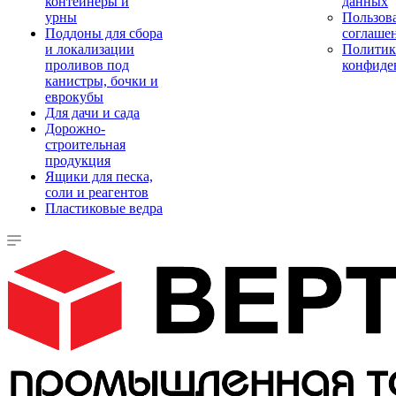
контейнеры и
данных
урны
Пользова
Поддоны для сбора
соглаше
и локализации
Политик
проливов под
конфиде
канистры, бочки и
еврокубы
Для дачи и сада
Дорожно-
строительная
продукция
Ящики для песка,
соли и реагентов
Пластиковые ведра