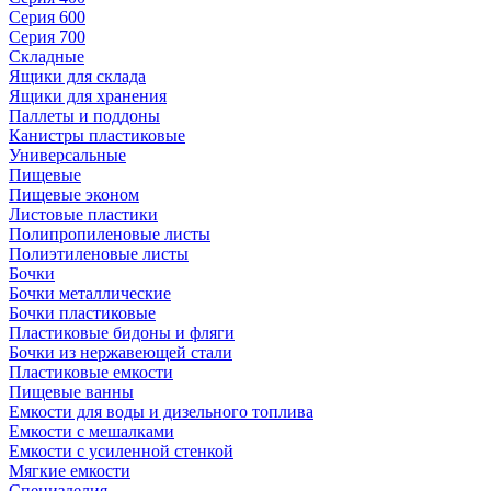
Серия 600
Серия 700
Складные
Ящики для склада
Ящики для хранения
Паллеты и поддоны
Канистры пластиковые
Универсальные
Пищевые
Пищевые эконом
Листовые пластики
Полипропиленовые листы
Полиэтиленовые листы
Бочки
Бочки металлические
Бочки пластиковые
Пластиковые бидоны и фляги
Бочки из нержавеющей стали
Пластиковые емкости
Пищевые ванны
Емкости для воды и дизельного топлива
Емкости с мешалками
Емкости с усиленной стенкой
Мягкие емкости
Специзделия