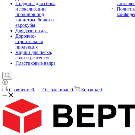
Поддоны для сбора
соглаше
и локализации
Политик
проливов под
конфиде
канистры, бочки и
еврокубы
Для дачи и сада
Дорожно-
строительная
продукция
Ящики для песка,
соли и реагентов
Пластиковые ведра
Сравнение
0
Отложенные
0
Корзина
0