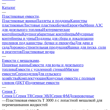
—
Каталог
—
Пластиковые емкости
Пластиковые ящики
Паллеты и поддоны
Канистры
пластиковые
Листовые пластики
Бочки
Еврокубы
Мини АЗС
для дизельного топлива
Изотермические
контейнеры
Крупногабаритные контейнеры
Мусорные
контейнеры и урны
Поддоны для сбора и локализации
проливов под канистры, бочки и еврокубы
Для дачи и
сада
Дорожно-строительная продукция
Ящики для песка, соли
и реагентов
Пластиковые ведра
—
Емкости с мешалками
Пищевые ванны
Емкости для воды и дизельного
топлива
Емкости с усиленной стенкой
Мягкие
емкости
Специзделия
Для сельского
хозяйства
Комплектующие
Конусные емкости с полным
сливом (ЦКТ)
Подземные емкости
—
Серия T
Серия L
Серия TR
Серия ЭВЛ
Серия ФМ
Дозировочные
—
Пластиковая емкость T 3000 л с лопастной мешалкой для
перемешивания жидкостей