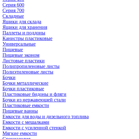
Серия 600
Серия 700
Складные
Ящики для склада
Ящики для хранения
Паллеты и поддоны
Канистры пластиковые
Универсальные
Пищевые
Пищевые эконом
Листовые пластики
Полипропиленовые листы
Полиэтиленовые листы
Бочки
Бочки металлические
Бочки пластиковые
Пластиковые бидоны и фляги
Бочки из нержавеющей стали
Пластиковые емкости
Пищевые ванны
Емкости для воды и дизельного топлива
Емкости с мешалками
Емкости с усиленной стенкой
Мягкие емкости
Специзделия