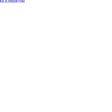
чки и еврокубы