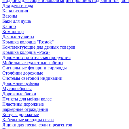
Поддоны для сбора и локализации проливов под канистры, бо
Для дачи и сада
Канализация
Вазоны
Баки для душа
Кашпо
Компостер
Дачные туалеты
Крышка колодца "Rostok"
Комплектующие для дачных товаров
Крышка колодца «Роса»
Дорожно-строительная продукция
Мобильные туалетные кабины
Сигнальные фонари и гирлянды
Столбики дорожные
Системы световой индикации
Дорожные буферы
Мусоросбросы
Дорожные блоки
Пункты для мойки колес
Пластины дорожные
Барьерные ограждения
Конусы дорожные
Кабельные колодцы связи
Ящики для песка, соли и реагентов