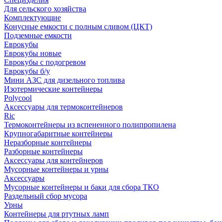
Для сельского хозяйства
Комплектующие
Конусные емкости с полным сливом (ЦКТ)
Подземные емкости
Еврокубы
Еврокубы новые
Еврокубы с подогревом
Еврокубы б/у
Мини АЗС для дизельного топлива
Изотермические контейнеры
Polycool
Аксессуары для термоконтейнеров
Ric
Термоконтейнеры из вспененного полипропилена
Крупногабаритные контейнеры
Неразборные контейнеры
Разборные контейнеры
Аксессуары для контейнеров
Мусорные контейнеры и урны
Аксессуары
Мусорные контейнеры и баки для сбора ТКО
Раздельный сбор мусора
Урны
Контейнеры для ртутных ламп