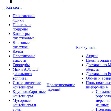
Каталог
Пластиковые
ящики
Паллеты и
поддоны
Канистры
пластиковые
Листовые
пластики
Как купить
Бочки
Пластиковые
Акции
емкости
Цены и оплат
Еврокубы
Доставка по М
Мини АЗС для
области
дизельного
Доставка по Р
топлива
Обмен и возвр
Изотермические
Пользовательс
Проектирование
контейнеры
информация
изделий
Крупногабаритные
Соглаше
контейнеры
обработ
Мусорные
персона
контейнеры и
данных
урны
Пользова