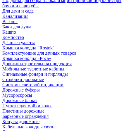
Поддоны для сбора и локализации проливов под канистры,
бочки и еврокубы
Для дачи и сада
Канализация
Вазоны
Баки для душа
Кашпо
Компостер
Дачные туалеты
Крышка колодца "Rostok"
Комплектующие для дачных товаров
Крышка колодца «Роса»
Дорожно-строительная продукция
Мобильные туалетные кабины
Сигнальные фонари и гирлянды
Столбики дорожные
Системы световой индикации
Дорожные буферы
Мусоросбросы
Дорожные блоки
Пункты для мойки колес
Пластины дорожные
Барьерные ограждения
Конусы дорожные
Кабельные колодцы связи