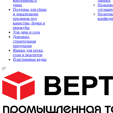
контейнеры и
данных
урны
Пользова
Поддоны для сбора
соглаше
и локализации
Политик
проливов под
конфиде
канистры, бочки и
еврокубы
Для дачи и сада
Дорожно-
строительная
продукция
Ящики для песка,
соли и реагентов
Пластиковые ведра