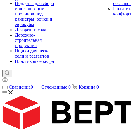
Поддоны для сбора
соглаше
и локализации
Политик
проливов под
конфиде
канистры, бочки и
еврокубы
Для дачи и сада
Дорожно-
строительная
продукция
Ящики для песка,
соли и реагентов
Пластиковые ведра
Сравнение
0
Отложенные
0
Корзина
0