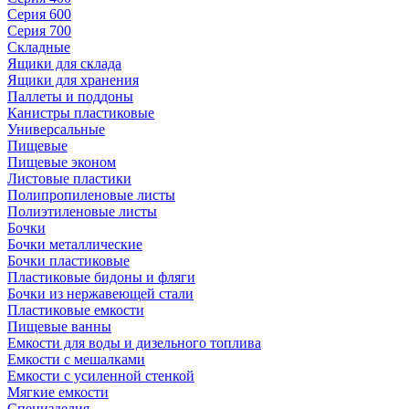
Серия 600
Серия 700
Складные
Ящики для склада
Ящики для хранения
Паллеты и поддоны
Канистры пластиковые
Универсальные
Пищевые
Пищевые эконом
Листовые пластики
Полипропиленовые листы
Полиэтиленовые листы
Бочки
Бочки металлические
Бочки пластиковые
Пластиковые бидоны и фляги
Бочки из нержавеющей стали
Пластиковые емкости
Пищевые ванны
Емкости для воды и дизельного топлива
Емкости с мешалками
Емкости с усиленной стенкой
Мягкие емкости
Специзделия