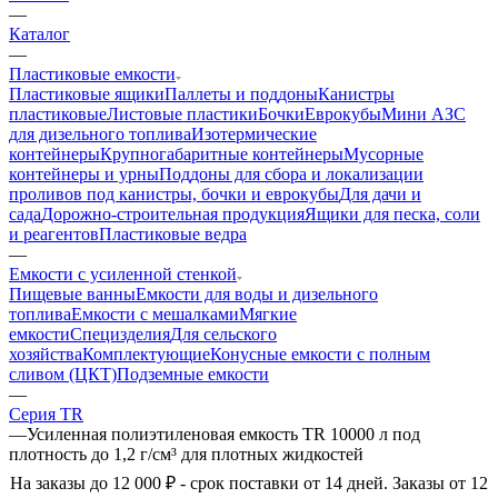
—
Каталог
—
Пластиковые емкости
Пластиковые ящики
Паллеты и поддоны
Канистры
пластиковые
Листовые пластики
Бочки
Еврокубы
Мини АЗС
для дизельного топлива
Изотермические
контейнеры
Крупногабаритные контейнеры
Мусорные
контейнеры и урны
Поддоны для сбора и локализации
проливов под канистры, бочки и еврокубы
Для дачи и
сада
Дорожно-строительная продукция
Ящики для песка, соли
и реагентов
Пластиковые ведра
—
Емкости с усиленной стенкой
Пищевые ванны
Емкости для воды и дизельного
топлива
Емкости с мешалками
Мягкие
емкости
Специзделия
Для сельского
хозяйства
Комплектующие
Конусные емкости с полным
сливом (ЦКТ)
Подземные емкости
—
Серия TR
—
Усиленная полиэтиленовая емкость TR 10000 л под
плотность до 1,2 г/см³ для плотных жидкостей
На заказы до 12 000 ₽ - срок поставки от 14 дней. Заказы от 12