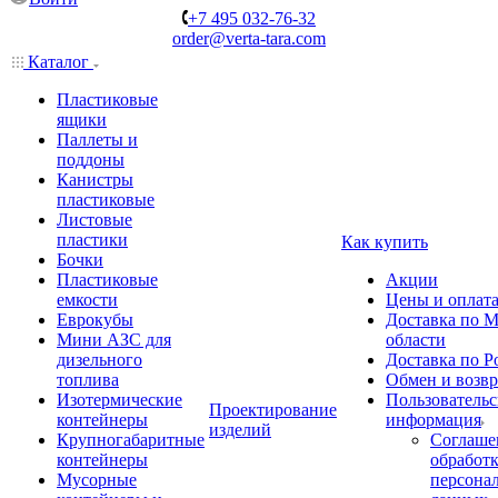
+7 495 032-76-32
order@verta-tara.com
Каталог
Пластиковые
ящики
Паллеты и
поддоны
Канистры
пластиковые
Листовые
пластики
Как купить
Бочки
Пластиковые
Акции
емкости
Цены и оплат
Еврокубы
Доставка по М
Мини АЗС для
области
дизельного
Доставка по Р
топлива
Обмен и возвр
Изотермические
Пользовательс
Проектирование
контейнеры
информация
изделий
Крупногабаритные
Соглаше
контейнеры
обработ
Мусорные
персона