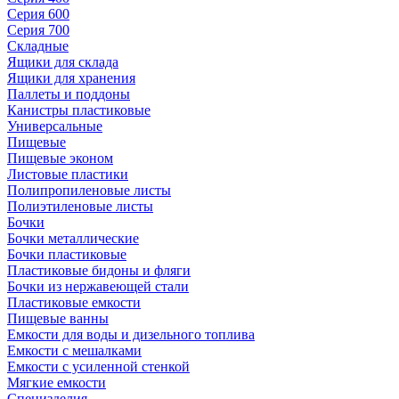
Серия 600
Серия 700
Складные
Ящики для склада
Ящики для хранения
Паллеты и поддоны
Канистры пластиковые
Универсальные
Пищевые
Пищевые эконом
Листовые пластики
Полипропиленовые листы
Полиэтиленовые листы
Бочки
Бочки металлические
Бочки пластиковые
Пластиковые бидоны и фляги
Бочки из нержавеющей стали
Пластиковые емкости
Пищевые ванны
Емкости для воды и дизельного топлива
Емкости с мешалками
Емкости с усиленной стенкой
Мягкие емкости
Специзделия