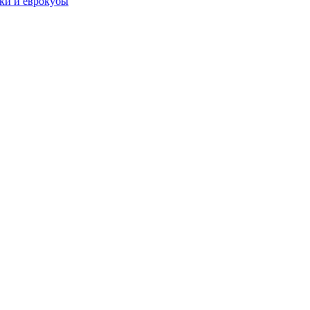
чки и еврокубы