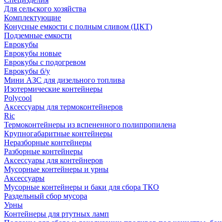
Для сельского хозяйства
Комплектующие
Конусные емкости с полным сливом (ЦКТ)
Подземные емкости
Еврокубы
Еврокубы новые
Еврокубы с подогревом
Еврокубы б/у
Мини АЗС для дизельного топлива
Изотермические контейнеры
Polycool
Аксессуары для термоконтейнеров
Ric
Термоконтейнеры из вспененного полипропилена
Крупногабаритные контейнеры
Неразборные контейнеры
Разборные контейнеры
Аксессуары для контейнеров
Мусорные контейнеры и урны
Аксессуары
Мусорные контейнеры и баки для сбора ТКО
Раздельный сбор мусора
Урны
Контейнеры для ртутных ламп