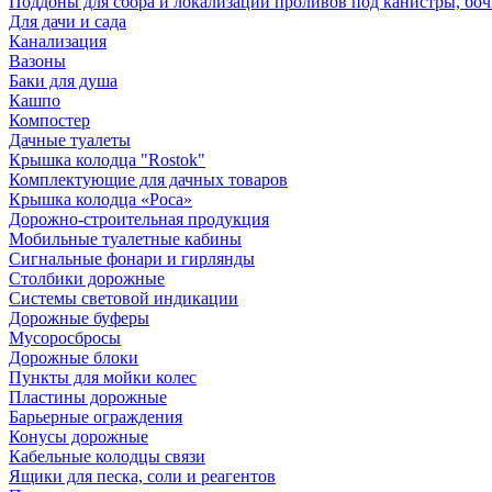
Поддоны для сбора и локализации проливов под канистры, бо
Для дачи и сада
Канализация
Вазоны
Баки для душа
Кашпо
Компостер
Дачные туалеты
Крышка колодца "Rostok"
Комплектующие для дачных товаров
Крышка колодца «Роса»
Дорожно-строительная продукция
Мобильные туалетные кабины
Сигнальные фонари и гирлянды
Столбики дорожные
Системы световой индикации
Дорожные буферы
Мусоросбросы
Дорожные блоки
Пункты для мойки колес
Пластины дорожные
Барьерные ограждения
Конусы дорожные
Кабельные колодцы связи
Ящики для песка, соли и реагентов