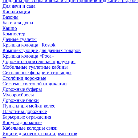
Поддоны для сбора и локализации проливов под канистры, бо
Для дачи и сада
Канализация
Вазоны
Баки для душа
Кашпо
Компостер
Дачные туалеты
Крышка колодца "Rostok"
Комплектующие для дачных товаров
Крышка колодца «Роса»
Дорожно-строительная продукция
Мобильные туалетные кабины
Сигнальные фонари и гирлянды
Столбики дорожные
Системы световой индикации
Дорожные буферы
Мусоросбросы
Дорожные блоки
Пункты для мойки колес
Пластины дорожные
Барьерные ограждения
Конусы дорожные
Кабельные колодцы связи
Ящики для песка, соли и реагентов