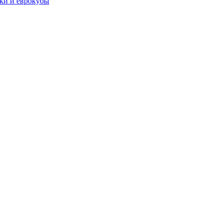
чки и еврокубы