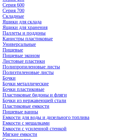
Серия 600
Серия 700
Складные
Ящики для склада
Ящики для хранения
Паллеты и поддоны
Канистры пластиковые
Универсальные
Пищевые
Пищевые эконом
Листовые пластики
Полипропиленовые листы
Полиэтиленовые листы
Бочки
Бочки металлические
Бочки пластиковые
Пластиковые бидоны и фляги
Бочки из нержавеющей стали
Пластиковые емкости
Пищевые ванны
Емкости для воды и дизельного топлива
Емкости с мешалками
Емкости с усиленной стенкой
Мягкие емкости
Специзделия