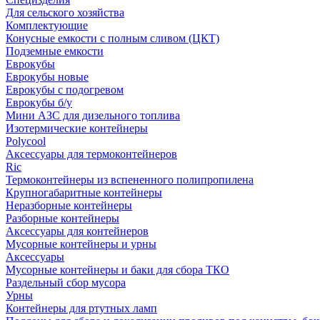
Для сельского хозяйства
Комплектующие
Конусные емкости с полным сливом (ЦКТ)
Подземные емкости
Еврокубы
Еврокубы новые
Еврокубы с подогревом
Еврокубы б/у
Мини АЗС для дизельного топлива
Изотермические контейнеры
Polycool
Аксессуары для термоконтейнеров
Ric
Термоконтейнеры из вспененного полипропилена
Крупногабаритные контейнеры
Неразборные контейнеры
Разборные контейнеры
Аксессуары для контейнеров
Мусорные контейнеры и урны
Аксессуары
Мусорные контейнеры и баки для сбора ТКО
Раздельный сбор мусора
Урны
Контейнеры для ртутных ламп