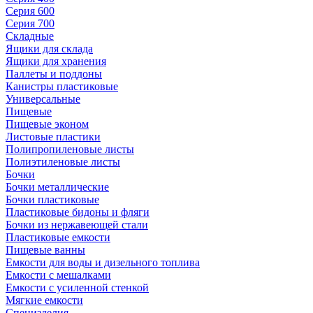
Серия 600
Серия 700
Складные
Ящики для склада
Ящики для хранения
Паллеты и поддоны
Канистры пластиковые
Универсальные
Пищевые
Пищевые эконом
Листовые пластики
Полипропиленовые листы
Полиэтиленовые листы
Бочки
Бочки металлические
Бочки пластиковые
Пластиковые бидоны и фляги
Бочки из нержавеющей стали
Пластиковые емкости
Пищевые ванны
Емкости для воды и дизельного топлива
Емкости с мешалками
Емкости с усиленной стенкой
Мягкие емкости
Специзделия