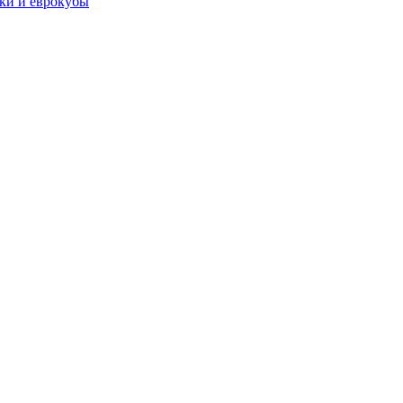
чки и еврокубы