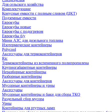
Для сельского хозяйства
Комплектующие
Конусные емкости с полным сливом (ЦКТ)
Подземные емкости
Еврокубы
Еврокубы новые
Еврокубы с подогревом
Еврокубы б/у
Мини АЗС для дизельного топлива
Изотермические контейнеры
Polycool
Аксессуары для термоконтейнеров
Ric
Термоконтейнеры из вспененного полипропилена
Крупногабаритные контейнеры
Неразборные контейнеры
Разборные контейнеры
Аксессуары для контейнеров
Мусорные контейнеры и урны
Аксессуары
Мусорные контейнеры и баки для сбора ТКО
Раздельный сбор мусора
Урны
Контейнеры для ртутных ламп