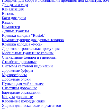
Поддоны для сбора и локализации проливов под канистры, бо
Для дачи и сада
Канализация
Вазоны
Баки для душа
Кашпо
Компостер
Дачные туалеты
Крышка колодца "Rostok"
Комплектующие для дачных товаров
Крышка колодца «Роса»
Дорожно-строительная продукция
Мобильные туалетные кабины
Сигнальные фонари и гирлянды
Столбики дорожные
Системы световой индикации
Дорожные буферы
Мусоросбросы
Дорожные блоки
Пункты для мойки колес
Пластины дорожные
Барьерные ограждения
Конусы дорожные
Кабельные колодцы связи
Ящики для песка, соли и реагентов