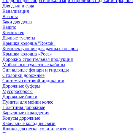
Поддоны для сбора и локализации проливов под канистры, бо
Для дачи и сада
Канализация
Вазоны
Баки для душа
Кашпо
Компостер
Дачные туалеты
Крышка колодца "Rostok"
Комплектующие для дачных товаров
Крышка колодца «Роса»
Дорожно-строительная продукция
Мобильные туалетные кабины
Сигнальные фонари и гирлянды
Столбики дорожные
Системы световой индикации
Дорожные буферы
Мусоросбросы
Дорожные блоки
Пункты для мойки колес
Пластины дорожные
Барьерные ограждения
Конусы дорожные
Кабельные колодцы связи
Ящики для песка, соли и реагентов