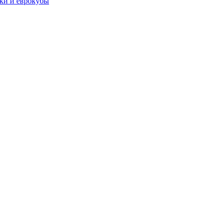
чки и еврокубы