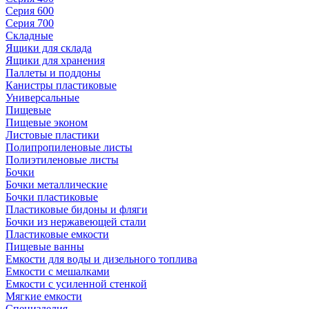
Серия 600
Серия 700
Складные
Ящики для склада
Ящики для хранения
Паллеты и поддоны
Канистры пластиковые
Универсальные
Пищевые
Пищевые эконом
Листовые пластики
Полипропиленовые листы
Полиэтиленовые листы
Бочки
Бочки металлические
Бочки пластиковые
Пластиковые бидоны и фляги
Бочки из нержавеющей стали
Пластиковые емкости
Пищевые ванны
Емкости для воды и дизельного топлива
Емкости с мешалками
Емкости с усиленной стенкой
Мягкие емкости
Специзделия