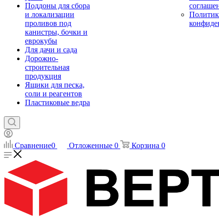
Поддоны для сбора
соглаше
и локализации
Политик
проливов под
конфиде
канистры, бочки и
еврокубы
Для дачи и сада
Дорожно-
строительная
продукция
Ящики для песка,
соли и реагентов
Пластиковые ведра
Сравнение
0
Отложенные
0
Корзина
0