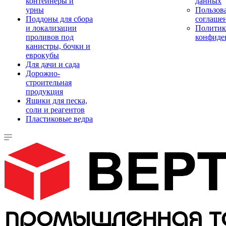
контейнеры и
данных
урны
Пользова
Поддоны для сбора
соглаше
и локализации
Политик
проливов под
конфиде
канистры, бочки и
еврокубы
Для дачи и сада
Дорожно-
строительная
продукция
Ящики для песка,
соли и реагентов
Пластиковые ведра