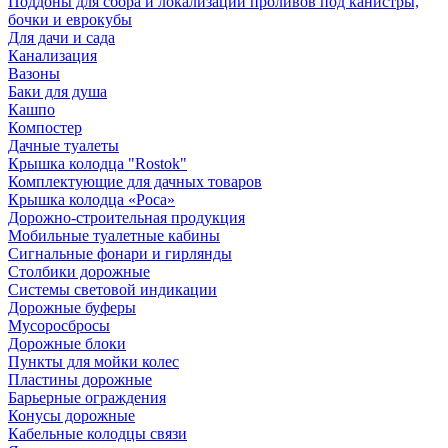
Поддоны для сбора и локализации проливов под канистры,
бочки и еврокубы
Для дачи и сада
Канализация
Вазоны
Баки для душа
Кашпо
Компостер
Дачные туалеты
Крышка колодца "Rostok"
Комплектующие для дачных товаров
Крышка колодца «Роса»
Дорожно-строительная продукция
Мобильные туалетные кабины
Сигнальные фонари и гирлянды
Столбики дорожные
Системы световой индикации
Дорожные буферы
Мусоросбросы
Дорожные блоки
Пункты для мойки колес
Пластины дорожные
Барьерные ограждения
Конусы дорожные
Кабельные колодцы связи