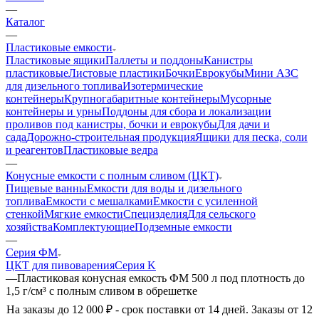
—
Каталог
—
Пластиковые емкости
Пластиковые ящики
Паллеты и поддоны
Канистры
пластиковые
Листовые пластики
Бочки
Еврокубы
Мини АЗС
для дизельного топлива
Изотермические
контейнеры
Крупногабаритные контейнеры
Мусорные
контейнеры и урны
Поддоны для сбора и локализации
проливов под канистры, бочки и еврокубы
Для дачи и
сада
Дорожно-строительная продукция
Ящики для песка, соли
и реагентов
Пластиковые ведра
—
Конусные емкости с полным сливом (ЦКТ)
Пищевые ванны
Емкости для воды и дизельного
топлива
Емкости с мешалками
Емкости с усиленной
стенкой
Мягкие емкости
Специзделия
Для сельского
хозяйства
Комплектующие
Подземные емкости
—
Серия ФМ
ЦКТ для пивоварения
Серия K
—
Пластиковая конусная емкость ФМ 500 л под плотность до
1,5 г/см³ с полным сливом в обрешетке
На заказы до 12 000 ₽ - срок поставки от 14 дней. Заказы от 12