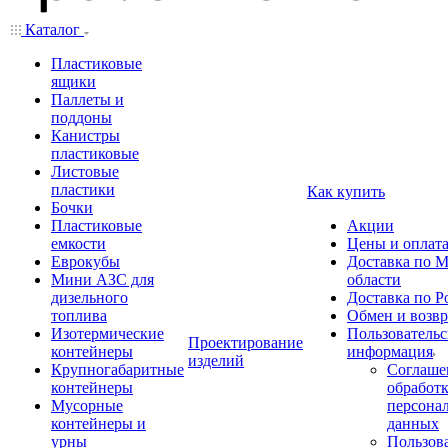
Каталог
Пластиковые
ящики
Паллеты и
поддоны
Канистры
пластиковые
Листовые
пластики
Как купить
Бочки
Пластиковые
Акции
емкости
Цены и оплат
Еврокубы
Доставка по М
Мини АЗС для
области
дизельного
Доставка по Р
топлива
Обмен и возвр
Изотермические
Пользовательс
Проектирование
контейнеры
информация
изделий
Крупногабаритные
Соглаше
контейнеры
обработ
Мусорные
персона
контейнеры и
данных
урны
Пользова