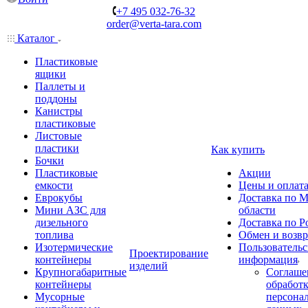
+7 495 032-76-32
order@verta-tara.com
Каталог
Пластиковые
ящики
Паллеты и
поддоны
Канистры
пластиковые
Листовые
пластики
Как купить
Бочки
Пластиковые
Акции
емкости
Цены и оплат
Еврокубы
Доставка по М
Мини АЗС для
области
дизельного
Доставка по Р
топлива
Обмен и возвр
Изотермические
Пользовательс
Проектирование
контейнеры
информация
изделий
Крупногабаритные
Соглаше
контейнеры
обработ
Мусорные
персона