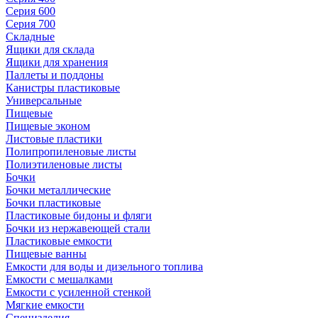
Серия 600
Серия 700
Складные
Ящики для склада
Ящики для хранения
Паллеты и поддоны
Канистры пластиковые
Универсальные
Пищевые
Пищевые эконом
Листовые пластики
Полипропиленовые листы
Полиэтиленовые листы
Бочки
Бочки металлические
Бочки пластиковые
Пластиковые бидоны и фляги
Бочки из нержавеющей стали
Пластиковые емкости
Пищевые ванны
Емкости для воды и дизельного топлива
Емкости с мешалками
Емкости с усиленной стенкой
Мягкие емкости
Специзделия