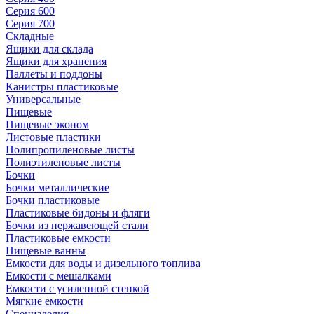
Серия 600
Серия 700
Складные
Ящики для склада
Ящики для хранения
Паллеты и поддоны
Канистры пластиковые
Универсальные
Пищевые
Пищевые эконом
Листовые пластики
Полипропиленовые листы
Полиэтиленовые листы
Бочки
Бочки металлические
Бочки пластиковые
Пластиковые бидоны и фляги
Бочки из нержавеющей стали
Пластиковые емкости
Пищевые ванны
Емкости для воды и дизельного топлива
Емкости с мешалками
Емкости с усиленной стенкой
Мягкие емкости
Специзделия