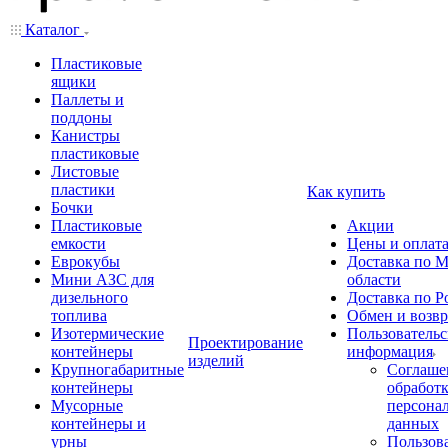
Каталог
Пластиковые
ящики
Паллеты и
поддоны
Канистры
пластиковые
Листовые
пластики
Как купить
Бочки
Пластиковые
Акции
емкости
Цены и оплат
Еврокубы
Доставка по М
Мини АЗС для
области
дизельного
Доставка по Р
топлива
Обмен и возвр
Изотермические
Пользовательс
Проектирование
контейнеры
информация
изделий
Крупногабаритные
Соглаше
контейнеры
обработ
Мусорные
персона
контейнеры и
данных
урны
Пользова