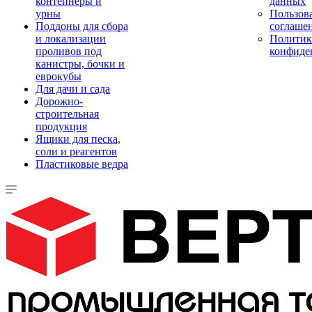
контейнеры и
данных
урны
Пользова
Поддоны для сбора
соглаше
и локализации
Политик
проливов под
конфиде
канистры, бочки и
еврокубы
Для дачи и сада
Дорожно-
строительная
продукция
Ящики для песка,
соли и реагентов
Пластиковые ведра