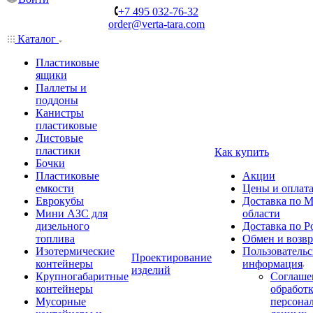
+7 495 032-76-32
order@verta-tara.com
Каталог
Пластиковые
ящики
Паллеты и
поддоны
Канистры
пластиковые
Листовые
пластики
Как купить
Бочки
Пластиковые
Акции
емкости
Цены и оплат
Еврокубы
Доставка по М
Мини АЗС для
области
дизельного
Доставка по Р
топлива
Обмен и возвр
Изотермические
Пользовательс
Проектирование
контейнеры
информация
изделий
Крупногабаритные
Соглаше
контейнеры
обработ
Мусорные
персона