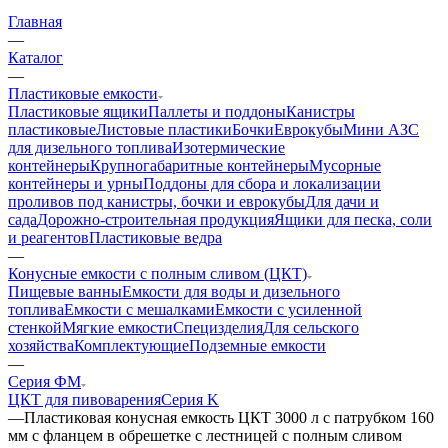
Главная
—
Каталог
—
Пластиковые емкости
Пластиковые ящики
Паллеты и поддоны
Канистры
пластиковые
Листовые пластики
Бочки
Еврокубы
Мини АЗС
для дизельного топлива
Изотермические
контейнеры
Крупногабаритные контейнеры
Мусорные
контейнеры и урны
Поддоны для сбора и локализации
проливов под канистры, бочки и еврокубы
Для дачи и
сада
Дорожно-строительная продукция
Ящики для песка, соли
и реагентов
Пластиковые ведра
—
Конусные емкости с полным сливом (ЦКТ)
Пищевые ванны
Емкости для воды и дизельного
топлива
Емкости с мешалками
Емкости с усиленной
стенкой
Мягкие емкости
Специзделия
Для сельского
хозяйства
Комплектующие
Подземные емкости
—
Серия ФМ
ЦКТ для пивоварения
Серия K
—
Пластиковая конусная емкость ЦКТ 3000 л с патрубком 160
мм с фланцем в обрешетке с лестницей с полным сливом