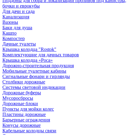
Поддоны для сбора и локализации проливов под канистры,
бочки и еврокубы
Для дачи и сада
Канализация
Вазоны
Баки для душа
Кашпо
Компостер
Дачные туалеты
Крышка колодца "Rostok"
Комплектующие для дачных товаров
Крышка колодца «Роса»
Дорожно-строительная продукция
Мобильные туалетные кабины
Сигнальные фонари и гирлянды
Столбики дорожные
Системы световой индикации
Дорожные буферы
Мусоросбросы
Дорожные блоки
Пункты для мойки колес
Пластины дорожные
Барьерные ограждения
Конусы дорожные
Кабельные колодцы связи