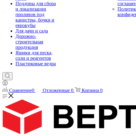
Поддоны для сбора
соглаше
и локализации
Политик
проливов под
конфиде
канистры, бочки и
еврокубы
Для дачи и сада
Дорожно-
строительная
продукция
Ящики для песка,
соли и реагентов
Пластиковые ведра
Сравнение
0
Отложенные
0
Корзина
0