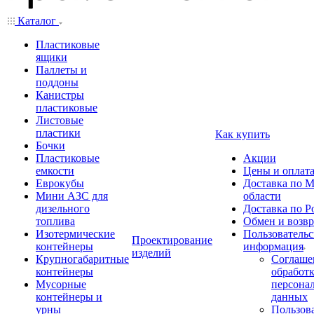
Каталог
Пластиковые
ящики
Паллеты и
поддоны
Канистры
пластиковые
Листовые
пластики
Как купить
Бочки
Пластиковые
Акции
емкости
Цены и оплат
Еврокубы
Доставка по М
Мини АЗС для
области
дизельного
Доставка по Р
топлива
Обмен и возвр
Изотермические
Пользовательс
Проектирование
контейнеры
информация
изделий
Крупногабаритные
Соглаше
контейнеры
обработ
Мусорные
персона
контейнеры и
данных
урны
Пользова