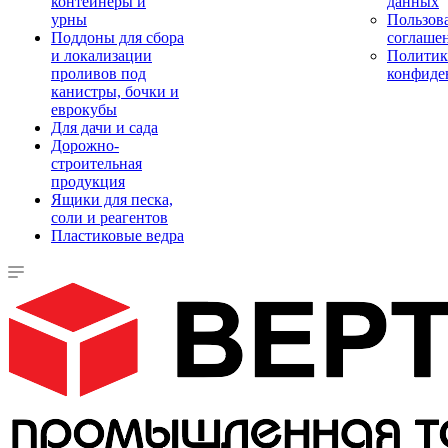
контейнеры и
данных
урны
Пользова
Поддоны для сбора
соглаше
и локализации
Политик
проливов под
конфиде
канистры, бочки и
еврокубы
Для дачи и сада
Дорожно-
строительная
продукция
Ящики для песка,
соли и реагентов
Пластиковые ведра