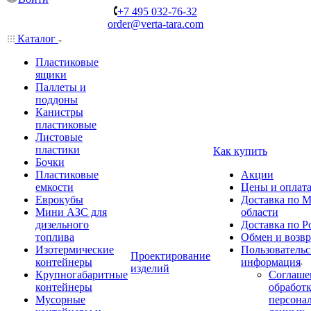
+7 495 032-76-32
order@verta-tara.com
Каталог
Пластиковые
ящики
Паллеты и
поддоны
Канистры
пластиковые
Листовые
пластики
Как купить
Бочки
Пластиковые
Акции
емкости
Цены и оплат
Еврокубы
Доставка по М
Мини АЗС для
области
дизельного
Доставка по Р
топлива
Обмен и возвр
Изотермические
Пользовательс
Проектирование
контейнеры
информация
изделий
Крупногабаритные
Соглаше
контейнеры
обработ
Мусорные
персона