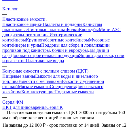
—
Каталог
—
Пластиковые емкости
Пластиковые ящики
Паллеты и поддоны
Канистры
пластиковые
Листовые пластики
Бочки
Еврокубы
Мини АЗС
для дизельного топлива
Изотермические
контейнеры
Крупногабаритные контейнеры
Мусорные
контейнеры и урны
Поддоны для сбора и локализации
проливов под канистры, бочки и еврокубы
Для дачи и
сада
Дорожно-строительная продукция
Ящики для песка, соли
и реагентов
Пластиковые ведра
—
Конусные емкости с полным сливом (ЦКТ)
Пищевые ванны
Емкости для воды и дизельного
топлива
Емкости с мешалками
Емкости с усиленной
стенкой
Мягкие емкости
Специзделия
Для сельского
хозяйства
Комплектующие
Подземные емкости
—
Серия ФМ
ЦКТ для пивоварения
Серия K
—
Пластиковая конусная емкость ЦКТ 3000 л с патрубком 160
мм в обрешетке с лестницей с полным сливом
На заказы до 12 000 ₽ - срок поставки от 14 дней. Заказы от 12