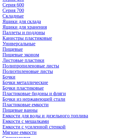
Серия 600
Серия 700
Складные
Ящики для склада
Ящики для хранения
Паллеты и поддоны
Канистры пластиковые
Универсальные
Пищевые
Пищевые эконом
Листовые пластики
Полипропиленовые листы
Полиэтиленовые листы
Бочки
Бочки металлические
Бочки пластиковые
Пластиковые бидоны и фляги
Бочки из нержавеющей стали
Пластиковые емкости
Пищевые ванны
Емкости для воды и дизельного топлива
Емкости с мешалками
Емкости с усиленной стенкой
Мягкие емкости
Специзделия