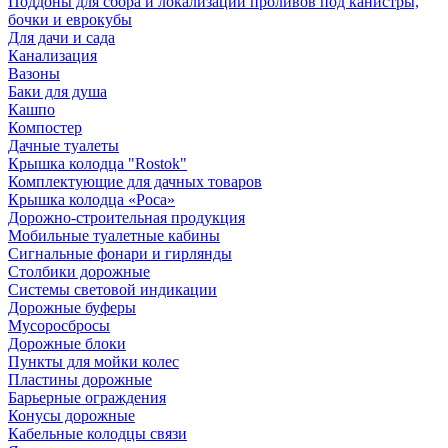
Поддоны для сбора и локализации проливов под канистры,
бочки и еврокубы
Для дачи и сада
Канализация
Вазоны
Баки для душа
Кашпо
Компостер
Дачные туалеты
Крышка колодца "Rostok"
Комплектующие для дачных товаров
Крышка колодца «Роса»
Дорожно-строительная продукция
Мобильные туалетные кабины
Сигнальные фонари и гирлянды
Столбики дорожные
Системы световой индикации
Дорожные буферы
Мусоросбросы
Дорожные блоки
Пункты для мойки колес
Пластины дорожные
Барьерные ограждения
Конусы дорожные
Кабельные колодцы связи