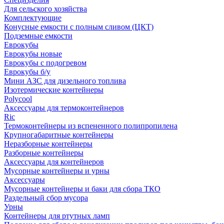
Для сельского хозяйства
Комплектующие
Конусные емкости с полным сливом (ЦКТ)
Подземные емкости
Еврокубы
Еврокубы новые
Еврокубы с подогревом
Еврокубы б/у
Мини АЗС для дизельного топлива
Изотермические контейнеры
Polycool
Аксессуары для термоконтейнеров
Ric
Термоконтейнеры из вспененного полипропилена
Крупногабаритные контейнеры
Неразборные контейнеры
Разборные контейнеры
Аксессуары для контейнеров
Мусорные контейнеры и урны
Аксессуары
Мусорные контейнеры и баки для сбора ТКО
Раздельный сбор мусора
Урны
Контейнеры для ртутных ламп