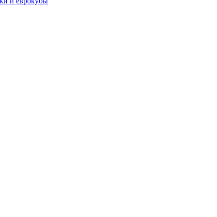
чки и еврокубы