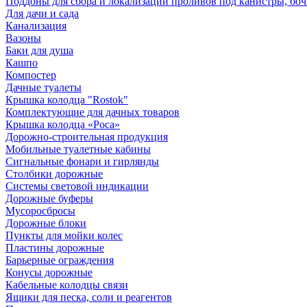
Поддоны для сбора и локализации проливов под канистры, бо
Для дачи и сада
Канализация
Вазоны
Баки для душа
Кашпо
Компостер
Дачные туалеты
Крышка колодца "Rostok"
Комплектующие для дачных товаров
Крышка колодца «Роса»
Дорожно-строительная продукция
Мобильные туалетные кабины
Сигнальные фонари и гирлянды
Столбики дорожные
Системы световой индикации
Дорожные буферы
Мусоросбросы
Дорожные блоки
Пункты для мойки колес
Пластины дорожные
Барьерные ограждения
Конусы дорожные
Кабельные колодцы связи
Ящики для песка, соли и реагентов