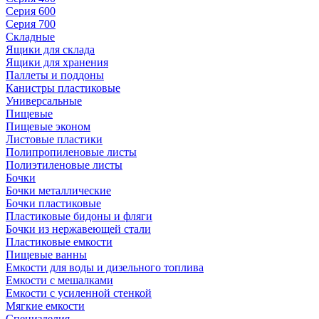
Серия 600
Серия 700
Складные
Ящики для склада
Ящики для хранения
Паллеты и поддоны
Канистры пластиковые
Универсальные
Пищевые
Пищевые эконом
Листовые пластики
Полипропиленовые листы
Полиэтиленовые листы
Бочки
Бочки металлические
Бочки пластиковые
Пластиковые бидоны и фляги
Бочки из нержавеющей стали
Пластиковые емкости
Пищевые ванны
Емкости для воды и дизельного топлива
Емкости с мешалками
Емкости с усиленной стенкой
Мягкие емкости
Специзделия