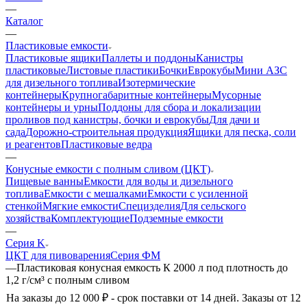
—
Каталог
—
Пластиковые емкости
Пластиковые ящики
Паллеты и поддоны
Канистры
пластиковые
Листовые пластики
Бочки
Еврокубы
Мини АЗС
для дизельного топлива
Изотермические
контейнеры
Крупногабаритные контейнеры
Мусорные
контейнеры и урны
Поддоны для сбора и локализации
проливов под канистры, бочки и еврокубы
Для дачи и
сада
Дорожно-строительная продукция
Ящики для песка, соли
и реагентов
Пластиковые ведра
—
Конусные емкости с полным сливом (ЦКТ)
Пищевые ванны
Емкости для воды и дизельного
топлива
Емкости с мешалками
Емкости с усиленной
стенкой
Мягкие емкости
Специзделия
Для сельского
хозяйства
Комплектующие
Подземные емкости
—
Серия K
ЦКТ для пивоварения
Серия ФМ
—
Пластиковая конусная емкость К 2000 л под плотность до
1,2 г/см³ с полным сливом
На заказы до 12 000 ₽ - срок поставки от 14 дней. Заказы от 12