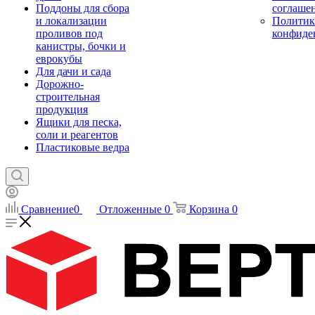
Поддоны для сбора
соглаше
и локализации
Политик
проливов под
конфиде
канистры, бочки и
еврокубы
Для дачи и сада
Дорожно-
строительная
продукция
Ящики для песка,
соли и реагентов
Пластиковые ведра
Сравнение
0
Отложенные
0
Корзина
0