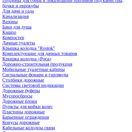
Поддоны для сбора и локализации проливов под канистры,
бочки и еврокубы
Для дачи и сада
Канализация
Вазоны
Баки для душа
Кашпо
Компостер
Дачные туалеты
Крышка колодца "Rostok"
Комплектующие для дачных товаров
Крышка колодца «Роса»
Дорожно-строительная продукция
Мобильные туалетные кабины
Сигнальные фонари и гирлянды
Столбики дорожные
Системы световой индикации
Дорожные буферы
Мусоросбросы
Дорожные блоки
Пункты для мойки колес
Пластины дорожные
Барьерные ограждения
Конусы дорожные
Кабельные колодцы связи