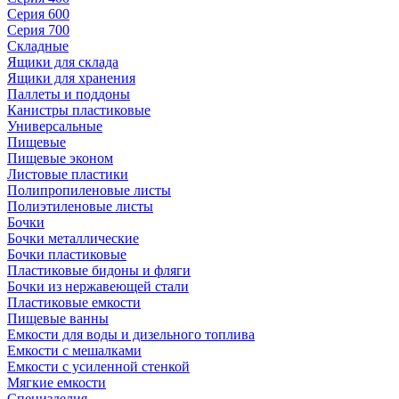
Серия 600
Серия 700
Складные
Ящики для склада
Ящики для хранения
Паллеты и поддоны
Канистры пластиковые
Универсальные
Пищевые
Пищевые эконом
Листовые пластики
Полипропиленовые листы
Полиэтиленовые листы
Бочки
Бочки металлические
Бочки пластиковые
Пластиковые бидоны и фляги
Бочки из нержавеющей стали
Пластиковые емкости
Пищевые ванны
Емкости для воды и дизельного топлива
Емкости с мешалками
Емкости с усиленной стенкой
Мягкие емкости
Специзделия