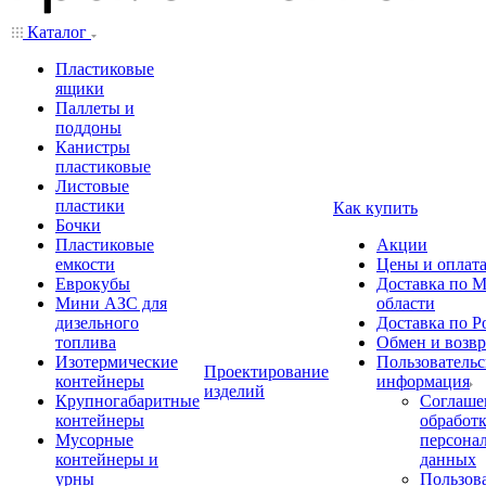
Каталог
Пластиковые
ящики
Паллеты и
поддоны
Канистры
пластиковые
Листовые
пластики
Как купить
Бочки
Пластиковые
Акции
емкости
Цены и оплат
Еврокубы
Доставка по М
Мини АЗС для
области
дизельного
Доставка по Р
топлива
Обмен и возвр
Изотермические
Пользовательс
Проектирование
контейнеры
информация
изделий
Крупногабаритные
Соглаше
контейнеры
обработ
Мусорные
персона
контейнеры и
данных
урны
Пользова