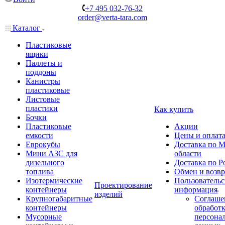
+7 495 032-76-32
order@verta-tara.com
Каталог
Пластиковые
ящики
Паллеты и
поддоны
Канистры
пластиковые
Листовые
пластики
Как купить
Бочки
Пластиковые
Акции
емкости
Цены и оплат
Еврокубы
Доставка по М
Мини АЗС для
области
дизельного
Доставка по Р
топлива
Обмен и возвр
Изотермические
Пользовательс
Проектирование
контейнеры
информация
изделий
Крупногабаритные
Соглаше
контейнеры
обработ
Мусорные
персона