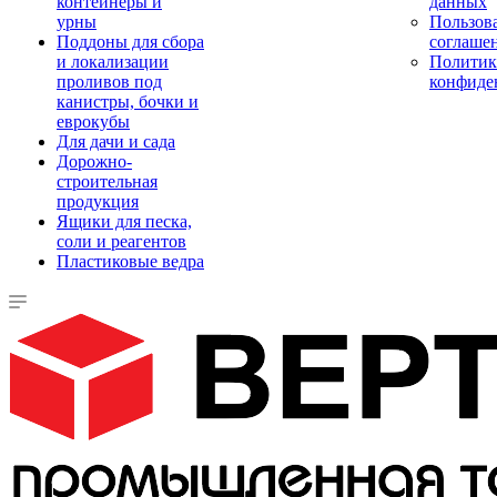
контейнеры и
данных
урны
Пользова
Поддоны для сбора
соглаше
и локализации
Политик
проливов под
конфиде
канистры, бочки и
еврокубы
Для дачи и сада
Дорожно-
строительная
продукция
Ящики для песка,
соли и реагентов
Пластиковые ведра