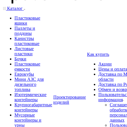
Каталог
Пластиковые
ящики
Паллеты и
поддоны
Канистры
пластиковые
Листовые
пластики
Как купить
Бочки
Пластиковые
Акции
емкости
Цены и оплат
Еврокубы
Доставка по М
Мини АЗС для
области
дизельного
Доставка по Р
топлива
Обмен и возвр
Изотермические
Пользовательс
Проектирование
контейнеры
информация
изделий
Крупногабаритные
Соглаше
контейнеры
обработ
Мусорные
персона
контейнеры и
данных
урны
Пользова