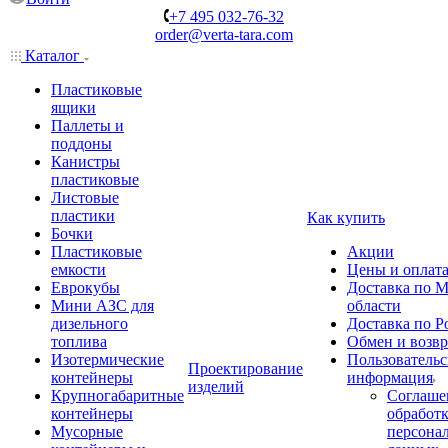
+7 495 032-76-32
order@verta-tara.com
Каталог
Пластиковые
ящики
Паллеты и
поддоны
Канистры
пластиковые
Листовые
пластики
Как купить
Бочки
Пластиковые
Акции
емкости
Цены и оплат
Еврокубы
Доставка по М
Мини АЗС для
области
дизельного
Доставка по Р
топлива
Обмен и возвр
Изотермические
Пользовательс
Проектирование
контейнеры
информация
изделий
Крупногабаритные
Соглаше
контейнеры
обработ
Мусорные
персона