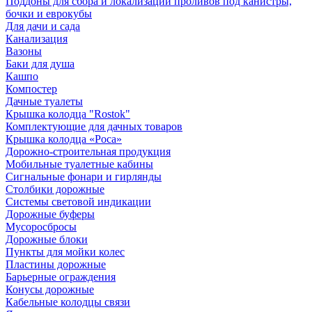
Поддоны для сбора и локализации проливов под канистры,
бочки и еврокубы
Для дачи и сада
Канализация
Вазоны
Баки для душа
Кашпо
Компостер
Дачные туалеты
Крышка колодца "Rostok"
Комплектующие для дачных товаров
Крышка колодца «Роса»
Дорожно-строительная продукция
Мобильные туалетные кабины
Сигнальные фонари и гирлянды
Столбики дорожные
Системы световой индикации
Дорожные буферы
Мусоросбросы
Дорожные блоки
Пункты для мойки колес
Пластины дорожные
Барьерные ограждения
Конусы дорожные
Кабельные колодцы связи