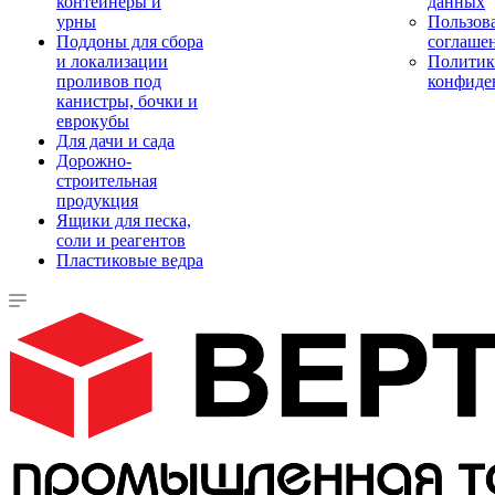
контейнеры и
данных
урны
Пользова
Поддоны для сбора
соглаше
и локализации
Политик
проливов под
конфиде
канистры, бочки и
еврокубы
Для дачи и сада
Дорожно-
строительная
продукция
Ящики для песка,
соли и реагентов
Пластиковые ведра