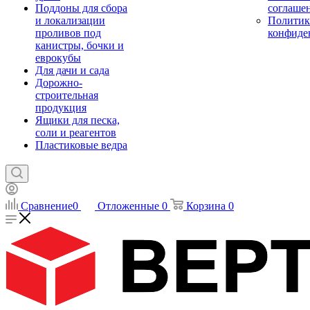
Поддоны для сбора
соглаше
и локализации
Политик
проливов под
конфиде
канистры, бочки и
еврокубы
Для дачи и сада
Дорожно-
строительная
продукция
Ящики для песка,
соли и реагентов
Пластиковые ведра
Сравнение
0
Отложенные
0
Корзина
0