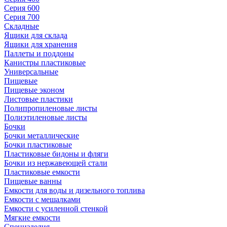
Серия 600
Серия 700
Складные
Ящики для склада
Ящики для хранения
Паллеты и поддоны
Канистры пластиковые
Универсальные
Пищевые
Пищевые эконом
Листовые пластики
Полипропиленовые листы
Полиэтиленовые листы
Бочки
Бочки металлические
Бочки пластиковые
Пластиковые бидоны и фляги
Бочки из нержавеющей стали
Пластиковые емкости
Пищевые ванны
Емкости для воды и дизельного топлива
Емкости с мешалками
Емкости с усиленной стенкой
Мягкие емкости
Специзделия