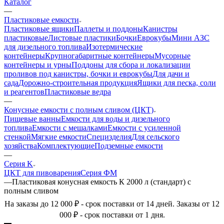
Каталог
—
Пластиковые емкости
Пластиковые ящики
Паллеты и поддоны
Канистры
пластиковые
Листовые пластики
Бочки
Еврокубы
Мини АЗС
для дизельного топлива
Изотермические
контейнеры
Крупногабаритные контейнеры
Мусорные
контейнеры и урны
Поддоны для сбора и локализации
проливов под канистры, бочки и еврокубы
Для дачи и
сада
Дорожно-строительная продукция
Ящики для песка, соли
и реагентов
Пластиковые ведра
—
Конусные емкости с полным сливом (ЦКТ)
Пищевые ванны
Емкости для воды и дизельного
топлива
Емкости с мешалками
Емкости с усиленной
стенкой
Мягкие емкости
Специзделия
Для сельского
хозяйства
Комплектующие
Подземные емкости
—
Серия K
ЦКТ для пивоварения
Серия ФМ
—
Пластиковая конусная емкость К 2000 л (стандарт) с
полным сливом
На заказы до 12 000 ₽ - срок поставки от 14 дней. Заказы от 12
000 ₽ - срок поставки от 1 дня.