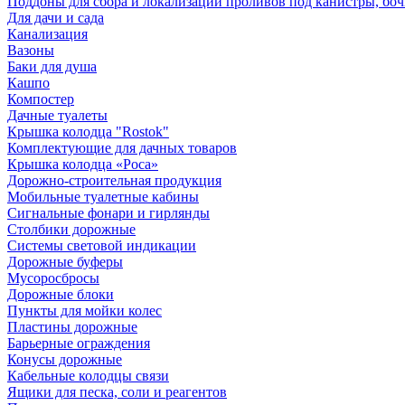
Поддоны для сбора и локализации проливов под канистры, бо
Для дачи и сада
Канализация
Вазоны
Баки для душа
Кашпо
Компостер
Дачные туалеты
Крышка колодца "Rostok"
Комплектующие для дачных товаров
Крышка колодца «Роса»
Дорожно-строительная продукция
Мобильные туалетные кабины
Сигнальные фонари и гирлянды
Столбики дорожные
Системы световой индикации
Дорожные буферы
Мусоросбросы
Дорожные блоки
Пункты для мойки колес
Пластины дорожные
Барьерные ограждения
Конусы дорожные
Кабельные колодцы связи
Ящики для песка, соли и реагентов