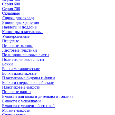
Серия 600
Серия 700
Складные
Ящики для склада
Ящики для хранения
Паллеты и поддоны
Канистры пластиковые
Универсальные
Пищевые
Пищевые эконом
Листовые пластики
Полипропиленовые листы
Полиэтиленовые листы
Бочки
Бочки металлические
Бочки пластиковые
Пластиковые бидоны и фляги
Бочки из нержавеющей стали
Пластиковые емкости
Пищевые ванны
Емкости для воды и дизельного топлива
Емкости с мешалками
Емкости с усиленной стенкой
Мягкие емкости
Специзделия