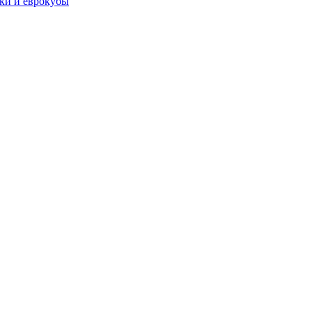
чки и еврокубы