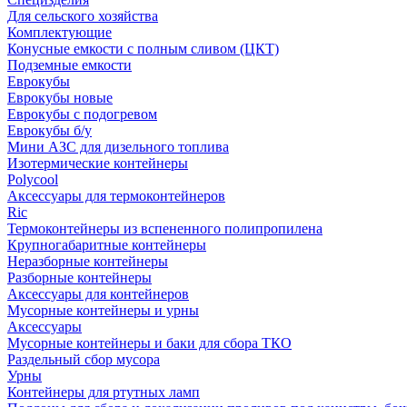
Для сельского хозяйства
Комплектующие
Конусные емкости с полным сливом (ЦКТ)
Подземные емкости
Еврокубы
Еврокубы новые
Еврокубы с подогревом
Еврокубы б/у
Мини АЗС для дизельного топлива
Изотермические контейнеры
Polycool
Аксессуары для термоконтейнеров
Ric
Термоконтейнеры из вспененного полипропилена
Крупногабаритные контейнеры
Неразборные контейнеры
Разборные контейнеры
Аксессуары для контейнеров
Мусорные контейнеры и урны
Аксессуары
Мусорные контейнеры и баки для сбора ТКО
Раздельный сбор мусора
Урны
Контейнеры для ртутных ламп