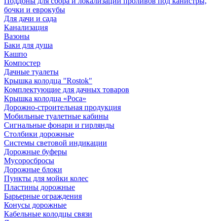
Поддоны для сбора и локализации проливов под канистры,
бочки и еврокубы
Для дачи и сада
Канализация
Вазоны
Баки для душа
Кашпо
Компостер
Дачные туалеты
Крышка колодца "Rostok"
Комплектующие для дачных товаров
Крышка колодца «Роса»
Дорожно-строительная продукция
Мобильные туалетные кабины
Сигнальные фонари и гирлянды
Столбики дорожные
Системы световой индикации
Дорожные буферы
Мусоросбросы
Дорожные блоки
Пункты для мойки колес
Пластины дорожные
Барьерные ограждения
Конусы дорожные
Кабельные колодцы связи