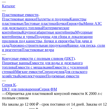
—
Каталог
—
Пластиковые емкости
Пластиковые ящики
Паллеты и поддоны
Канистры
пластиковые
Листовые пластики
Бочки
Еврокубы
Мини АЗС
для дизельного топлива
Изотермические
контейнеры
Крупногабаритные контейнеры
Мусорные
контейнеры и урны
Поддоны для сбора и локализации
проливов под канистры, бочки и еврокубы
Для дачи и
сада
Дорожно-строительная продукция
Ящики для песка, соли
и реагентов
Пластиковые ведра
—
Конусные емкости с полным сливом (ЦКТ)
Пищевые ванны
Емкости для воды и дизельного
топлива
Емкости с мешалками
Емкости с усиленной
стенкой
Мягкие емкости
Специзделия
Для сельского
хозяйства
Комплектующие
Подземные емкости
—
Серия K
ЦКТ для пивоварения
Серия ФМ
—
Обрешетка для пластиковой конусной емкости К 2000 л с
полным сливом
На заказы до 12 000 ₽ - срок поставки от 14 дней. Заказы от 12