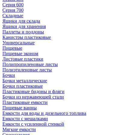
Серия 600
Серия 700
Складные
Ящики для склада
Ящики для хранения
Паллеты и поддоны
Канистры пластиковые
Универсальные
Пищевые
Пищевые эконом
Листовые пластики
Полипропиленовые листы
Полиэтиленовые листы
Бочки
Бочки металлические
Бочки пластиковые
Пластиковые бидоны и фляги
Бочки из нержавеющей стали
Пластиковые емкости
Пищевые ванны
Емкости для воды и дизельного топлива
Емкости с мешалками
Емкости с усиленной стенкой
Мягкие емкости
Специзделия