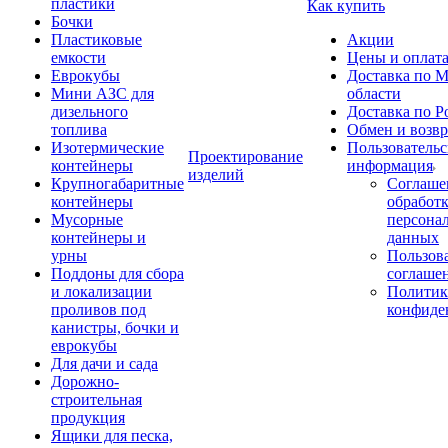
пластики
Как купить
Бочки
Пластиковые
Акции
емкости
Цены и оплат
Еврокубы
Доставка по М
Мини АЗС для
области
дизельного
Доставка по Р
топлива
Обмен и возвр
Изотермические
Пользовательс
Проектирование
контейнеры
информация
изделий
Крупногабаритные
Соглаше
контейнеры
обработ
Мусорные
персона
контейнеры и
данных
урны
Пользова
Поддоны для сбора
соглаше
и локализации
Политик
проливов под
конфиде
канистры, бочки и
еврокубы
Для дачи и сада
Дорожно-
строительная
продукция
Ящики для песка,