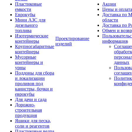
Пластиковые
Акции
емкости
Цены и оплат
Еврокубы
Доставка по М
Мини АЗС для
области
дизельного
Доставка по Р
топлива
Обмен и возвр
Изотермические
Пользовательс
Проектирование
контейнеры
информация
изделий
Крупногабаритные
Соглаше
контейнеры
обработ
Мусорные
персона
контейнеры и
данных
урны
Пользова
Поддоны для сбора
соглаше
и локализации
Политик
проливов под
конфиде
канистры, бочки и
еврокубы
Для дачи и сада
Дорожно-
строительная
продукция
Ящики для песка,
соли и реагентов
Пластиковые ведра